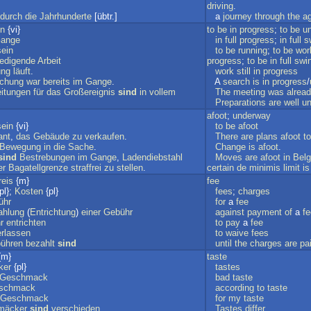
driving
.
durch
die
Jahrhunderte
[übtr.]
a
journey
through
the
a
in
{vi}
to
be
in
progress
;
to
be
u
ange
in
full
progress
;
in
full
s
sein
to
be
running
;
to
be
wor
ledigende
Arbeit
progress
;
to
be
in
full
swi
ung
läuft
.
work
still
in
progress
chung
war
bereits
im
Gange
.
A
search
is
in
progress
/
eitungen
für
das
Großereignis
sind
in
vollem
The
meeting
was
alrea
Preparations
are
well
un
afoot
;
underway
sein
{vi}
to
be
afoot
ant
,
das
Gebäude
zu
verkaufen
.
There
are
plans
afoot
to
Bewegung
in
die
Sache
.
Change
is
afoot
.
sind
Bestrebungen
im
Gange
,
Ladendiebstahl
Moves
are
afoot
in
Bel
er
Bagatellgrenze
straffrei
zu
stellen
.
certain
de
minimis
limit
is
reis
{m}
fee
pl};
Kosten
{pl}
fees
;
charges
ühr
for
a
fee
ahlung
(
Entrichtung
)
einer
Gebühr
against
payment
of
a
fe
r
entrichten
to
pay
a
fee
erlassen
to
waive
fees
ühren
bezahlt
sind
until
the
charges
are
pa
{m}
taste
ker
{pl}
tastes
Geschmack
bad
taste
schmack
according
to
taste
Geschmack
for
my
taste
mäcker
sind
verschieden
.
Tastes
differ
.