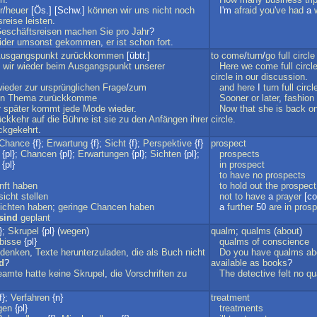
r
/
heuer
[Ös.] [Schw.]
können
wir
uns
nicht
noch
I'm
afraid
you
'
ve
had
a
sreise
leisten
.
eschäftsreisen
machen
Sie
pro
Jahr
?
ider
umsonst
gekommen
,
er
ist
schon
fort
.
usgangspunkt
zurückkommen
[übtr.]
to
come
/
turn
/
go
full
circle
wir
wieder
beim
Ausgangspunkt
unserer
Here
we
come
full
circl
circle
in
our
discussion
.
wieder
zur
ursprünglichen
Frage
/
zum
and
here
I
turn
full
circl
en
Thema
zurückkomme
Sooner
or
later
,
fashion
r
später
kommt
jede
Mode
wieder
.
Now
that
she
is
back
o
ckkehr
auf
die
Bühne
ist
sie
zu
den
Anfängen
ihrer
circle
.
ckgekehrt
.
Chance
{f};
Erwartung
{f};
Sicht
{f};
Perspektive
{f}
prospect
{pl};
Chancen
{pl};
Erwartungen
{pl};
Sichten
{pl};
prospects
{pl}
in
prospect
to
have
no
prospects
nft
haben
to
hold
out
the
prospect
sicht
stellen
not
to
have
a
prayer
[col
ichten
haben
;
geringe
Chancen
haben
a
further
50
are
in
prosp
sind
geplant
};
Skrupel
{pl} (
wegen
)
qualm
;
qualms
(
about
)
bisse
{pl}
qualms
of
conscience
denken
,
Texte
herunterzuladen
,
die
als
Buch
nicht
Do
you
have
qualms
ab
d
?
available
as
books
?
eamte
hatte
keine
Skrupel
,
die
Vorschriften
zu
The
detective
felt
no
qu
f};
Verfahren
{n}
treatment
gen
{pl}
treatments