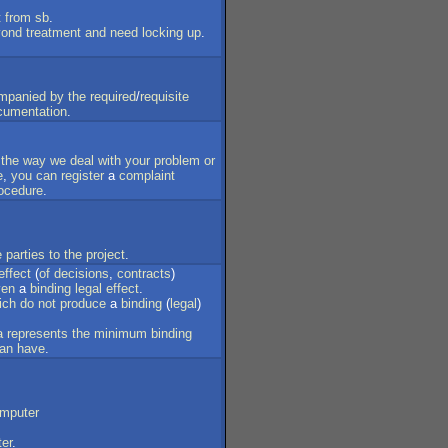
t
from
sb
.
yond
treatment
and
need
locking
up
.
mpanied
by
the
required
/
requisite
cumentation
.
the
way
we
deal
with
your
problem
or
e
,
you
can
register
a
complaint
ocedure
.
e
parties
to
the
project
.
effect
(
of
decisions
,
contracts
)
ven
a
binding
legal
effect
.
ich
do
not
produce
a
binding
(
legal
)
a
represents
the
minimum
binding
an
have
.
mputer
er
.