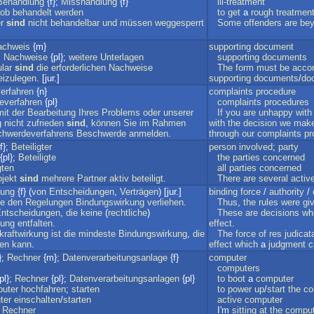
Behandlung
{f};
Misshandlung
{f}
ill-treatment
rob
behandelt
werden
to
get
a
rough
treatmen
r
sind
nicht
behandelbar
und
müssen
weggesperrt
Some
offenders
are
be
achweis
{m}
supporting
document
;
Nachweise
{pl};
weitere
Unterlagen
supporting
documents
lar
sind
die
erforderlichen
Nachweise
The
form
must
be
acco
eizulegen
. [jur.]
supporting
documents
/
do
erfahren
{n}
complaints
procedure
everfahren
{pl}
complaints
procedures
mit
der
Bearbeitung
Ihres
Problems
oder
unserer
If
you
are
unhappy
with
g
nicht
zufrieden
sind
,
können
Sie
im
Rahmen
with
the
decision
we
mak
hwerdeverfahrens
Beschwerde
anmelden
.
through
our
complaints
pr
f};
Beteiligter
person
involved
;
party
{pl};
Beteiligte
the
parties
concerned
gten
all
parties
concerned
ojekt
sind
mehrere
Partner
aktiv
beteiligt
.
There
are
several
activ
kung
{f} (
von
Entscheidungen
,
Verträgen
) [jur.]
binding
force
/
authority
/
de
den
Regelungen
Bindungswirkung
verliehen
.
Thus
,
the
rules
were
gi
ntscheidungen
,
die
keine
(
rechtliche
)
These
are
decisions
wh
kung
entfalten
.
effect
.
kraftwirkung
ist
die
mindeste
Bindungswirkung
,
die
The
force
of
res
judicat
en
kann
.
effect
which
a
judgment
c
};
Rechner
{m};
Datenverarbeitungsanlage
{f}
computer
computers
pl};
Rechner
{pl};
Datenverarbeitungsanlagen
{pl}
to
boot
a
computer
uter
hochfahren
;
starten
to
power
up
/
start
the
co
ter
einschalten
/
starten
active
computer
Rechner
I'm
sitting
at
the
comput