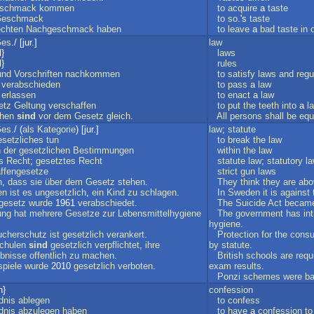
schmack
kommen
to
acquire
a
taste
eschmack
to
so
.'s
taste
echten
Nachgeschmack
haben
to
leave
a
bad
taste
in
es
./ [jur.]
law
l}
laws
l}
rules
und
Vorschriften
nachkommen
to
satisfy
laws
and
regu
verabschieden
to
pass
a
law
erlassen
to
enact
a
law
etz
Geltung
verschaffen
to
put
the
teeth
into
a
l
hen
sind
vor
dem
Gesetz
gleich
.
All
persons
shall
be
equ
es
./ (
als
Kategorie
) [jur.]
law
;
statute
setzliches
tun
to
break
the
law
n
der
gesetzlichen
Bestimmungen
within
the
law
s
Recht
;
gesetztes
Recht
statute
law
;
statutory
l
ffengesetze
strict
gun
laws
n
,
dass
sie
über
dem
Gesetz
stehen
.
They
think
they
are
abo
en
ist
es
ungesetzlich
,
ein
Kind
zu
schlagen
.
In
Sweden
it
is
against
gesetz
wurde
1961
verabschiedet
.
The
Suicide
Act
becam
ung
hat
mehrere
Gesetze
zur
Lebensmittelhygiene
The
government
has
in
hygiene
.
ucherschutz
ist
gesetzlich
verankert
.
Protection
for
the
cons
chulen
sind
gesetzlich
verpflichtet
,
ihre
by
statute
.
bnisse
offentlich
zu
machen
.
British
schools
are
requ
piele
wurde
2010
gesetzlich
verboten
.
exam
results
.
Ponzi
schemes
were
b
n}
confession
dnis
ablegen
to
confess
dnis
abzulegen
haben
to
have
a
confession
to