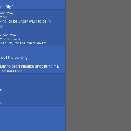
ges
[fig.]
nder
way
wing
king
;
to
be
under
way
;
to
be
in
ng
under
way
.
dy
under
way
.
der
way
for
the
major
event
.
sell
the
building
.
gium
to
decriminalize
shoplifting
if
a
not
exceeded
.
e
id