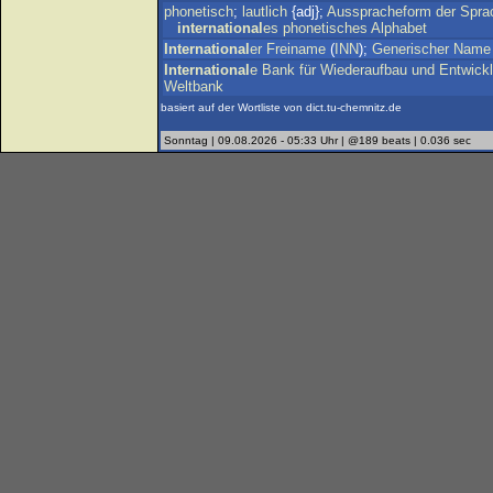
phonetisch
;
lautlich
{adj};
Ausspracheform
der
Spra
international
es
phonetisches
Alphabet
International
er
Freiname
(
INN
);
Generischer
Name
International
e
Bank
für
Wiederaufbau
und
Entwick
Weltbank
basiert auf der Wortliste von dict.tu-chemnitz.de
Sonntag | 09.08.2026 - 05:33 Uhr | @189 beats | 0.036 sec