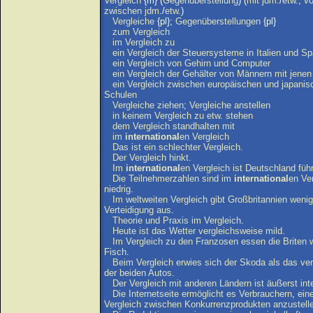
Vergleich
{m} (
Gegenüberstellung
) (
mit
jdm
./
etw
.,
v
zwischen
jdm
./
etw
.)
Vergleiche
{pl};
Gegenüberstellungen
{pl}
zum
Vergleich
im
Vergleich
zu
ein
Vergleich
der
Steuersysteme
in
Italien
und
Sp
ein
Vergleich
von
Gehirn
und
Computer
ein
Vergleich
der
Gehälter
von
Männern
mit
jenen
ein
Vergleich
zwischen
europäischen
und
japanis
Schulen
Vergleiche
ziehen
;
Vergleiche
anstellen
in
keinem
Vergleich
zu
etw
.
stehen
dem
Vergleich
standhalten
mit
im
international
en
Vergleich
Das
ist
ein
schlechter
Vergleich
.
Der
Vergleich
hinkt
.
Im
international
en
Vergleich
ist
Deutschland
füh
Die
Teilnehmerzahlen
sind
im
international
en
Ve
niedrig
.
Im
weltweiten
Vergleich
gibt
Großbritannien
wenig
Verteidigung
aus
.
Theorie
und
Praxis
im
Vergleich
.
Heute
ist
das
Wetter
vergleichsweise
mild
.
Im
Vergleich
zu
den
Franzosen
essen
die
Briten
Fisch
.
Beim
Vergleich
erwies
sich
der
Skoda
als
das
ver
der
beiden
Autos
.
Der
Vergleich
mit
anderen
Ländern
ist
äußerst
int
Die
Internetseite
ermöglicht
es
Verbrauchern
,
ein
Vergleich
zwischen
Konkurrenzprodukten
anzustell