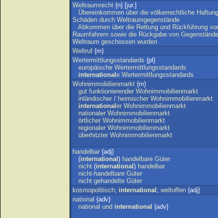
Weltraumrecht
{n} [jur.]
Übereinkommen
über
die
völkerrechtliche
Haftun
Schäden
durch
Weltraumgegenstände
Abkommen
über
die
Rettung
und
Rückführung
vo
Raumfahrern
sowie
die
Rückgabe
von
Gegenständ
Weltraum
geschossen
wurden
Weltruf
{m}
Wertermittlungsstandards
{pl}
europäische
Wertermittlungsstandards
international
e
Wertermittlungsstandards
Wohnimmobilienmarkt
{m}
gut
funktionierender
Wohnimmobilienmarkt
inländischer
/
heimischer
Wohnimmobilienmarkt
international
er
Wohnimmobilienmarkt
nationaler
Wohnimmobilienmarkt
örtlicher
Wohnimmobilienmarkt
regionaler
Wohnimmobilienmarkt
überhitzter
Wohnimmobilienmarkt
handelbar
{adj}
(
international
)
handelbare
Güter
nicht
(
international
)
handelbar
nicht-handelbare
Güter
nicht
gehandelte
Güter
kosmopolitisch
;
international
;
weltoffen
{adj}
national
{adv}
national
und
international
{adv}