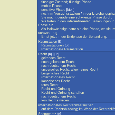
flüssiger
Zustand
;
flüssige
Phase
mobile
Phase
sensitive
Phase
[biol.]
noch
im
Versuchsstadium
/
in
der
Erprobungspha
Sie
macht
gerade
eine
schwierige
Phase
durch
.
Wir
treten
in
den
international
en
Beziehungen
in
Phase
ein
.
Als
Halbwüchsige
hatte
sie
eine
Phase
,
wo
sie
i
schwarz
trug
.
Er
ist
jetzt
in
der
Endphase
der
Behandlung
.
Raumstation
{f}
Raumstationen
{pl}
International
e
Raumstation
Recht
{n} [jur.]
geltendes
Recht
nach
geltendem
Recht
nach
deutschem
Recht
universelles
Recht
;
allgemeines
Recht
bürgerliches
Recht
international
es
Recht
kanonisches
Recht
totes
Recht
Recht
und
Ordnung
Recht
und
Ordnung
schaffen
nach
deutschem
Recht
von
Rechts
wegen
international
es
Rechtshilfeersuchen
auf
dem
Rechtshilfeweg
;
im
Wege
der
Rechtshilf
Sportgesetz
{n}