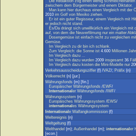
Die
Redaktion
zog
einen
wenig
schmeichelhaften
zwischem
dem
Bürgermeister
und
einem
Diktator
.
Man
kann
hier
durchaus
einen
Vergleich
mit
der
Ö
2010
im
Golf
von
Mexiko
ziehen
.
Er
ist
ein
guter
Regisseur
,
einem
Vergleich
mit
Hi
er
jedoch
nicht
stand
.
Es
/
Da
drängt
sich
unwillkürlich
ein
Vergleich
mit
auf
,
von
dem
die
Neuverfilmung
nur
ein
matter
Abkl
Dosengemüse
ist
einfach
nicht
zu
vergleichen
mi
Gemüse
.
Im
Vergleich
zu
dir
bin
ich
schlank
.
Zum
Vergleich
:
die
Sonne
ist
4.600
Millionen
Jah
Im
Vergleich
dazu
...
Im
Vergleich
dazu
wurden
2009
insgesamt
36
Fäl
Im
Vergleich
dazu
kosten
die
Mini-Modelle
nur
20
Verkehrsausscheidungsziffer
{f} /
VAZ
/;
Präfix
{n}
Völkerrecht
{n} [jur.]
Währungsfonds
{m} [fin.]
Europäischer
Währungsfonds
/
EWF
/
International
er
Währungsfonds
/
IWF
/
Währungssystem
{n}
Europäisches
Währungssystem
/
EWS
/
international
es
Währungssystem
International
e
Walfangkommission
{f}
Weltereignis
{n}
Weltgeltung
{f}
Welthandel
{m};
Außenhandel
{m};
international
er
[econ.]