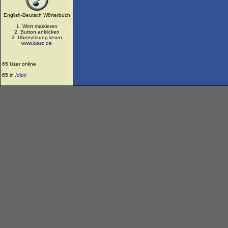
English-Deutsch Wörterbuch
1. Wort markieren
2. Button anklicken
3. Übersetzung lesen
www.basc.de
65 User online
65 in
/dict/