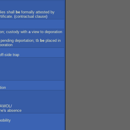
lies
shall
be
formally
attested
by
tificate
. (
contractual
clause
)
ion
;
custody
with
a
view
to
deporation
pending
deportation
;
tb
be
placed
in
poration
off-side
trap
tion
AWOL
/
ne
's
absence
nobility