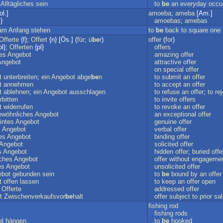
)
Alltägliches
sein
to
be
an
everyday
occu
ol.]
amoeba
;
ameba
[Am.]
}
amoebas
;
amebas
am
Anfang
stehen
to
be
back
to
square
one
Offerte
{f};
Offert
{n} [Ös.] (
für
;
ü
be
r
)
offer
(
for
)
pl};
Offerten
{pl}
offers
hes
Angebot
amazing
offer
Angebot
attractive
offer
on
special
offer
t
unterbreiten
;
ein
Angebot
abge
be
n
to
submit
an
offer
t
annehmen
to
accept
an
offer
t
ablehnen
;
ein
Angebot
ausschlagen
to
refuse
an
offer
;
to
rej
rbitten
to
invite
offers
t
widerrufen
to
revoke
an
offer
ewöhnliches
Angebot
an
exceptional
offer
intes
Angebot
genuine
offer
s
Angebot
verbal
offer
es
Angebot
binding
offer
Angebot
solicited
offer
s
Angebot
hidden
offer
;
buried
offe
iches
Angebot
offer
without
engageme
es
Angebot
unsolicited
offer
ebot
gebunden
sein
to
be
bound
by
an
offer
t
offen
lassen
to
keep
an
offer
open
Offerte
addressed
offer
t
Zwischenverkaufsvor
be
halt
offer
subject
to
prior
sal
fishing
rod
fishing
rods
el
hängen
to
be
hooked