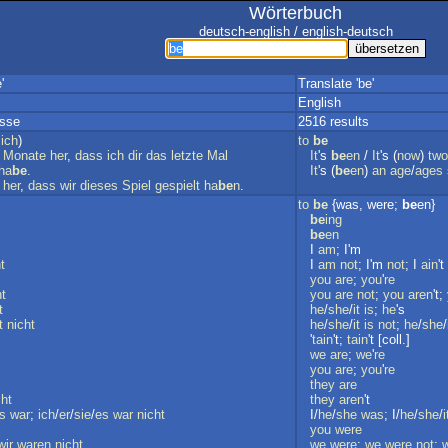
Wörterbuch
deutsch-english / english-deutsch
'
Translate 'be'
English
isse
2516 results
lich
)
to
be
Monate
her
,
dass
ich
dir
das
letzte
Mal
It
's
be
en
/
It
's (
now
)
two
ha
be
.
It
's (
be
en
)
an
age
/
ages
her
,
dass
wir
dieses
Spiel
gespielt
ha
be
n
.
to
be
{was, were;
be
en}
be
ing
be
en
I
am
; I'm
t
I
am
not
; I'm
not
; I
ain
't
you
are
;
you
'
re
ht
you
are
not
;
you
aren
't;
t
he
/
she
/
it
is
;
he
's
t
nicht
he
/
she
/
it
is
not
;
he
/
she
/
'
tain
't;
tain
't [coll.]
we
are
;
we
'
re
you
are
;
you
'
re
they
are
cht
they
aren
't
s
war
;
ich
/
er
/
sie
/
es
war
nicht
I/
he
/
she
was
; I/
he
/
she
/
i
you
were
wir
waren
nicht
we
were
;
we
were
not
;