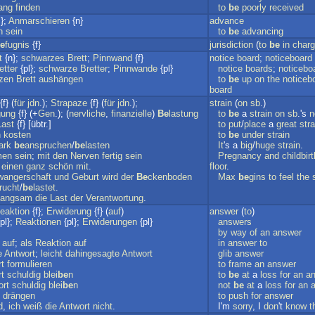
ang
finden
to
be
poorly
received
};
Anmarschieren
{n}
advance
h
sein
to
be
advancing
e
fugnis
{f}
jurisdiction
(
to
be
in
char
t
{n};
schwarzes
Brett
;
Pinnwand
{f}
notice
board
;
noticeboard
etter
{pl};
schwarze
Bretter
;
Pinnwande
{pl}
notice
boards
;
noticebo
zen
Brett
aushängen
to
be
up
on
the
noticeb
board
{f} (
für
jdn
.);
Strapaze
{f} (
für
jdn
.);
strain
(
on
sb
.)
gung
{f} (+
Gen
.); (
nervliche
,
finanzielle
)
Be
lastung
to
be
a
strain
on
sb
.'s
n
Last
{f} [übtr.]
to
put
/
place
a
great
stra
n
kosten
to
be
under
strain
ark
be
anspruchen
/
be
lasten
It
's a
big
/
huge
strain
.
men
sein
;
mit
den
Nerven
fertig
sein
Pregnancy
and
childbirt
einen
ganz
schön
mit
.
floor
.
angerschaft
und
Geburt
wird
der
Be
ckenboden
Max
be
gins
to
feel
the
rucht
/
be
lastet
.
langsam
die
Last
der
Verantwortung
.
eaktion
{f};
Erwiderung
{f} (
auf
)
answer
(
to
)
pl};
Reaktionen
{pl};
Erwiderungen
{pl}
answers
by
way
of
an
answer
auf
;
als
Reaktion
auf
in
answer
to
e
Antwort
;
leicht
dahingesagte
Antwort
glib
answer
t
formulieren
to
frame
an
answer
t
schuldig
blei
be
n
to
be
at
a
loss
for
an
a
ort
schuldig
blei
be
n
not
be
at
a
loss
for
an
drängen
to
push
for
answer
d
,
ich
weiß
die
Antwort
nicht
.
I'm
sorry
, I
don
't
know
t