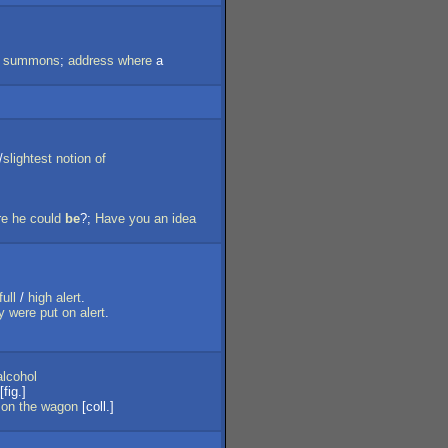
a
summons
;
address
where
a
/
slightest
notion
of
re
he
could
be
?;
Have
you
an
idea
full
/
high
alert
.
y
were
put
on
alert
.
alcohol
[fig.]
on
the
wagon
[coll.]