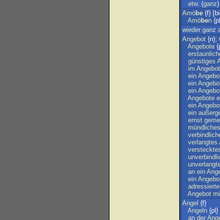
etw
. (
ganz
Amö
be
{f} [bi
Amö
be
n
{pl
wieder
ganz
Angebot
{n};
Angebote
{
erstaunlic
günstiges
im
Angebot
ein
Angebo
ein
Angebo
ein
Angebo
Angebote
e
ein
Angebo
ein
außerg
ernst
geme
mündliche
verbindlich
verlangtes
versteckte
unverbindl
unverlangt
an
ein
Ang
ein
Angebo
adressierte
Angebot
mi
Angel
{f}
Angeln
{pl}
an
der
Ang