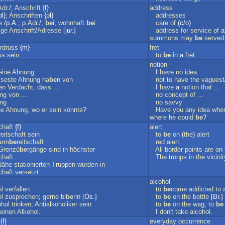
Adr
./;
Anschrift
{f}
address
pl};
Anschriften
{pl}
addresses
e
/p.A.; p.
Adr
./;
be
i
;
wohnhaft
be
i
care
of
(c/o)
ige
Anschrift
/
Adresse
[jur.]
address
for
service
of
summons
may
be
served
rdruss
{m}
fret
ss
sein
to
be
in
a
fret
notion
eine
Ahnung
.
I
have
no
idea
.
iseste
Ahnung
ha
be
n
von
not
to
have
the
vaguest
en
Verdacht
,
dass
...
I
have
a
notion
that
...
ng
von
...
no
concept
of
...
ng
no
savvy
ne
Ahnung
,
wo
er
sein
könnte
?
Have
you
any
idea
whe
where
he
could
be
?
chaft
{f}
alert
reitschaft
sein
to
be
on
(
the
)
alert
arm
be
reitschaft
red
alert
Grenzü
be
rgänge
sind
in
höchster
All
border
points
are
on
chaft
.
The
troops
in
the
vicinit
Nähe
stationierten
Truppen
wurden
in
chaft
versetzt
.
alcohol
l
verfallen
to
be
come
addicted
to
l
zusprechen
;
gerne
bi
be
rln
[Ös.]
to
be
on
the
bottle
[Br.] 
ohol
trinken
;
Antialkoholiker
sein
to
be
on
the
wag
;
to
be
einen
Alkohol
.
I
don
't
take
alcohol
.
{f}
everyday
occurrence