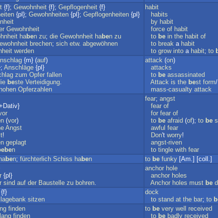
t
{f};
Gewohnheit
{f};
Gepflogenheit
{f}
habit
eiten
{pl};
Gewohnheiten
{pl};
Gepflogenheiten
{pl}
habits
nheit
by
habit
er
Gewohnheit
force
of
habit
hnheit
ha
be
n
zu
;
die
Gewohnheit
ha
be
n
zu
to
be
in
the
habit
of
ewohnheit
brechen
;
sich
etw
.
abgewöhnen
to
break
a
habit
heit
werden
to
grow
into
a
habit
;
to
nschlag
{m} (
auf
)
attack
(
on
)
};
Anschläge
{pl}
attacks
hlag
zum
Opfer
fallen
to
be
assassinated
ie
be
ste
Verteidigung
.
Attack
is
the
be
st
form
/
hohen
Opferzahlen
mass-casualty
attack
fear
;
angst
+Dativ}
fear
of
vor
for
fear
of
e
n
(
vor
)
to
be
afraid
(
of
);
to
be
s
he
Angst
awful
fear
t
!
Don
't
worry
!
en
geplagt
angst-riven
be
be
n
to
tingle
with
fear
ha
be
n
;
fürchterlich
Schiss
ha
be
n
to
be
funky
[Am.] [coll.]
anchor
hole
r
{pl}
anchor
holes
r
sind
auf
der
Baustelle
zu
bohren
.
Anchor
holes
must
be
d
{f}
dock
lagebank
sitzen
to
stand
at
the
bar
;
to
b
ng
finden
to
be
very
well
received
lang
finden
to
be
badly
received