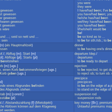
you
were
they
were
gewesen
I
have
/
had
be
en
; I'
ve
b
st
gewesen
you
have
/
had
be
en
;
yo
ar
gewesen
he
/
she
has
/
had
be
en
/
waren
gewesen
we
/
they
have
/
had
be
en
t
gewesen
you
have
/
had
be
en
s
wäre
I/
he
/
she
/
it
would
be
be
!
und
...;
seid
so
nett
und
...
be
so
kind
as
to
...
.
sein
to
be
for
sth
./
sb
.;
to
be
{n} (
als
Hauptmahlzeit
)
dinner
essen
to
be
having
one
's
dinn
bf
./;
Abflug
{m};
Start
{m}
departure
/
dep
./
pl};
Abflüge
{pl};
Starts
{pl}
departures
be
reitstehen
to
be
ready
to
depart
rb
{m} [ugs.]
rejection
m
.
einen
Korb
be
kommen
/
kriegen
[ugs.]
to
be
rejected
;
to
get
d
Korb
ge
be
n
[ugs.]
to
reject
sb
;
to
turn
sb
.
precipice
l}
precipices
nde
eines
Abgrundes
be
finden
to
be
on
the
edge
of
a
p
des
Abgrunds
stehen
to
stand
on
the
edge
of
tab
{m} [constr.]
suspension
rod
sstä
be
{pl}
suspension
rods
l
./;
Abstandszahlung
{f} (
Mietobjekt
)
key
money
[Br.];
premium
che
Ablösen
können
auf
dem
Klageweg
Unlawful
premiums
ma
ert
werden
.