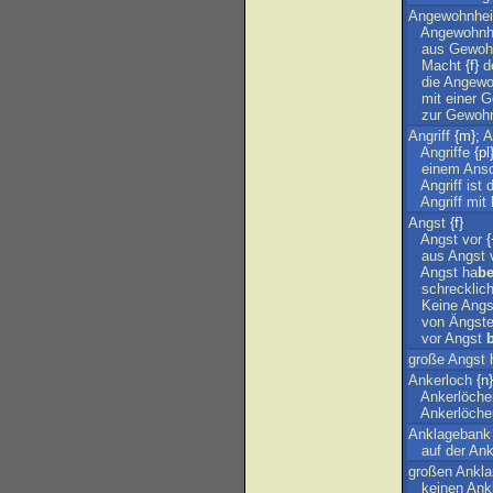
Angewohnhei
Angewohnh
aus
Gewoh
Macht
{f}
d
die
Angewo
mit
einer
G
zur
Gewohn
Angriff
{m};
A
Angriffe
{pl
einem
Ansc
Angriff
ist
d
Angriff
mit
Angst
{f}
Angst
vor
{
aus
Angst
Angst
ha
b
schrecklic
Keine
Angs
von
Ängst
vor
Angst
große
Angst
Ankerloch
{n}
Ankerlöche
Ankerlöche
Anklagebank
auf
der
Ank
großen
Ankla
keinen
Ank