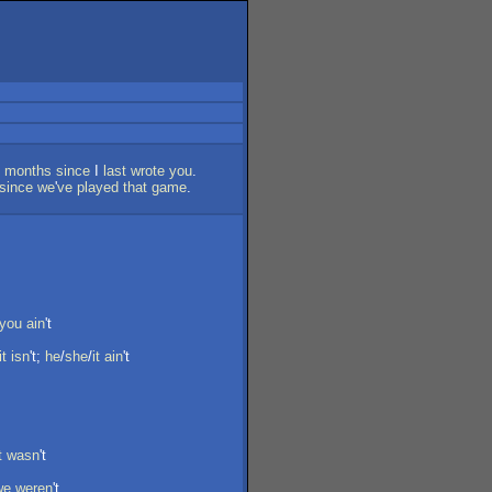
months
since
I
last
wrote
you
.
since
we
'
ve
played
that
game
.
you
ain
't
it
isn
't;
he
/
she
/
it
ain
't
t
wasn
't
we
weren
't