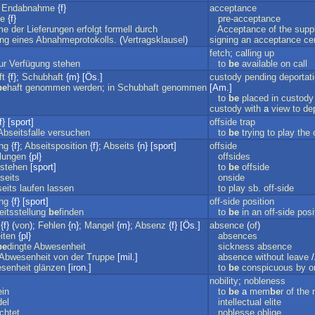
;
Endabnahme
{f}
acceptance
e
{f}
pre-acceptance
me
der
Lieferungen
erfolgt
formell
durch
Acceptance
of
the
supp
ung
eines
Abnahmeprotokolls
. (
Vertragsklausel
)
signing
an
acceptance
cer
fetch
;
calling
up
ur
Verfügung
stehen
to
be
available
on
call
ft
{f};
Schubhaft
{m} [Ös.]
custody
pending
deportat
be
haft
genommen
werden
;
in
Schubhaft
genommen
[Am.]
to
be
placed
in
custody
custody
with
a
view
to
de
f} [sport]
offside
trap
Abseitsfalle
versuchen
to
be
trying
to
play
the
ung
{f};
Abseitsposition
{f};
Abseits
{n} [sport]
offside
llungen
{pl}
offsides
stehen
[sport]
to
be
offside
seits
onside
eits
laufen
lassen
to
play
sb
.
off-side
ung
{f} [sport]
off-side
position
itsstellung
be
finden
to
be
in
an
off-side
posi
{f} (
von
);
Fehlen
{n};
Mangel
{m};
Absenz
{f} [Ös.]
absence
(
of
)
iten
{pl}
absences
be
dingte
Abwesenheit
sickness
absence
Abwesenheit
von
der
Truppe
[mil.]
absence
without
leave
/
senheit
glänzen
[iron.]
to
be
conspicuous
by
o
nobility
;
nobleness
ein
to
be
a
mem
be
r
of
the
el
intellectual
elite
ichtet
noblesse
oblige