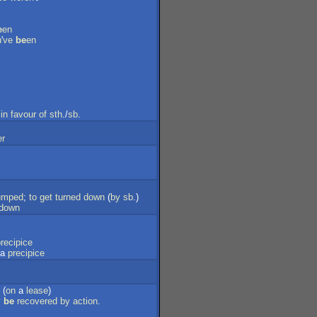
e
en
u
'
ve
be
en
in
favour
of
sth
./
sb
.
er
umped
;
to
get
turned
down
(
by
sb
.)
down
recipice
a
precipice
(
on
a
lease
)
y
be
recovered
by
action
.