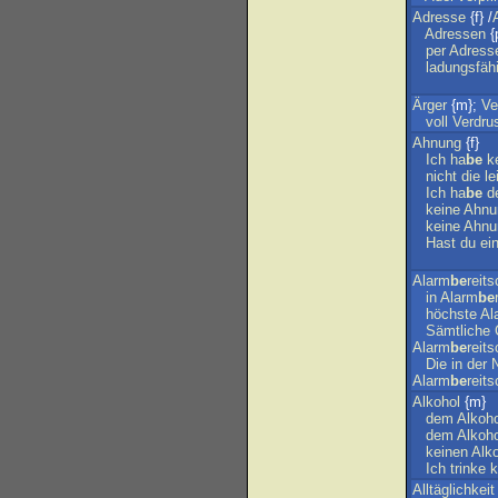
Adresse
{f} /
Adressen
{
per
Adress
ladungsfäh
Ärger
{m};
Ve
voll
Verdru
Ahnung
{f}
Ich
ha
be
k
nicht
die
le
Ich
ha
be
d
keine
Ahnu
keine
Ahnu
Hast
du
ei
Alarm
be
reits
in
Alarm
be
höchste
Al
Sämtliche
Alarm
be
reits
Die
in
der
Alarm
be
reits
Alkohol
{m}
dem
Alkoho
dem
Alkoho
keinen
Alk
Ich
trinke
k
Alltäglichkeit