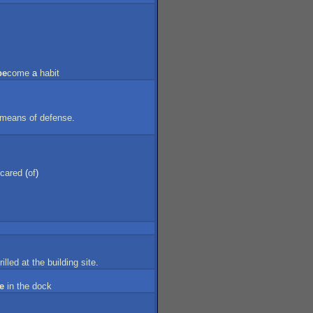
be
come
a
habit
means
of
defense
.
cared
(
of
)
rilled
at
the
building
site
.
e
in
the
dock