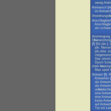
wenig
Ankl
Anmarsch
{m
im
Anmarc
Anordnungs
b
Anschlagbret
Anschlagbr
am
schwar
Anstrengung
Ü
be
ranstren
{f} (
für
jdn
.);
jdn
.
Nerve
jdn
./
etw
.
st
mitgenom
Das
nimmt
Durch
Schw
stark
be
ansp
Max
spürt
Antwort
{f};
R
Antworten
{
als
Antwort
als
Antwort
un
be
dacht
eine
Antwor
eine
Antwor
keine
Antw
auf
Antwort
Tut
mir
Lei