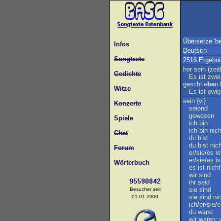
Übersetze 'be
Infos
Deutsch
Songtexte
2516 Ergebn
her
sein
(
zeit
Gedichte
Es
ist
zwei
geschrie
be
n
Witze
Es
ist
ewig
sein
{vi}
Konzerte
seiend
gewesen
Spiele
ich
bin
ich
bin
nich
Chat
du
bist
du
bist
nic
Forum
er
/
sie
/
es
is
er
/
sie
/
es
is
Wörterbuch
es
ist
nicht
wir
sind
ihr
seid
sie
sind
Besucher seit
sie
sind
ni
01.01.2000
ich
/
er
/
sie
/
e
du
warst
wir
waren
;