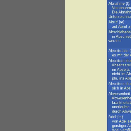
Abnahme
{f}
Vorabnahm
Die
Abnah
Unterzeichn
Abruf
{m}
auf
Abruf
z
Abschie
be
ha
in
Abschie
werden
Abseitsfalle
{
es
mit
der
Abseitsstell
Abseitsste
im
Abseits
nicht
im
Ab
jdn
.
ins
Abs
Abseitsstell
sich
in
Abse
Abwesenheit
Abwesenhe
krankheits
unerlaubte
durch
Abwe
Adel
{m}
von
Adel
s
geistiger
Ad
Adel
verpfl