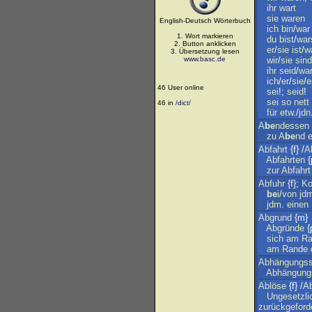
ihr
wart
sie
waren
English-Deutsch Wörterbuch
ich
bin
/
war
1. Wort markieren
du
bist
/
war
2. Button anklicken
er
/
sie
ist
/
w
3. Übersetzung lesen
www.basc.de
wir
/
sie
sind
ihr
seid
/
war
ich
/
er
/
sie
/
e
46 User online
sei
!;
seid
!
sei
so
nett
46 in
/dict/
für
etw
./
jdn
A
be
ndessen
zu
A
be
nd
Abfahrt
{f} /
A
Abfahrten
{
zur
Abfahrt
Abfuhr
{f};
Ko
be
i
/
von
jd
jdm
.
einen
Abgrund
{m}
Abgründe
{p
sich
am
Ra
am
Rande
Abhängungss
Abhängung
Ablöse
{f} /
Ab
Ungesetzli
zurückgeford