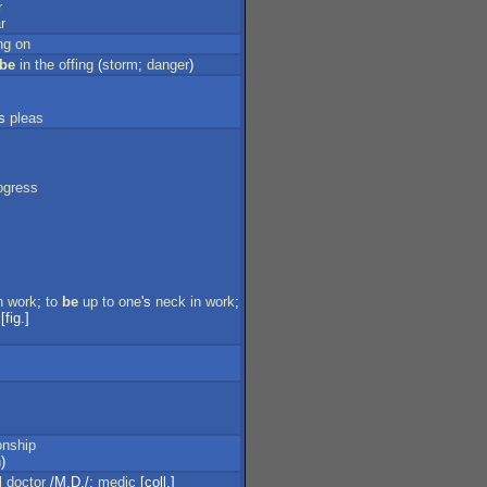
r
r
ng
on
be
in
the
offing
(
storm
;
danger
)
's
pleas
ogress
h
work
;
to
be
up
to
one
's
neck
in
work
;
[fig.]
onship
h
)
l
doctor
/M.D./;
medic
[coll.]