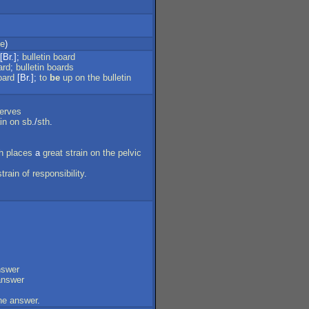
ge
)
[Br.];
bulletin
board
ard
;
bulletin
boards
oard
[Br.];
to
be
up
on
the
bulletin
erves
in
on
sb
./
sth
.
h
places
a
great
strain
on
the
pelvic
strain
of
responsibility
.
nswer
answer
he
answer
.