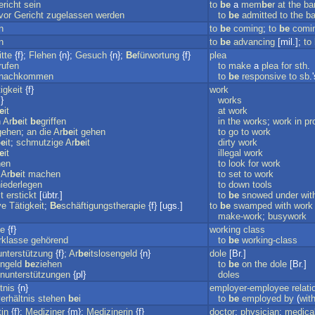
richt
sein
to
be
a
mem
be
r
at
the
ba
vor
Gericht
zugelassen
werden
to
be
admitted
to
the
ba
n
to
be
coming
;
to
be
comi
n
to
be
advancing
[mil.];
to
itte
{f};
Flehen
{n};
Gesuch
{n};
Be
fürwortung
{f}
plea
rufen
to
make
a
plea
for
sth
.
nachkommen
to
be
responsive
to
sb
.
igkeit
{f}
work
}
works
e
it
at
work
n
Ar
be
it
be
griffen
in
the
works
;
work
in
pr
gehen
;
an
die
Ar
be
it
gehen
to
go
to
work
be
it
;
schmutzige
Ar
be
it
dirty
work
e
it
illegal
work
hen
to
look
for
work
Ar
be
it
machen
to
set
to
work
iederlegen
to
down
tools
it
erstickt
[übtr.]
to
be
snowed
under
wit
ve
Tätigkeit
;
Be
schäftigungstherapie
{f} [ugs.]
to
be
swamped
with
work
make-work
;
busywork
se
{f}
working
class
erklasse
gehörend
to
be
working-class
unterstützung
{f};
Ar
be
itslosengeld
{n}
dole
[Br.]
engeld
be
ziehen
to
be
on
the
dole
[Br.]
enunterstützungen
{pl}
doles
tnis
{n}
employer-employee
relati
verhältnis
stehen
be
i
to
be
employed
by
(
wit
tin
{f};
Mediziner
{m};
Medizinerin
{f}
doctor
;
physician
;
medica