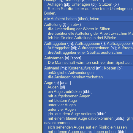
Auflagen
{pl};
Unterlagen
{pl};
Stützen
{pl}
Stellen
Sie
die
Leiter
auf
eine
feste
Unterlage
un
Boden
.
die
Aufsicht
haben
(
über
);
leiten
Aufteilung
{f} (
in
etw
.)
die
Unterteilung
der
Wörter
in
Silben
die
traditionelle
Aufteilung
der
Arbeit
zwischen
Ma
Ich
bin
für
eine
Aufteilung
in
drei
Blöcke
.
Auftraggeber
{m};
Auftraggeberin
{f};
Auftragsgeber
Auftraggeber
{pl};
Auftraggeberinnen
{pl};
Auftrags
die
Auftraggeber
einer
Straftat
ausforschen
Aufwärmen
{n} [sport]
Die
Mannschaft
wärmten
sich
vor
dem
Spiel
auf
.
Aufwand
{m};
Kostenaufwand
{m};
Kosten
{pl}
anfängliche
Aufwendungen
die
Auslagen
hereinwirtschaften
Auge
{n} [anat.]
Augen
{pl}
ein
Auge
zudrücken
[übtr.]
mit
aufgerissenen
Augen
mit
bloßem
Auge
unter
vier
Augen
unter
vier
Augen
jdn
.
aus
dem
Auge
verlieren
[übtr.]
mit
einem
blauen
Auge
davonkommen
[übtr.];
gli
davonkommen
sich
sehenden
Auges
auf
ein
Risiko
einlassen
mit
offenen
Augen
durch
's
Leben
gehen
[übtr.]