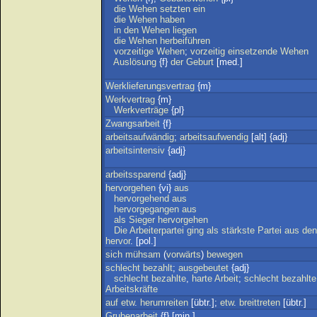
die
Wehen
setzten
ein
die
Wehen
haben
in
den
Wehen
liegen
die
Wehen
herbeiführen
vorzeitige
Wehen
;
vorzeitig
einsetzende
Wehen
Auslösung
{f}
der
Geburt
[med.]
Werklieferungsvertrag
{m}
Werkvertrag
{m}
Werkverträge
{pl}
Zwangsarbeit
{f}
arbeitsaufwändig
;
arbeitsaufwendig
[alt] {adj}
arbeitsintensiv
{adj}
arbeitssparend
{adj}
hervorgehen
{vi}
aus
hervorgehend
aus
hervorgegangen
aus
als
Sieger
hervorgehen
Die
Arbeiterpartei
ging
als
stärkste
Partei
aus
den
hervor
. [pol.]
sich
mühsam
(
vorwärts
)
bewegen
schlecht
bezahlt
;
ausgebeutet
{adj}
schlecht
bezahlte
,
harte
Arbeit
;
schlecht
bezahlte
Arbeitskräfte
auf
etw
.
herumreiten
[übtr.];
etw
.
breittreten
[übtr.]
Grubenarbeit
{f} [min.]