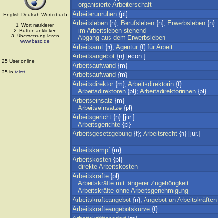
organisierte
Arbeiterschaft
Arbeiterunruhen
{pl}
English-Deutsch Wörterbuch
Arbeitsleben
{n};
Berufsleben
{n};
Erwerbsleben
{n}
1. Wort markieren
im
Arbeitsleben
stehend
2. Button anklicken
3. Übersetzung lesen
Abgang
aus
dem
Erwerbsleben
www.basc.de
Arbeitsamt
{n};
Agentur
{f}
für
Arbeit
Arbeitsangebot
{n} [econ.]
25 User online
Arbeitsaufwand
{m}
25 in
/dict/
Arbeitsaufwand
{m}
Arbeitsdirektor
{m};
Arbeitsdirektorin
{f}
Arbeitsdirektoren
{pl};
Arbeitsdirektorinnen
{pl}
Arbeitseinsatz
{m}
Arbeitseinsätze
{pl}
Arbeitsgericht
{n} [jur.]
Arbeitsgerichte
{pl}
Arbeitsgesetzgebung
{f};
Arbeitsrecht
{n} [jur.]
Arbeitskampf
{m}
Arbeitskosten
{pl}
direkte
Arbeitskosten
Arbeitskräfte
{pl}
Arbeitskräfte
mit
längerer
Zugehörigkeit
Arbeitskräfte
ohne
Arbeitsgenehmigung
Arbeitskräfteangebot
{n};
Angebot
an
Arbeitskräften
Arbeitskräfteangebotskurve
{f}