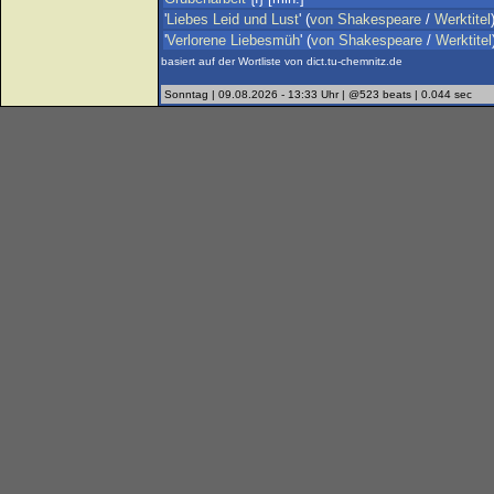
'
Liebes
Leid
und
Lust
' (
von
Shakespeare
/
Werktitel
'
Verlorene
Liebesmüh
' (
von
Shakespeare
/
Werktitel
basiert auf der Wortliste von dict.tu-chemnitz.de
Sonntag | 09.08.2026 - 13:33 Uhr | @523 beats | 0.044 sec