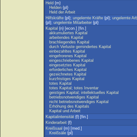
Held
{m}
Helden
{pl}
Held
der
Arbeit
Hilfskräfte
{pl};
ungelernte
Kräfte
{pl};
ungelernte
Ar
{pl};
ungelernte
Mitarbeiter
{pl}
Kapital
{n} [econ.] [fin.]
akkumuliertes
Kapital
arbeitendes
Kapital
brachliegendes
Kapital
durch
Verluste
gemindertes
Kapital
einbezahltes
Kapital
eingefrorenes
Kapital
eingeschriebenes
Kapital
eingesetztes
Kapital
erforderliches
Kapital
gezeichnetes
Kapital
kurzfristiges
Kapital
totes
Kapital
totes
Kapital
;
totes
Inventar
geistiges
Kapital
;
intellektuelles
Kapital
betriebsnotwendiges
Kapital
nicht
betriebsnotwendiges
Kapital
Erhöhung
des
Kapitals
Kapital
und
Arbeit
Kapitalintensität
{f} [fin.]
Kinderarbeit
{f}
Kreißsaal
{m} [med.]
Kreißsäle
{pl}