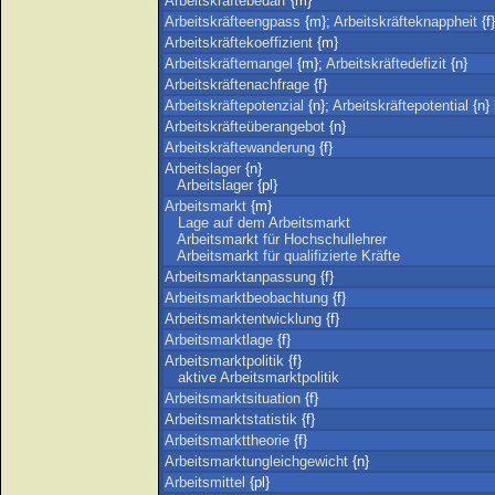
Arbeitskräftebedarf
{m}
Arbeitskräfteengpass
{m};
Arbeitskräfteknappheit
{f}
Arbeitskräftekoeffizient
{m}
Arbeitskräftemangel
{m};
Arbeitskräftedefizit
{n}
Arbeitskräftenachfrage
{f}
Arbeitskräftepotenzial
{n};
Arbeitskräftepotential
{n} 
Arbeitskräfteüberangebot
{n}
Arbeitskräftewanderung
{f}
Arbeitslager
{n}
Arbeitslager
{pl}
Arbeitsmarkt
{m}
Lage
auf
dem
Arbeitsmarkt
Arbeitsmarkt
für
Hochschullehrer
Arbeitsmarkt
für
qualifizierte
Kräfte
Arbeitsmarktanpassung
{f}
Arbeitsmarktbeobachtung
{f}
Arbeitsmarktentwicklung
{f}
Arbeitsmarktlage
{f}
Arbeitsmarktpolitik
{f}
aktive
Arbeitsmarktpolitik
Arbeitsmarktsituation
{f}
Arbeitsmarktstatistik
{f}
Arbeitsmarkttheorie
{f}
Arbeitsmarktungleichgewicht
{n}
Arbeitsmittel
{pl}