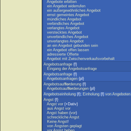
Angebote
erbitten
ein
Angebot
widerrufen
ein
außergewöhnliches
Angebot
ernst
gemeintes
Angebot
mündliches
Angebot
verbindliches
Angebot
verlangtes
Angebot
verstecktes
Angebot
unverbindliches
Angebot
unverlangtes
Angebot
an
ein
Angebot
gebunden
sein
ein
Angebot
offen
lassen
adressierte
Offerte
Angebot
mit
Zwischenverkaufsvorbehalt
Angebotsanfrage
{f}
Eingang
der
Angebotsanfrage
Angebotsanfrage
{f}
Angebotsanfragen
{pl}
Angebotsauf
for
derung
{f}
Angebotsauf
for
derungen
{pl}
Angebotseinholung
{f};
Einholung
{f}
von
Angeboten
Angst
{f}
Angst
vor
{+Dativ}
aus
Angst
vor
Angst
haben
(
vor
)
schreckliche
Angst
Keine
Angst
!
von
Ängsten
geplagt
vor
Angst
beben