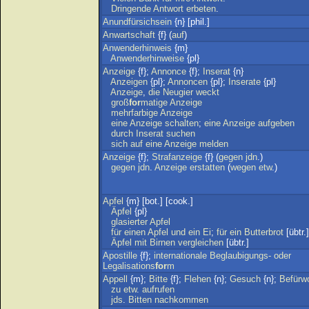
Dringende
Antwort
erbeten
.
Anundfürsichsein
{n} [phil.]
Anwartschaft
{f} (
auf
)
Anwenderhinweis
{m}
Anwenderhinweise
{pl}
Anzeige
{f};
Annonce
{f};
Inserat
{n}
Anzeigen
{pl};
Annoncen
{pl};
Inserate
{pl}
Anzeige
,
die
Neugier
weckt
groß
for
matige
Anzeige
mehrfarbige
Anzeige
eine
Anzeige
schalten
;
eine
Anzeige
aufgeben
durch
Inserat
suchen
sich
auf
eine
Anzeige
melden
Anzeige
{f};
Strafanzeige
{f} (
gegen
jdn
.)
gegen
jdn
.
Anzeige
erstatten
(
wegen
etw
.)
Apfel
{m} [bot.] [cook.]
Äpfel
{pl}
glasierter
Apfel
für
einen
Apfel
und
ein
Ei
;
für
ein
Butterbrot
[übtr.]
Äpfel
mit
Birnen
vergleichen
[übtr.]
Apostille
{f};
internationale
Beglaubigungs-
oder
Legalisations
for
m
Appell
{m};
Bitte
{f};
Flehen
{n};
Gesuch
{n};
Befürw
zu
etw
.
aufrufen
jds
.
Bitten
nachkommen