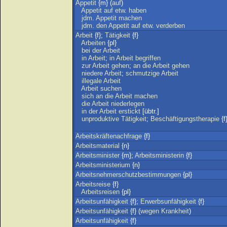
Appetit
{m} (
auf
)
Appetit
auf
etw
.
haben
jdm
.
Appetit
machen
jdm
.
den
Appetit
auf
etw
.
verderben
Arbeit
{f};
Tätigkeit
{f}
Arbeiten
{pl}
bei
der
Arbeit
in
Arbeit
;
in
Arbeit
begriffen
zur
Arbeit
gehen
;
an
die
Arbeit
gehen
niedere
Arbeit
;
schmutzige
Arbeit
illegale
Arbeit
Arbeit
suchen
sich
an
die
Arbeit
machen
die
Arbeit
niederlegen
in
der
Arbeit
erstickt
[übtr.]
unproduktive
Tätigkeit
;
Beschäftigungstherapie
{f
Arbeitskräftenachfrage
{f}
Arbeitsmaterial
{n}
Arbeitsminister
{m};
Arbeitsministerin
{f}
Arbeitsministerium
{n}
Arbeitsnehmerschutzbestimmungen
{pl}
Arbeitsreise
{f}
Arbeitsreisen
{pl}
Arbeitsunfähigkeit
{f};
Erwerbsunfähigkeit
{f}
Arbeitsunfähigkeit
{f} (
wegen
Krankheit
)
Arbeitsunfähigkeit
{f}