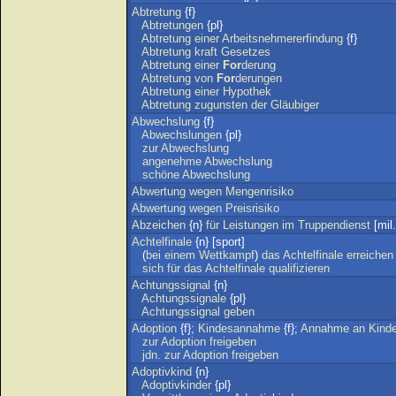
Abtretung
{f}
Abtretungen
{pl}
Abtretung
einer
Arbeitsnehmererfindung
{f}
Abtretung
kraft
Gesetzes
Abtretung
einer
For
derung
Abtretung
von
For
derungen
Abtretung
einer
Hypothek
Abtretung
zugunsten
der
Gläubiger
Abwechslung
{f}
Abwechslungen
{pl}
zur
Abwechslung
angenehme
Abwechslung
schöne
Abwechslung
Abwertung
wegen
Mengenrisiko
Abwertung
wegen
Preisrisiko
Abzeichen
{n}
für
Leistungen
im
Truppendienst
[mil.
Achtelfinale
{n} [sport]
(
bei
einem
Wettkampf
)
das
Achtelfinale
erreichen
sich
für
das
Achtelfinale
qualifizieren
Achtungssignal
{n}
Achtungssignale
{pl}
Achtungssignal
geben
Adoption
{f};
Kindesannahme
{f};
Annahme
an
Kind
zur
Adoption
freigeben
jdn
.
zur
Adoption
freigeben
Adoptivkind
{n}
Adoptivkinder
{pl}