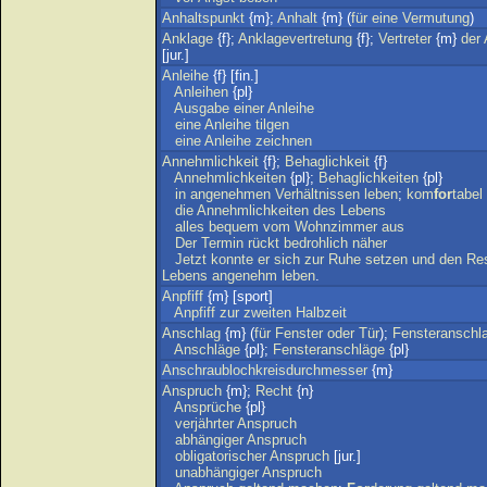
Anhaltspunkt
{m};
Anhalt
{m} (
für
eine
Vermutung
)
Anklage
{f};
Anklagevertretung
{f};
Vertreter
{m}
der
[jur.]
Anleihe
{f} [fin.]
Anleihen
{pl}
Ausgabe
einer
Anleihe
eine
Anleihe
tilgen
eine
Anleihe
zeichnen
Annehmlichkeit
{f};
Behaglichkeit
{f}
Annehmlichkeiten
{pl};
Behaglichkeiten
{pl}
in
angenehmen
Verhältnissen
leben
;
kom
for
tabel
die
Annehmlichkeiten
des
Lebens
alles
bequem
vom
Wohnzimmer
aus
Der
Termin
rückt
bedrohlich
näher
Jetzt
konnte
er
sich
zur
Ruhe
setzen
und
den
Re
Lebens
angenehm
leben
.
Anpfiff
{m} [sport]
Anpfiff
zur
zweiten
Halbzeit
Anschlag
{m} (
für
Fenster
oder
Tür
);
Fensteranschl
Anschläge
{pl};
Fensteranschläge
{pl}
Anschraublochkreisdurchmesser
{m}
Anspruch
{m};
Recht
{n}
Ansprüche
{pl}
verjährter
Anspruch
abhängiger
Anspruch
obligatorischer
Anspruch
[jur.]
unabhängiger
Anspruch