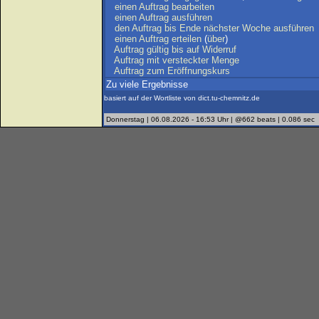
einen
Auftrag
bearbeiten
einen
Auftrag
ausführen
den
Auftrag
bis
Ende
nächster
Woche
ausführen
einen
Auftrag
erteilen
(
über
)
Auftrag
gültig
bis
auf
Widerruf
Auftrag
mit
versteckter
Menge
Auftrag
zum
Eröffnungskurs
Zu viele Ergebnisse
basiert auf der Wortliste von dict.tu-chemnitz.de
Donnerstag | 06.08.2026 - 16:53 Uhr | @662 beats | 0.086 sec