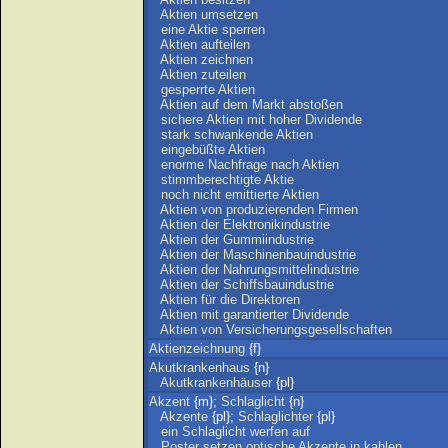
Aktien
umsetzen
eine
Aktie
sperren
Aktien
aufteilen
Aktien
zeichnen
Aktien
zuteilen
gesperrte
Aktien
Aktien
auf
dem
Markt
abstoßen
sichere
Aktien
mit
hoher
Dividende
stark
schwankende
Aktien
eingebüßte
Aktien
enorme
Nachfrage
nach
Aktien
stimmberechtigte
Aktie
noch
nicht
emittierte
Aktien
Aktien
von
produzierenden
Firmen
Aktien
der
Elektronikindustrie
Aktien
der
Gummiindustrie
Aktien
der
Maschinenbauindustrie
Aktien
der
Nahrungsmittelindustrie
Aktien
der
Schiffsbauindustrie
Aktien
für
die
Direktoren
Aktien
mit
garantierter
Dividende
Aktien
von
Versicherungsgesellschaften
Aktienzeichnung
{f}
Akutkrankenhaus
{n}
Akutkrankenhäuser
{pl}
Akzent
{m};
Schlaglicht
{n}
Akzente
{pl};
Schlaglichter
{pl}
ein
Schlaglicht
werfen
auf
Poster
setzen
optische
Akzente
in
kahlen