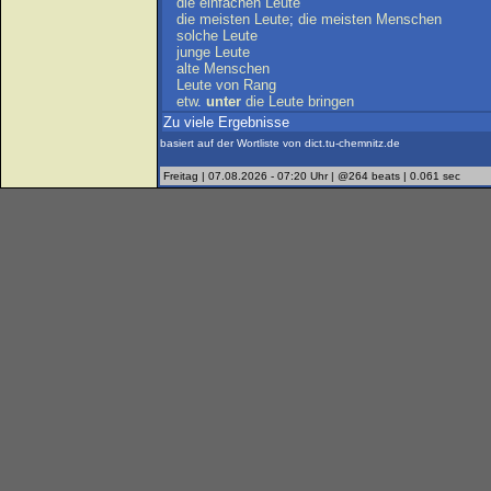
die
einfachen
Leute
die
meisten
Leute
;
die
meisten
Menschen
solche
Leute
junge
Leute
alte
Menschen
Leute
von
Rang
etw
.
unter
die
Leute
bringen
Zu viele Ergebnisse
basiert auf der Wortliste von dict.tu-chemnitz.de
Freitag | 07.08.2026 - 07:20 Uhr | @264 beats | 0.061 sec