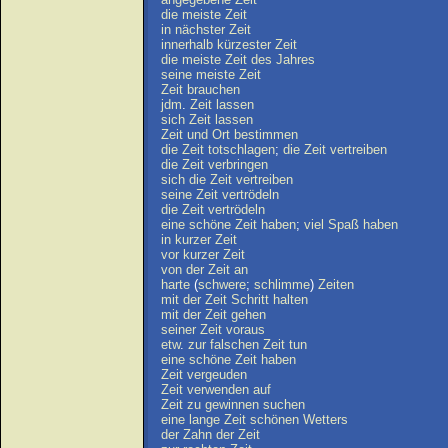
die
meiste
Zeit
in
nächster
Zeit
innerhalb
kürzester
Zeit
die
meiste
Zeit
des
Jahres
seine
meiste
Zeit
Zeit
brauchen
jdm
.
Zeit
lassen
sich
Zeit
lassen
Zeit
und
Ort
bestimmen
die
Zeit
totschlagen
;
die
Zeit
vertreiben
die
Zeit
verbringen
sich
die
Zeit
vertreiben
seine
Zeit
vertrödeln
die
Zeit
vertrödeln
eine
schöne
Zeit
haben
;
viel
Spaß
haben
in
kurzer
Zeit
vor
kurzer
Zeit
von
der
Zeit
an
harte
(
schwere
;
schlimme
)
Zeiten
mit
der
Zeit
Schritt
halten
mit
der
Zeit
gehen
seiner
Zeit
voraus
etw
.
zur
falschen
Zeit
tun
eine
schöne
Zeit
haben
Zeit
vergeuden
Zeit
verwenden
auf
Zeit
zu
gewinnen
suchen
eine
lange
Zeit
schönen
Wetters
der
Zahn
der
Zeit