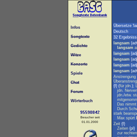
Übersetze 'l
Infos
Deutsch
Songtexte
32 Ergebniss
langsam
{ad
Gedichte
langsam
a
langsam
{adj
Witze
langsam
{adj
Konzerte
langsam
{adj
langsam
{ad
Spiele
Anstrengung
Überanstren
Chat
{f} (
für
jdn
.);
jdn
.
Nerve
Forum
jdn
./
etw
.
st
mitgenom
Wörterbuch
Das
nimmt
Durch
Schw
stark
beansp
Besucher seit
Max
spürt
01.01.2000
Zeit
{f}
Zeiten
{pl}
zur
rechten