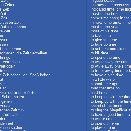
Zeit
in
good
season
en
Zeiten
in
times
of
scarceness
e
Zeit
indicated
time
;
time
ind
Zeit
most
of
the
time
Zeit
some
time
soon
;
in
the
ürzester
Zeit
in
next
to
no
time
;
in
no
Zeit
des
Jahres
most
of
the
year
te
Zeit
most
of
his
time
hen
to
take
time
assen
to
give
sb
.
time
assen
to
take
up
time
t
bestimmen
to
set
time
and
place
tschlagen
;
die
Zeit
vertreiben
to
kill
time
bringen
to
spend
the
time
it
vertreiben
to
while
away
the
time
vertrödeln
to
while
away
one
's
tim
trödeln
to
fritter
away
time
;
to
f
e
Zeit
haben
;
viel
Spaß
haben
to
have
a
nice
time
it
in
a
little
while
Zeit
a
short
time
ago
t
an
from
that
time
on
ere
;
schlimme
)
Zeiten
hard
times
t
Schritt
halten
to
keep
up
with
the
tim
t
gehen
to
keep
up
with
the
tim
voraus
ahead
of
the
times
lschen
Zeit
tun
to
sing
the
Magnificat
a
e
Zeit
haben
to
have
a
good
time
;
to
uden
to
waste
time
nden
auf
to
spend
time
on
innen
suchen
to
play
for
time