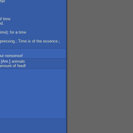
her
of
time
ed
.
time
);
for
a
time
pressing
.;
Time
is
of
the
essence
.;
our
nonsense
!
[Am.]
animals
amount
of
feed
!