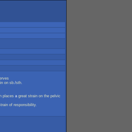
erves
in
on
sb
./
sth
.
h
places
a
great
strain
on
the
pelvic
strain
of
responsibility
.