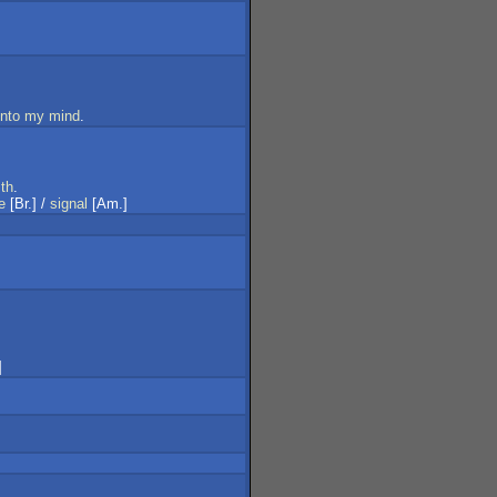
into
my
mind
.
th
.
e
[Br.] /
signal
[Am.]
]