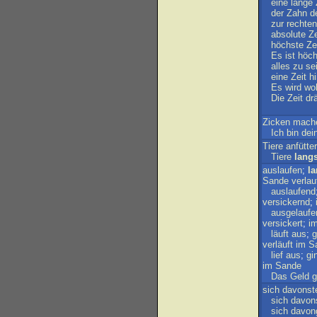
eine
lange
der
Zahn
d
zur
rechten
absolute
Ze
höchste
Ze
Es
ist
höch
alles
zu
se
eine
Zeit
h
Es
wird
wo
Die
Zeit
dr
Zicken
mach
Ich
bin
dei
Tiere
anfütte
Tiere
lang
auslaufen
;
l
Sande
verlau
auslaufend
versickernd
;
ausgelaufe
versickert
;
i
läuft
aus
;
g
verläuft
im
S
lief
aus
;
gi
im
Sande
Das
Geld
g
sich
davonst
sich
davon
sich
davon