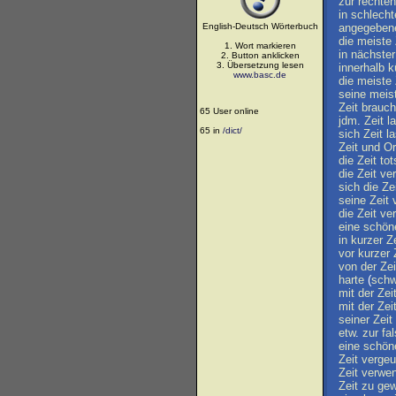
zur
rechten
in
schlecht
English-Deutsch Wörterbuch
angegeben
die
meiste
1. Wort markieren
in
nächster
2. Button anklicken
3. Übersetzung lesen
innerhalb
k
www.basc.de
die
meiste
seine
meis
Zeit
brauc
65 User online
jdm
.
Zeit
l
65 in
/dict/
sich
Zeit
l
Zeit
und
Or
die
Zeit
to
die
Zeit
ver
sich
die
Ze
seine
Zeit
die
Zeit
ver
eine
schön
in
kurzer
Ze
vor
kurzer
von
der
Zei
harte
(
schw
mit
der
Zei
mit
der
Zei
seiner
Zeit
etw
.
zur
fa
eine
schön
Zeit
verge
Zeit
verwe
Zeit
zu
gew