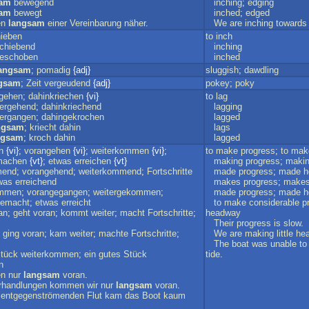
sam
bewegend
inching
;
edging
sam
bewegt
inched
;
edged
n
langsam
einer
Vereinbarung
näher
.
We
are
inching
towards
ieben
to
inch
chiebend
inching
eschoben
inched
angsam
;
pomadig
{adj}
sluggish
;
dawdling
gsam
;
Zeit
vergeudend
{adj}
pokey
;
poky
gehen
;
dahinkriechen
{vi}
to
lag
ergehend
;
dahinkriechend
lagging
ergangen
;
dahingekrochen
lagged
ngsam
;
kriecht
dahin
lags
ngsam
;
kroch
dahin
lagged
n
{vi};
vorangehen
{vi};
weiterkommen
{vi};
to
make
progress
;
to
mak
machen
{vt};
etwas
erreichen
{vt}
making
progress
;
maki
mend
;
vorangehend
;
weiterkommend
;
Fortschritte
made
progress
;
made
h
was
erreichend
makes
progress
;
make
ommen
;
vorangegangen
;
weitergekommen
;
made
progress
;
made
h
gemacht
;
etwas
erreicht
to
make
considerable
p
an
;
geht
voran
;
kommt
weiter
;
macht
Fortschritte
;
headway
Their
progress
is
slow
.
;
ging
voran
;
kam
weiter
;
machte
Fortschritte
;
We
are
making
little
he
The
boat
was
unable
to
tück
weiterkommen
;
ein
gutes
Stück
tide
.
n
n
nur
langsam
voran
.
rhandlungen
kommen
wir
nur
langsam
voran
.
entgegenströmenden
Flut
kam
das
Boot
kaum