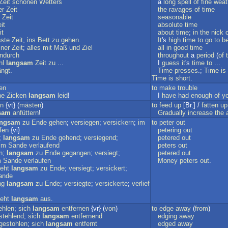
Zeit
schönen
Wetters
a
long
spell
of
fine
weat
er
Zeit
the
ravages
of
time
Zeit
seasonable
it
absolute
time
it
about
time
;
in
the
nick
ste
Zeit
,
ins
Bett
zu
gehen
.
It
's
high
time
to
go
to
b
iner
Zeit
;
alles
mit
Maß
und
Ziel
all
in
good
time
indurch
throughout
a
period
(
of
hl
langsam
Zeit
zu
...
I
guess
it
's
time
to
...
ängt
.
Time
presses
.;
Time
is
Time
is
short
.
en
to
make
trouble
ne
Zicken
langsam
leid
!
I
have
had
enough
of
y
rn
{vt} (
mästen
)
to
feed
up
[Br.] /
fatten
up
sam
anfüttern
!
Gradually
increase
the
angsam
zu
Ende
gehen
;
versiegen
;
versickern
;
im
to
peter
out
fen
{vi}
petering
out
;
langsam
zu
Ende
gehend
;
versiegend
;
petered
out
im
Sande
verlaufend
peters
out
n
;
langsam
zu
Ende
gegangen
;
versiegt
;
petered
out
m
Sande
verlaufen
Money
peters
out
.
eht
langsam
zu
Ende
;
versiegt
;
versickert
;
ande
ng
langsam
zu
Ende
;
versiegte
;
versickerte
;
verlief
eht
langsam
aus
.
ehlen
;
sich
langsam
entfernen
{vr} (
von
)
to
edge
away
(
from
)
stehlend
;
sich
langsam
entfernend
edging
away
gestohlen
;
sich
langsam
entfernt
edged
away