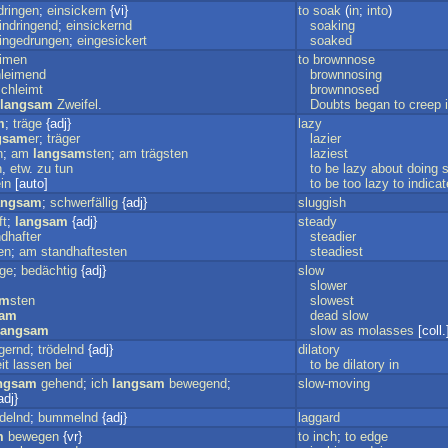
dringen
;
einsickern
{vi}
to
soak
(
in
;
into
)
indringend
;
einsickernd
soaking
ingedrungen
;
eingesickert
soaked
eimen
to
brownnose
hleimend
brownnosing
chleimt
brownnosed
langsam
Zweifel
.
Doubts
began
to
creep
m
;
träge
{adj}
lazy
gsam
er
;
träger
lazier
n
;
am
langsam
sten
;
am
trägsten
laziest
n
,
etw
.
zu
tun
to
be
lazy
about
doing
s
in
[auto]
to
be
too
lazy
to
indicat
angsam
;
schwerfällig
{adj}
sluggish
ft
;
langsam
{adj}
steady
dhafter
steadier
en
;
am
standhaftesten
steadiest
äge
;
bedächtig
{adj}
slow
slower
am
sten
slowest
sam
dead
slow
langsam
slow
as
molasses
[coll.
gernd
;
trödelnd
{adj}
dilatory
it
lassen
bei
to
be
dilatory
in
ngsam
gehend
;
ich
langsam
bewegend
;
slow-moving
adj}
ödelnd
;
bummelnd
{adj}
laggard
m
bewegen
{vr}
to
inch
;
to
edge