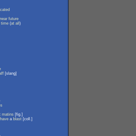
icated
near
future
time
(
at
all
)
e
aff
[slang]
e
es
t
matins
[fig.]
have
a
blast
[coll.]