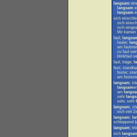
langsam
ein
langsam
e
langsam
e
sich
einschl
sich
einsc
sich
einges
Mir
kamen
faul
;
langsa
fauler
;
lan
am
faulste
zu
faul
sei
blinkfaul
se
faul
;
träge
;
l
fest
;
standha
fester
;
stan
am
festest
langsam
;
tr
langsam
er
am
langs
sehr
lang
sehr
,
sehr
langsam
;
zö
sich
viel
Ze
langsam
;
la
schleppend
{
langsam
;
tr
sich
langsa