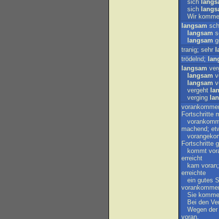
sich
lang
sich
lang
Wir
komme
langsam
sch
langsam
s
langsam
g
tranig
;
sehr
l
trödelnd
;
lan
langsam
ver
langsam
v
langsam
v
vergeht
la
verging
la
vorankomme
Fortschritte
vorankom
machend
;
et
vorangek
Fortschritte
kommt
vor
erreicht
kam
voran
erreichte
ein
gutes
S
vorankomme
Sie
komme
Bei
den
Ve
Wegen
der
voran
.