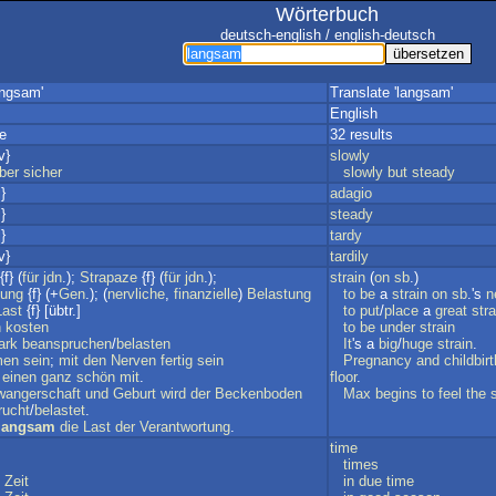
Wörterbuch
deutsch-english / english-deutsch
angsam'
Translate 'langsam'
English
e
32 results
v}
slowly
ber
sicher
slowly
but
steady
}
adagio
}
steady
}
tardy
v}
tardily
{f} (
für
jdn
.);
Strapaze
{f} (
für
jdn
.);
strain
(
on
sb
.)
gung
{f} (+
Gen
.); (
nervliche
,
finanzielle
)
Belastung
to
be
a
strain
on
sb
.'s
n
Last
{f} [übtr.]
to
put
/
place
a
great
stra
n
kosten
to
be
under
strain
ark
beanspruchen
/
belasten
It
's a
big
/
huge
strain
.
men
sein
;
mit
den
Nerven
fertig
sein
Pregnancy
and
childbirt
einen
ganz
schön
mit
.
floor
.
angerschaft
und
Geburt
wird
der
Beckenboden
Max
begins
to
feel
the
rucht
/
belastet
.
langsam
die
Last
der
Verantwortung
.
time
times
Zeit
in
due
time