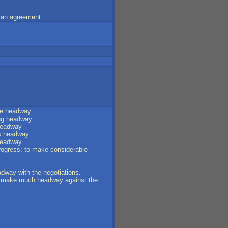
an
agreement
.
e
headway
ng
headway
eadway
s
headway
eadway
rogress
;
to
make
considerable
adway
with
the
negotiations
.
make
much
headway
against
the