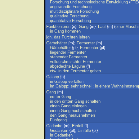
Forschung
und
technologische
Entwicklung
/
FTE
angewandte
Forschung
multidisziplinäre
Forschung
qualitative
Forschung
quantitative
Forschung
Funktionieren
{n};
Gang
{m};
Lauf
{m} (
einer
Maschi
in
Gang
kommen
jdn
.
das
Fürchten
lehren
Gärbehälter
{m};
Fermenter
{m}
Gärbehälter
{pl};
Fermenter
{pl}
liegender
Fermenter
stehender
Fermenter
volldurchmischter
Fermenter
abgedeckte
Lagune
{f}
etw
.
in
den
Fermenter
geben
Galopp
{n}
in
Galopp
verfallen
im
Galopp
;
sehr
schnell
;
in
einem
Wahnsinnstem
Gang
{m}
erster
Gang
in
den
dritten
Gang
schalten
einen
Gang
einlegen
einen
Gang
hochschalten
den
Gang
herausnehmen
Fünfgang
...
Gedanke
{m};
Einfall
{f}
Gedanken
{pl};
Einfälle
{pl}
in
Gedanken