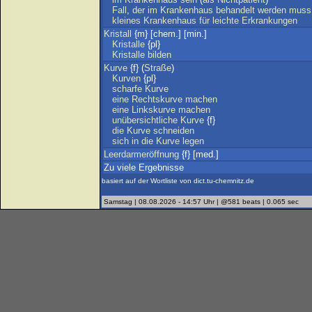
Fall
,
der
im
Krankenhaus
behandelt
werden
muss
kleines
Krankenhaus
für
leichte
Erkrankungen
Kristall
{m} [chem.] [min.]
Kristalle
{pl}
Kristalle
bilden
Kurve
{f} (
Straße
)
Kurven
{pl}
scharfe
Kurve
eine
Rechtskurve
machen
eine
Linkskurve
machen
unübersichtliche
Kurve
{f}
die
Kurve
schneiden
sich
in
die
Kurve
legen
Leerdarmeröffnung
{f} [med.]
Zu viele Ergebnisse
basiert auf der Wortliste von dict.tu-chemnitz.de
Samstag | 08.08.2026 - 14:57 Uhr | @581 beats | 0.065 sec