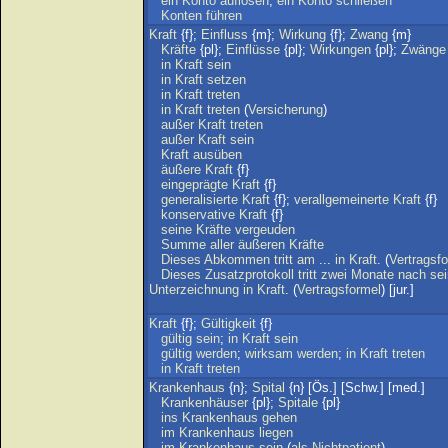
ein
Konto
auflösen
;
ein
Konto
schließen
Konten
führen
Kraft
{f};
Einfluss
{m};
Wirkung
{f};
Zwang
{m}
Kräfte
{pl};
Einflüsse
{pl};
Wirkungen
{pl};
Zwänge
in
Kraft
sein
in
Kraft
setzen
in
Kraft
treten
in
Kraft
treten
(
Versicherung
)
außer
Kraft
treten
außer
Kraft
sein
Kraft
ausüben
äußere
Kraft
{f}
eingeprägte
Kraft
{f}
generalisierte
Kraft
{f};
verallgemeinerte
Kraft
{f}
konservative
Kraft
{f}
seine
Kräfte
vergeuden
Summe
aller
äußeren
Kräfte
Dieses
Abkommen
tritt
am
...
in
Kraft
. (
Vertragsf
Dieses
Zusatzprotokoll
tritt
zwei
Monate
nach
sei
Unterzeichnung
in
Kraft
. (
Vertragsformel
) [jur.]
Kraft
{f};
Gültigkeit
{f}
gültig
sein
;
in
Kraft
sein
gültig
werden
;
wirksam
werden
;
in
Kraft
treten
in
Kraft
treten
Krankenhaus
{n};
Spital
{n} [Ös.] [Schw.] [med.]
Krankenhäuser
{pl};
Spitale
{pl}
ins
Krankenhaus
gehen
im
Krankenhaus
liegen
im
Krankenhaus
sein
(
als
Nichtpatient
)