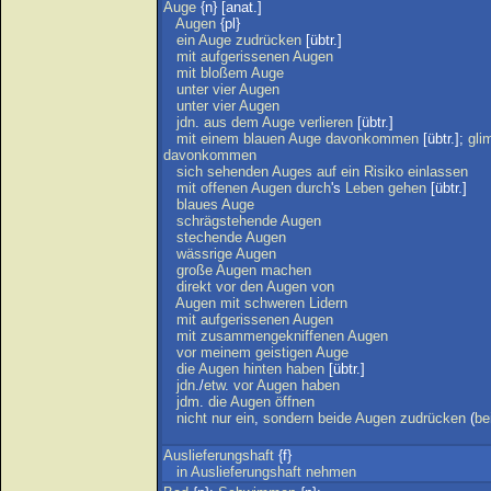
Auge
{n} [anat.]
Augen
{pl}
ein
Auge
zudrücken
[übtr.]
mit
aufgerissenen
Augen
mit
bloßem
Auge
unter
vier
Augen
unter
vier
Augen
jdn
.
aus
dem
Auge
verlieren
[übtr.]
mit
einem
blauen
Auge
davonkommen
[übtr.];
gli
davonkommen
sich
sehenden
Auges
auf
ein
Risiko
einlassen
mit
offenen
Augen
durch
's
Leben
gehen
[übtr.]
blaues
Auge
schrägstehende
Augen
stechende
Augen
wässrige
Augen
große
Augen
machen
direkt
vor
den
Augen
von
Augen
mit
schweren
Lidern
mit
aufgerissenen
Augen
mit
zusammengekniffenen
Augen
vor
meinem
geistigen
Auge
die
Augen
hinten
haben
[übtr.]
jdn
./
etw
.
vor
Augen
haben
jdm
.
die
Augen
öffnen
nicht
nur
ein
,
sondern
beide
Augen
zudrücken
(
be
Auslieferungshaft
{f}
in
Auslieferungshaft
nehmen