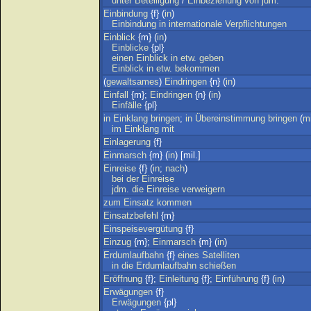
unter
Beteiligung
/
Einbeziehung
von
jdm
.
Einbindung
{f} (
in
)
Einbindung
in
internationale
Verpflichtungen
Einblick
{m} (
in
)
Einblicke
{pl}
einen
Einblick
in
etw
.
geben
Einblick
in
etw
.
bekommen
(
gewaltsames
)
Eindringen
{n} (
in
)
Einfall
{m};
Eindringen
{n} (
in
)
Einfälle
{pl}
in
Einklang
bringen
;
in
Übereinstimmung
bringen
(
mi
im
Einklang
mit
Einlagerung
{f}
Einmarsch
{m} (
in
) [mil.]
Einreise
{f} (
in
;
nach
)
bei
der
Einreise
jdm
.
die
Einreise
verweigern
zum
Einsatz
kommen
Einsatzbefehl
{m}
Einspeisevergütung
{f}
Einzug
{m};
Einmarsch
{m} (
in
)
Erdumlaufbahn
{f}
eines
Satelliten
in
die
Erdumlaufbahn
schießen
Eröffnung
{f};
Einleitung
{f};
Einführung
{f} (
in
)
Erwägungen
{f}
Erwägungen
{pl}