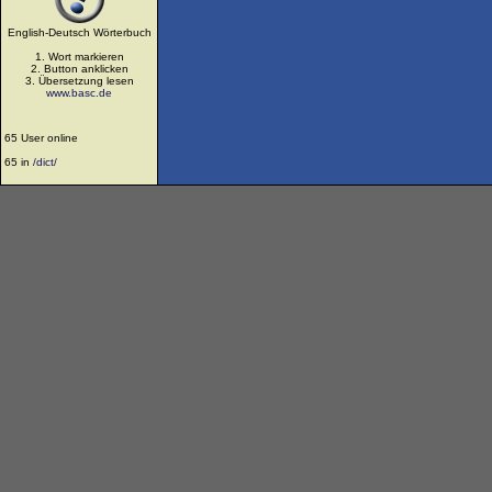
English-Deutsch Wörterbuch
1. Wort markieren
2. Button anklicken
3. Übersetzung lesen
www.basc.de
65 User online
65 in
/dict/