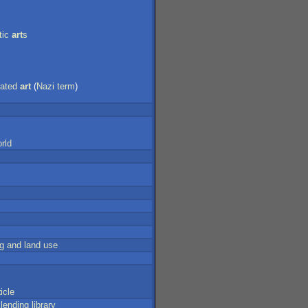
tic
art
s
ated
art
(
Nazi
term
)
rld
ng
and
land
use
t
icle
lending
library