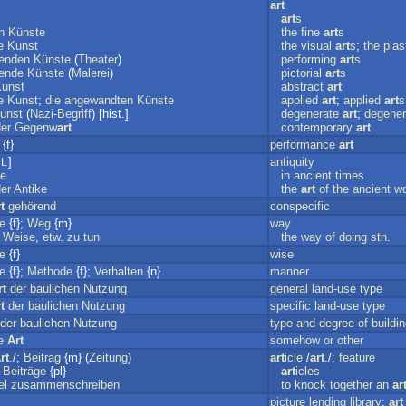
art
art
s
n
Künste
the
fine
art
s
e
Kunst
the
visual
art
s
;
the
plas
lenden
Künste
(
Theater
)
performing
art
s
lende
Künste
(
Malerei
)
pictorial
art
s
unst
abstract
art
e
Kunst
;
die
angewandten
Künste
applied
art
;
applied
art
s
unst
(
Nazi-Begriff
) [hist.]
degenerate
art
;
degener
er
Gegenw
art
contemporary
art
{f}
performance
art
t.]
antiquity
ke
in
ancient
times
er
Antike
the
art
of
the
ancient
wo
t
gehörend
conspecific
e
{f};
Weg
{m}
way
Weise
,
etw
.
zu
tun
the
way
of
doing
sth
.
e
{f}
wise
e
{f};
Methode
{f};
Verhalten
{n}
manner
rt
der
baulichen
Nutzung
general
land-use
type
t
der
baulichen
Nutzung
specific
land-use
type
der
baulichen
Nutzung
type
and
degree
of
buildi
e
Art
somehow
or
other
rt
./;
Beitrag
{m} (
Zeitung
)
art
icle
/
art
./;
feature
;
Beiträge
{pl}
art
icles
el
zusammenschreiben
to
knock
together
an
ar
picture
lending
library
;
art