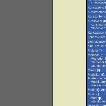
Kunstschä
Kunstszene
{
Kunsttherapi
Kunstunterric
Kunstwerk
{n
Kunstwerk
minderwert
Kunstwissen
Lebenskunst
Liebhaberwer
eine
Art
Lim
Malerei
{f}
Methode
{f};
Methoden
{
mit
dieser
sachgerech
Mimik
{f}
Modalität
{f};
Ausführungs
Modalitäte
Wie
sind
d
Mode
{f};
Art
Modus
{m};
B
Modi
{pl}
interaktiver
Rede
{f};
Vor