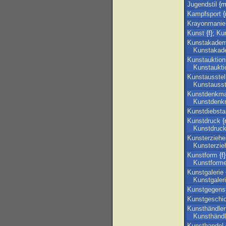
Jugendstil
{m}
Kampfsport
{
Krayonmanie
Kunst
{f};
Kun
Kunstakadem
Kunstakad
Kunstauktion
Kunstaukti
Kunstausstel
Kunstausst
Kunstdenkma
Kunstdenk
Kunstdiebsta
Kunstdruck
{
Kunstdruc
Kunsterziehe
Kunsterzie
Kunstform
{f}
Kunstform
Kunstgalerie
Kunstgaler
Kunstgegens
Kunstgeschi
Kunsthändler
Kunsthändl
Kunsthandel