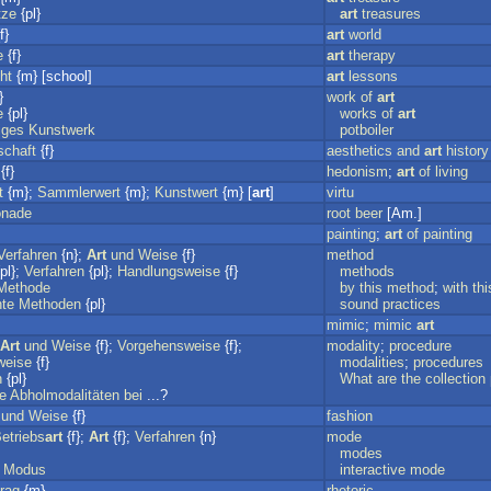
tze
{pl}
art
treasures
f}
art
world
e
{f}
art
therapy
ht
{m} [school]
art
lessons
}
work
of
art
e
{pl}
works
of
art
iges
Kunstwerk
potboiler
schaft
{f}
aesthetics
and
art
history
{f}
hedonism
;
art
of
living
t
{m};
Sammlerwert
{m};
Kunstwert
{m} [
art
]
virtu
onade
root
beer
[Am.]
painting
;
art
of
painting
Verfahren
{n};
Art
und
Weise
{f}
method
pl};
Verfahren
{pl};
Handlungsweise
{f}
methods
Methode
by
this
method
;
with
thi
te
Methoden
{pl}
sound
practices
mimic
;
mimic
art
Art
und
Weise
{f};
Vorgehensweise
{f};
modality
;
procedure
weise
{f}
modalities
;
procedures
n
{pl}
What
are
the
collection
ie
Abholmodalitäten
bei
...?
und
Weise
{f}
fashion
etriebs
art
{f};
Art
{f};
Verfahren
{n}
mode
modes
Modus
interactive
mode
trag
{m}
rhetoric