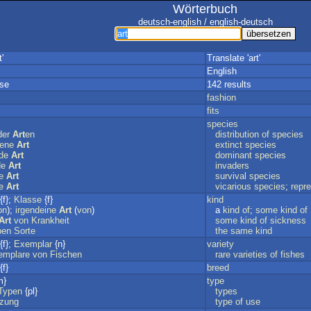
Wörterbuch
deutsch-english / english-deutsch
'
Translate 'art'
English
sse
142 results
fashion
fits
species
der
Art
en
distribution
of
species
bene
Art
extinct
species
de
Art
dominant
species
de
Art
invaders
e
Art
survival
species
e
Art
vicarious
species
;
repr
{f};
Klasse
{f}
kind
on
);
irgendeine
Art
(
von
)
a
kind
of
;
some
kind
of
Art
von
Krankheit
some
kind
of
sickness
ben
Sorte
the
same
kind
{f};
Exemplar
{n}
variety
emplare
von
Fischen
rare
varieties
of
fishes
{f}
breed
m}
type
Typen
{pl}
types
zung
type
of
use