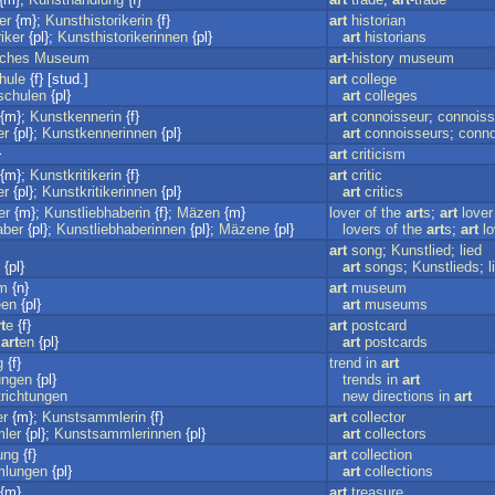
er
{m};
Kunsthistorikerin
{f}
art
historian
iker
{pl};
Kunsthistorikerinnen
{pl}
art
historians
sches
Museum
art
-history
museum
hule
{f} [stud.]
art
college
schulen
{pl}
art
colleges
{m};
Kunstkennerin
{f}
art
connoisseur
;
connoiss
er
{pl};
Kunstkennerinnen
{pl}
art
connoisseurs
;
conno
}
art
criticism
{m};
Kunstkritikerin
{f}
art
critic
er
{pl};
Kunstkritikerinnen
{pl}
art
critics
er
{m};
Kunstliebhaberin
{f};
Mäzen
{m}
lover
of
the
art
s
;
art
lover
aber
{pl};
Kunstliebhaberinnen
{pl};
Mäzene
{pl}
lovers
of
the
art
s
;
art
l
art
song
;
Kunstlied
;
lied
{pl}
art
songs
;
Kunstlieds
;
l
m
{n}
art
museum
een
{pl}
art
museums
t
e
{f}
art
postcard
k
art
en
{pl}
art
postcards
g
{f}
trend
in
art
ungen
{pl}
trends
in
art
richtungen
new
directions
in
art
r
{m};
Kunstsammlerin
{f}
art
collector
ler
{pl};
Kunstsammlerinnen
{pl}
art
collectors
ung
{f}
art
collection
lungen
{pl}
art
collections
{m}
art
treasure