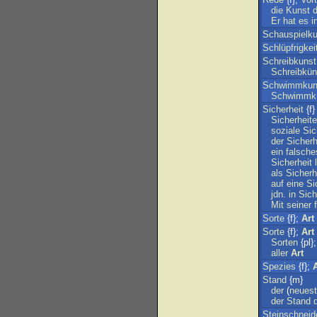
die
Kunst
d
Er
hat
es
i
Schauspielku
Schlüpfrigkei
Schreibkunst
Schreibkün
Schwimmkun
Schwimmk
Sicherheit
{f}
Sicherheit
soziale
Sic
der
Sicherh
ein
falsche
Sicherheit
als
Sicherh
auf
eine
Si
jdn
.
in
Sich
Mit
seiner
Sorte
{f};
Art
Sorte
{f};
Art
Sorten
{pl}
aller
Art
Spezies
{f};
A
Stand
{m}
der
(
neues
der
Stand
Steinschneid