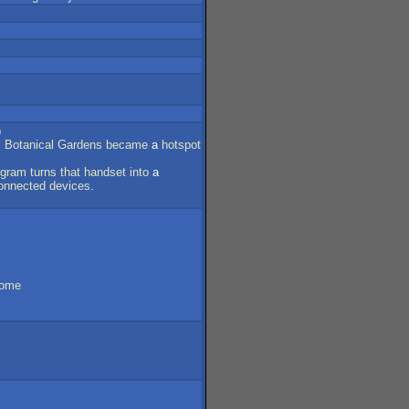
)
s
Botanical
Gardens
became
a
hotspot
ogram
turns
that
handset
into
a
onnected
devices
.
come