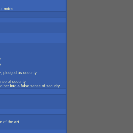
ut
notes
.
y
y
y
;
pledged
as
security
ense
of
security
ed
her
into
a
false
sense
of
security
.
e-of-the-
art