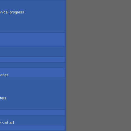
hnical
progress
leries
ters
rk
of
art