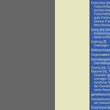
Fortschritt
{m
Fortschritt
technische
Fortschritt
gute
Fortsc
weitere
For
beschleuni
Gang
{m} (
di
breitbeinige
einen
schl
Gattung
{f}
Gattungen
Gebrauchsgra
Gegenw
art
sk
Gemäldegale
Gemäldegal
Gemüt
{n};
G
Naturell
{n};
Gemüter
{p
sonniges
G
herzliche
G
die
Gemüte
seine
freun
genießerisch
Gesamtkunst
ein
Gesamt
Greyhound
{