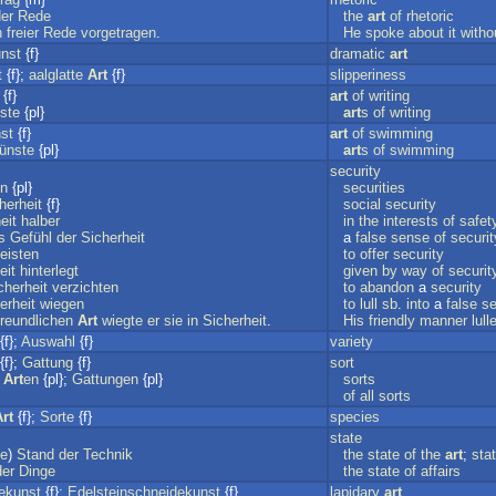
er
Rede
the
art
of
rhetoric
n
freier
Rede
vorgetragen
.
He
spoke
about
it
witho
nst
{f}
dramatic
art
t
{f};
aalglatte
Art
{f}
slipperiness
{f}
art
of
writing
ste
{pl}
art
s
of
writing
st
{f}
art
of
swimming
ünste
{pl}
art
s
of
swimming
security
en
{pl}
securities
herheit
{f}
social
security
eit
halber
in
the
interests
of
safet
s
Gefühl
der
Sicherheit
a
false
sense
of
securit
leisten
to
offer
security
eit
hinterlegt
given
by
way
of
securit
cherheit
verzichten
to
abandon
a
security
erheit
wiegen
to
lull
sb
.
into
a
false
s
freundlichen
Art
wiegte
er
sie
in
Sicherheit
.
His
friendly
manner
lull
{f};
Auswahl
{f}
variety
{f};
Gattung
{f}
sort
;
Art
en
{pl};
Gattungen
{pl}
sorts
of
all
sorts
rt
{f};
Sorte
{f}
species
state
te
)
Stand
der
Technik
the
state
of
the
art
;
stat
der
Dinge
the
state
of
affairs
ekunst
{f};
Edelsteinschneidekunst
{f}
lapidary
art