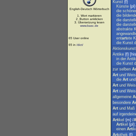
Kunst
{f}
Künste
{pl}
English-Deutsch Wörterbuch
die
schöne
die
bildend
1. Wort markieren
2. Button anklicken
die
darstel
3. Übersetzung lesen
die
darstel
www.basc.de
abstrakte
K
angewandt
ent
art
ete
K
65 User online
die
Kunst
d
65 in
/dict/
Aktionskunst
Antike
{f} [his
in
der
Anti
die
Kunst
d
zur
selben
Ar
Art
und
Weis
die
Art
und
Art
und
Weis
Art
und
Weis
allgemeine
A
besondere
Ar
Art
und
Maß
auf
irgendein
Art
ikel
{m} /
A
Art
ikel
{pl}
einen
Art
ik
Art
othek
{f}