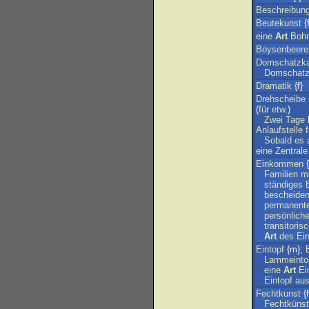
Beschreibun
Beutekunst
{
eine
Art
Bohn
Boysenbeere
Domschatzk
Domschat
Dramatik
{f}
Drehscheibe
(
für
etw
.)
Zwei
Tage
Anlaufstelle
f
Sobald
es
eine
Zentrale
Einkommen
{
Familien
mi
ständiges
bescheide
permanent
persönlich
transitoris
Art
des
Ei
Eintopf
{m};
Lammeinto
eine
Art
Ei
Eintopf
au
Fechtkunst
{f
Fechtküns