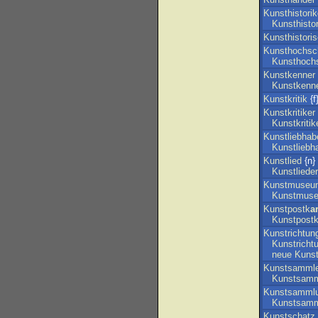
Kunsthistorik
Kunsthistor
Kunsthistori
Kunsthochsc
Kunsthoch
Kunstkenner
Kunstkenn
Kunstkritik
{f
Kunstkritiker
Kunstkritik
Kunstliebhab
Kunstliebh
Kunstlied
{n}
Kunstlieder
Kunstmuseu
Kunstmus
Kunstpostk
ar
Kunstpost
Kunstrichtun
Kunstricht
neue
Kunst
Kunstsammle
Kunstsamm
Kunstsamml
Kunstsamm
Kunstschatz