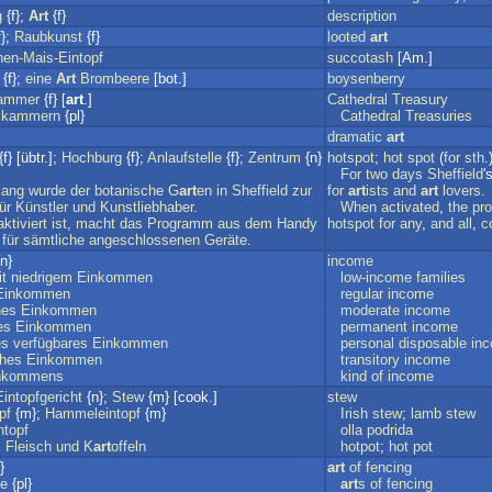
g
{f};
Art
{f}
description
f};
Raubkunst
{f}
looted
art
en-Mais-Eintopf
succotash
[Am.]
{f};
eine
Art
Brombeere
[bot.]
boysenberry
ammer
{f} [
art
.]
Cathedral
Treasury
zkammern
{pl}
Cathedral
Treasuries
dramatic
art
{f} [übtr.];
Hochburg
{f};
Anlaufstelle
{f};
Zentrum
{n}
hotspot
;
hot
spot
(
for
sth
.
For
two
days
Sheffield
'
lang
wurde
der
botanische
G
art
en
in
Sheffield
zur
for
art
ists
and
art
lovers
.
ür
Künstler
und
Kunstliebhaber
.
When
activated
,
the
pr
aktiviert
ist
,
macht
das
Programm
aus
dem
Handy
hotspot
for
any
,
and
all
,
c
für
sämtliche
angeschlossenen
Geräte
.
n}
income
t
niedrigem
Einkommen
low-income
families
Einkommen
regular
income
nes
Einkommen
moderate
income
es
Einkommen
permanent
income
es
verfügbares
Einkommen
personal
disposable
in
ches
Einkommen
transitory
income
nkommens
kind
of
income
Eintopfgericht
{n};
Stew
{m} [cook.]
stew
pf
{m};
Hammeleintopf
{m}
Irish
stew
;
lamb
stew
ntopf
olla
podrida
s
Fleisch
und
K
art
offeln
hotpot
;
hot
pot
}
art
of
fencing
te
{pl}
art
s
of
fencing