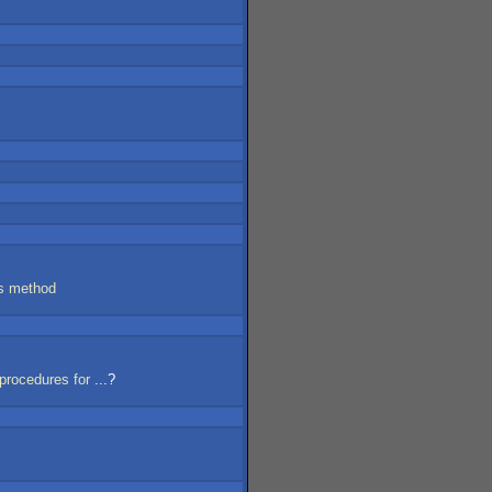
s
method
procedures
for
...?