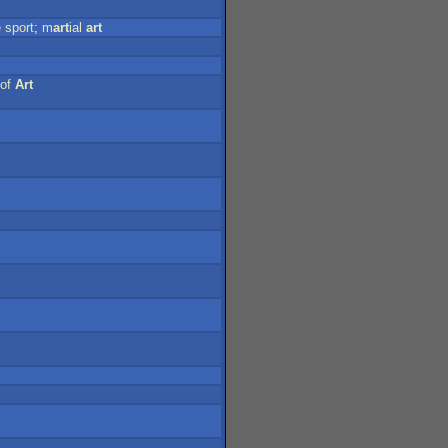
e
sport
;
m
art
ial
art
of
Art