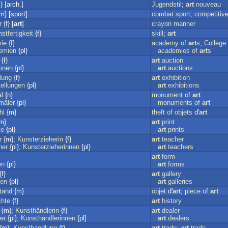
 [arch.]
Jugendstil
;
art
nouveau
m} [sport]
combat
sport
;
competitiv
r
{f} [
art
]
crayon
manner
stfertigkeit
{f}
skill
;
art
ie
{f}
academy
of
art
s
;
College
emien
{pl}
academies
of
art
s
{f}
art
auction
onen
{pl}
art
auctions
lung
{f}
art
exhibition
ellungen
{pl}
art
exhibitions
l
{n}
monument
of
art
mäler
{pl}
monuments
of
art
hl
{m}
theft
of
objets
d'
art
m}
art
print
ke
{pl}
art
prints
r
{m};
Kunsterzieherin
{f}
art
teacher
her
{pl};
Kunsterzieherinnen
{pl}
art
teachers
art
form
en
{pl}
art
forms
{f}
art
gallery
ien
{pl}
art
galleries
tand
{m}
objet
d'
art
;
piece
of
art
chte
{f}
art
history
{m};
Kunsthändlerin
{f}
art
dealer
er
{pl};
Kunsthändlerinnen
{pl}
art
dealers
{m};
Kunsthandlung
{f}
art
trade
;
art
-trade