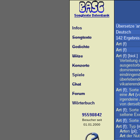
Übersetze 'art
Infos
Deutsch
Songtexte
142 Ergebni
Art
{f}
Gedichte
Art
{f}
Art
{f} [biol.]
Witze
Verteilung
ausgestor
Konzerte
dominieren
eindringen
Spiele
überlebend
vikarierend
Chat
Art
{f};
Sorte
Forum
eine
Art
(
v
irgendeine
Wörterbuch
von
dersel
Art
{f};
Sorte
seltene
Ex
Besucher seit
Art
{f};
Sorte
01.01.2000
Art
{f};
Typ
{
Art
en
{pl};
Art
der
Nut