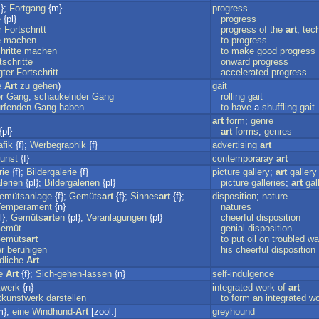
};
Fortgang
{m}
progress
e
{pl}
progress
r
Fortschritt
progress
of
the
art
;
tec
e
machen
to
progress
hritte
machen
to
make
good
progress
tschritte
onward
progress
gter
Fortschritt
accelerated
progress
e
Art
zu
gehen
)
gait
r
Gang
;
schaukelnder
Gang
rolling
gait
urfenden
Gang
haben
to
have
a
shuffling
gait
art
form
;
genre
{pl}
art
forms
;
genres
fik
{f};
Werbegraphik
{f}
advertising
art
unst
{f}
contemporaray
art
rie
{f};
Bildergalerie
{f}
picture
gallery
;
art
gallery
erien
{pl};
Bildergalerien
{pl}
picture
galleries
;
art
gal
emütsanlage
{f};
Gemüts
art
{f};
Sinnes
art
{f};
disposition
;
nature
Temperament
{n}
natures
l};
Gemüts
art
en
{pl};
Veranlagungen
{pl}
cheerful
disposition
emüt
genial
disposition
emüts
art
to
put
oil
on
troubled
wa
r
beruhigen
his
cheerful
disposition
dliche
Art
e
Art
{f};
Sich-gehen-lassen
{n}
self-indulgence
werk
{n}
integrated
work
of
art
kunstwerk
darstellen
to
form
an
integrated
wo
m};
eine
Windhund-
Art
[zool.]
greyhound