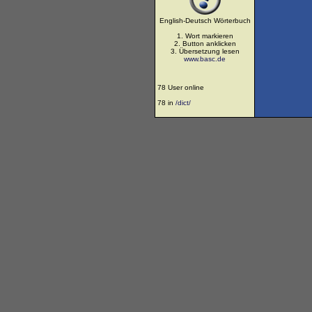
English-Deutsch Wörterbuch
1. Wort markieren
2. Button anklicken
3. Übersetzung lesen
www.basc.de
78 User online
78 in
/dict/