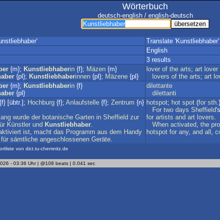
Wörterbuch
deutsch-english / english-deutsch
nstliebhaber'
Translate 'Kunstliebhaber'
English
3 results
ber
{m};
Kunstliebhaber
in
{f};
Mäzen
{m}
lover
of
the
arts
;
art
lover
haber
{pl};
Kunstliebhaber
innen
{pl};
Mäzene
{pl}
lovers
of
the
arts
;
art
lo
ber
{m};
Kunstliebhaber
in
{f}
dilettante
haber
{pl}
dilettanti
{f} [übtr.];
Hochburg
{f};
Anlaufstelle
{f};
Zentrum
{n}
hotspot
;
hot
spot
(
for
sth
.
For
two
days
Sheffield
'
lang
wurde
der
botanische
Garten
in
Sheffield
zur
for
artists
and
art
lovers
.
ür
Künstler
und
Kunstliebhaber
.
When
activated
,
the
pr
aktiviert
ist
,
macht
das
Programm
aus
dem
Handy
hotspot
for
any
,
and
all
,
c
für
sämtliche
angeschlossenen
Geräte
.
ortliste von dict.tu-chemnitz.de
2026 - 03:36 Uhr | @108 beats | 0.041 sec