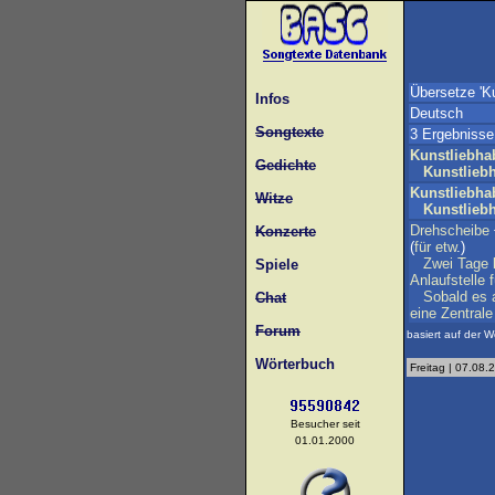
Übersetze 'Ku
Infos
Deutsch
Songtexte
3 Ergebnisse
Kunstliebha
Gedichte
Kunstlieb
Kunstliebha
Witze
Kunstlieb
Drehscheibe
Konzerte
(
für
etw
.)
Zwei
Tage
Spiele
Anlaufstelle
f
Sobald
es
Chat
eine
Zentrale
Forum
basiert auf der W
Wörterbuch
Freitag | 07.08.
Besucher seit
01.01.2000