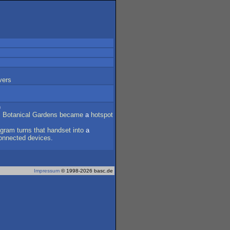
vers
)
s
Botanical
Gardens
became
a
hotspot
ogram
turns
that
handset
into
a
onnected
devices
.
Impressum
© 1998-2026 basc.de