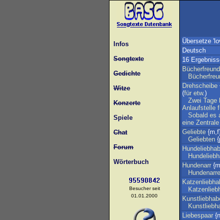
Übersetze 'lo
Infos
Deutsch
Songtexte
16 Ergebniss
Bücherfreund
Gedichte
Bücherfreu
Drehscheibe
Witze
(
für
etw
.)
Zwei
Tage
Konzerte
Anlaufstelle
f
Sobald
es
Spiele
eine
Zentrale
Geliebte
{m,f
Chat
Geliebten
{
Forum
Hundeliebhab
Hundeliebh
Wörterbuch
Hundenarr
{m
Hundenarr
Katzenliebha
Besucher seit
Katzenlieb
01.01.2000
Kunstliebhab
Kunstliebh
Liebespaar
{n