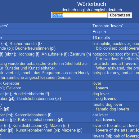
Wörterbuch
deutsch-english / english-deutsch
vers'
Translate 'lovers'
English
e
16 results
{m};
Bücherfreundin
{f}
bibliophile
;
booklover
;
boo
nde
{pl};
Bücherfreundinnen
{pl}
bibliophiles
;
book
lovers
{f} [übtr.];
Hochburg
{f};
Anlaufstelle
{f};
Zentrum
{n}
hotspot
;
hot
spot
(
for
sth
.
For
two
days
Sheffield
'
lang
wurde
der
botanische
Garten
in
Sheffield
zur
for
artists
and
art
lovers
.
ür
Künstler
und
Kunstliebhaber
.
When
activated
,
the
pr
aktiviert
ist
,
macht
das
Programm
aus
dem
Handy
hotspot
for
any
,
and
all
,
c
für
sämtliche
angeschlossenen
Geräte
.
};
Geliebter
lover
pl};
Geliebte
lovers
er
{m};
Hundeliebhaberin
{f}
dog
lover
aber
{pl};
Hundeliebhaberinnen
{pl}
dog
lovers
}
fanatic
dog
lover
en
{pl}
fanatic
dog
lovers
ber
{m};
Katzenliebhaberin
{f}
cat
lover
haber
{pl};
Katzenliebhaberinnen
{pl}
cat
lovers
er
{m};
Kunstliebhaberin
{f};
Mäzen
{m}
lover
of
the
arts
;
art
lover
aber
{pl};
Kunstliebhaberinnen
{pl};
Mäzene
{pl}
lovers
of
the
arts
;
art
l
}
lovers
{pl};
pair
of
lovers