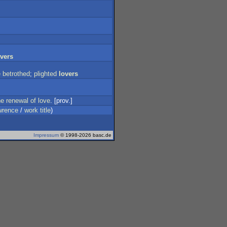
overs
e
betrothed
;
plighted
lovers
he
renewal
of
love
. [prov.]
wrence
/
work
title
)
Impressum
© 1998-2026 basc.de