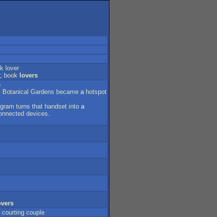
k
lover
;
book
lovers
)
s
Botanical
Gardens
became
a
hotspot
ogram
turns
that
handset
into
a
onnected
devices
.
overs
;
courting
couple