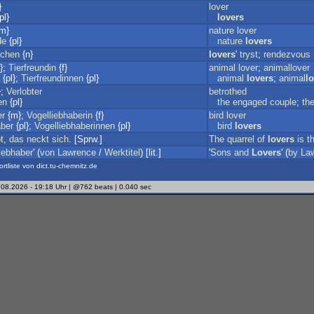
}
lover
pl}
lovers
m}
nature
lover
de
{pl}
nature
lovers
dchen
{n}
lovers
'
tryst
;
rendezvous
};
Tierfreundin
{f}
animal
lover
;
animallover
{pl};
Tierfreundinnen
{pl}
animal
lovers
;
animal
l
};
Verlobter
betrothed
en
{pl}
the
engaged
couple
;
th
er
{m};
Vogelliebhaberin
{f}
bird
lover
aber
{pl};
Vogelliebhaberinnen
{pl}
bird
lovers
bt
,
das
neckt
sich
. [Sprw.]
The
quarrel
of
lovers
is
t
iebhaber
' (
von
Lawrence
/
Werktitel
) [lit.]
'
Sons
and
Lovers
' (
by
La
ortliste von dict.tu-chemnitz.de
.08.2026 - 19:18 Uhr | @762 beats | 0.040 sec