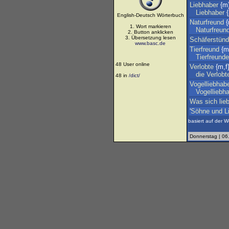
Liebhaber
{m
Liebhaber
{
English-Deutsch Wörterbuch
Naturfreund
{
1. Wort markieren
Naturfreun
2. Button anklicken
3. Übersetzung lesen
Schäferstün
www.basc.de
Tierfreund
{m
Tierfreunde
48 User online
Verlobte
{m,f
die
Verlobt
48 in
/dict/
Vogelliebhab
Vogelliebh
Was
sich
lie
'
Söhne
und
L
basiert auf der W
Donnerstag | 06