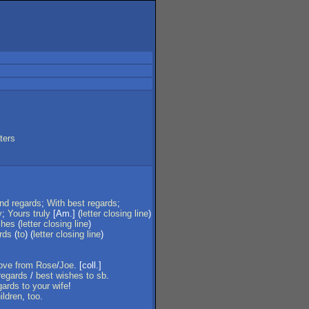
ters
ind
regards
;
With
best
regards
;
y
;
Yours
truly
[Am.] (
letter
closing
line
)
shes
(
letter
closing
line
)
rds
(
to
) (
letter
closing
line
)
ove
from
Rose
/
Joe
. [coll.]
regards
/
best
wishes
to
sb
.
gards
to
your
wife
!
ildren
,
too
.