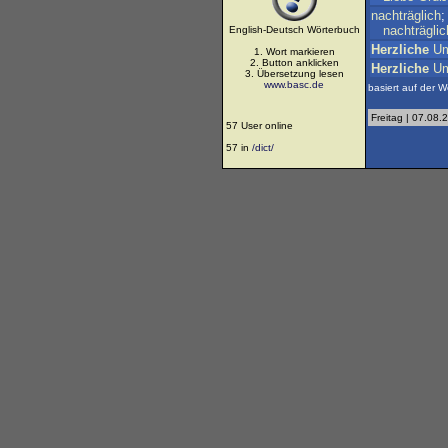
nachträglich
nachträglic
English-Deutsch Wörterbuch
Herzliche
U
1. Wort markieren
2. Button anklicken
Herzliche
U
3. Übersetzung lesen
www.basc.de
basiert auf der W
Freitag | 07.08.
57 User online
57 in
/dict/