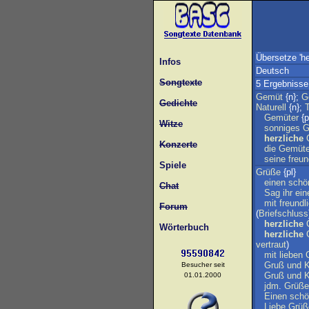
Übersetze 'he
Infos
Deutsch
Songtexte
5 Ergebnisse
Gemüt
{n};
G
Gedichte
Naturell
{n};
Gemüter
{p
Witze
sonniges
G
herzliche
Konzerte
die
Gemüte
seine
freun
Spiele
Grüße
{pl}
einen
schö
Chat
Sag
ihr
ein
mit
freundl
Forum
(
Briefschluss
herzliche
Wörterbuch
herzliche
vertraut
)
mit
lieben
Gruß
und
Besucher seit
Gruß
und
01.01.2000
jdm
.
Grüße
Einen
schö
Liebe
Grüß