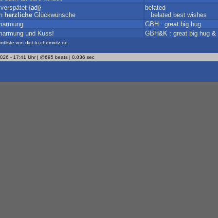
;
verspätet
{adj}
belated
h
herzliche
Glückwünsche
belated
best
wishes
marmung
GBH
:
great
big
hug
marmung
und
Kuss
!
GBH
&K :
great
big
hug
&
ortliste von dict.tu-chemnitz.de
2026 - 17:41 Uhr | @695 beats | 0.036 sec