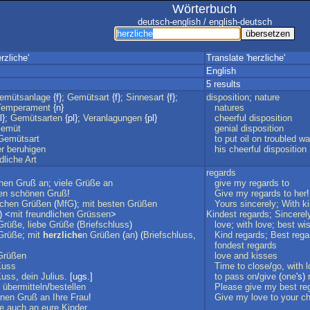
Wörterbuch
deutsch-english / english-deutsch
rzliche'
Translate 'herzliche'
English
5 results
emütsanlage
{f};
Gemütsart
{f};
Sinnesart
{f};
disposition
;
nature
Temperament
{n}
natures
l};
Gemütsarten
{pl};
Veranlagungen
{pl}
cheerful
disposition
emüt
genial
disposition
Gemütsart
to
put
oil
on
troubled
wa
r
beruhigen
his
cheerful
disposition
dliche
Art
regards
nen
Gruß
an
;
viele
Grüße
an
give
my
regards
to
en
schönen
Gruß
!
Give
my
regards
to
her
!
ichen
Grüßen
(
MfG
);
mit
besten
Grüßen
Yours
sincerely
;
With
k
) <
mit
freundlichen
Grüssen
>
Kindest
regards
;
Sincerel
Grüße
,
liebe
Grüße
(
Briefschluss
)
love
;
with
love
;
best
wi
Grüße
;
mit
herzliche
n
Grüßen
(
an
) (
Briefschluss
,
Kind
regards
;
Best
rega
fondest
regards
Grüßen
love
and
kisses
Kuss
Time
to
close
/
go
,
with
l
Kuss
,
dein
Julius
. [ugs.]
to
pass
on
/
give
(
one
's)
übermitteln
/
bestellen
Please
give
my
best
re
nen
Gruß
an
Ihre
Frau
!
Give
my
love
to
your
ch
e
auch
an
eure
Kinder
.