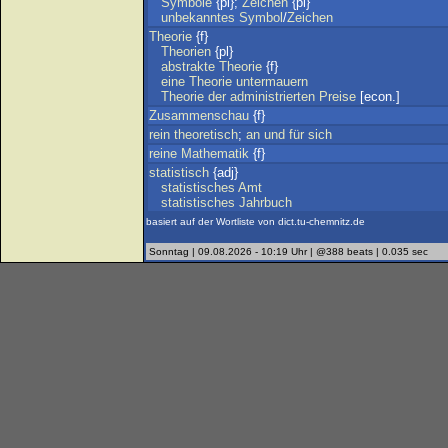
Symbole
{pl};
Zeichen
{pl}
unbekanntes
Symbol
/
Zeichen
Theorie
{f}
Theorien
{pl}
abstrakte
Theorie
{f}
eine
Theorie
untermauern
Theorie
der
administrierten
Preise
[econ.]
Zusammenschau
{f}
rein
theoretisch
;
an
und
für
sich
reine
Mathematik
{f}
statistisch
{adj}
statistisches
Amt
statistisches
Jahrbuch
basiert auf der Wortliste von dict.tu-chemnitz.de
Sonntag | 09.08.2026 - 10:19 Uhr | @388 beats | 0.035 sec