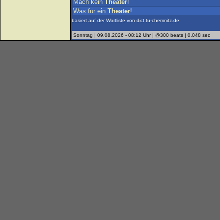
Mach
kein
Theater
!
Was
für
ein
Theater
!
basiert auf der Wortliste von dict.tu-chemnitz.de
Sonntag | 09.08.2026 - 08:12 Uhr | @300 beats | 0.048 sec