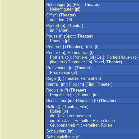
Nebenfigur
{n} (
Film
;
Theater
)
Nebenfiguren
{pl}
Off
{n} (
Theater
)
aus
dem
Off
Parkett
{n} (
Theater
)
im
Parkett
Pause
{f} (
Sport
;
Theater
)
Pausen
{pl}
Person
{f} (
Theater
);
Rolle
{f}
Portier
{m};
Portiersfrau
{f}
Portiers
{pl};
Portiere
{pl} [Ös.];
Portiersfrauen
{pl}
(
livrierter
)
Türportier
{m} (
Hotel
,
Theater
)
Proszenium
{n} (
Theater
)
Proszenien
{pl}
Regie
{f} (
Theater
;
Fernsehen
)
Reinfall
{m};
Flop
{m} (
Film
,
Theater
)
Requisite
{f} (
Theater
)
Requisiten
{pl};
Fundus
{m}
Requisiteur
{m};
Requisite
{f} (
Theater
)
Rolle
{f} (
Theater
;
Film
)
Rollen
{pl}
die
Rollen
vertauschen
ein
Stück
mit
verteilten
Rollen
lesen
Gruppenarbeit
mit
verteilten
Rollen
Schauplatz
{m}
Schauspielhaus
{n}