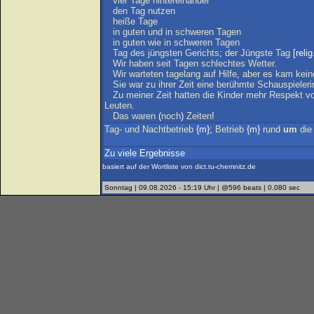
vier
Tage
hintereinander
den
Tag
nutzen
heiße
Tage
in
guten
und
in
schweren
Tagen
in
guten
wie
in
schweren
Tagen
Tag
des
jüngsten
Gerichts
;
der
Jüngste
Tag
[relig
Wir
haben
seit
Tagen
schlechtes
Wetter
.
Wir
warteten
tagelang
auf
Hilfe
,
aber
es
kam
kein
Sie
war
zu
ihrer
Zeit
eine
berühmte
Schauspieleri
Zu
meiner
Zeit
hatten
die
Kinder
mehr
Respekt
vo
Leuten
.
Das
waren
(
noch
)
Zeiten
!
Tag-
und
Nachtbetrieb
{m};
Betrieb
{m}
rund
um
die
Zu viele Ergebnisse
basiert auf der Wortliste von dict.tu-chemnitz.de
Sonntag | 09.08.2026 - 15:19 Uhr | @596 beats | 0.080 sec