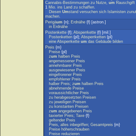
Cannabis-Bestimmungen
zu
Nutze
,
um
Rauschgift
1
Mio
.
ins
Land
zu
schaffen
.
Diesen
Um
stand
versuchen
sich
Islamisten
zunu
machen
.
Perigä
um
{n};
Erdnähe
{f} [astron.]
in
Erdnähe
Postenkette
{f};
Absperrkette
{f} [mil.]
Postenketten
{pl};
Absperrketten
{pl}
eine
Absperrkette
um
das
Gebäude
bilden
Preis
{m}
Preise
{pl}
z
um
halben
Preis
angemessener
Preis
annehmbarer
Preis
ausgewiesener
Preis
eingefrorener
Preis
empfohlener
Preis
halber
Preis
;
z
um
halben
Preis
abnehmende
Preise
voraussichtlicher
Preis
zu
herabgesetzten
Preisen
zu
jeweiligen
Preisen
zu
konstanten
Preisen
z
um
angegebenen
Preis
taxierter
Preis
;
Taxe
{f}
geltender
Preis
Preis
,
alles
inbegriffen
;
Gesamtpreis
{m}
Preise
höherschrauben
Preise
reduzieren