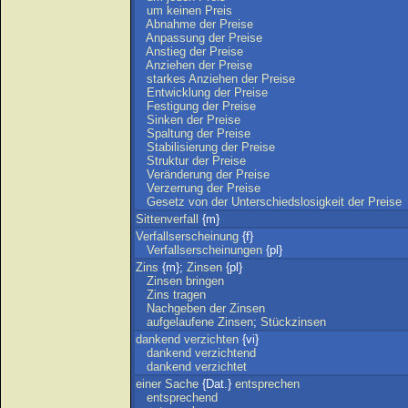
um
keinen
Preis
Abnahme
der
Preise
Anpassung
der
Preise
Anstieg
der
Preise
Anziehen
der
Preise
starkes
Anziehen
der
Preise
Entwicklung
der
Preise
Festigung
der
Preise
Sinken
der
Preise
Spaltung
der
Preise
Stabilisierung
der
Preise
Struktur
der
Preise
Veränderung
der
Preise
Verzerrung
der
Preise
Gesetz
von
der
Unterschiedslosigkeit
der
Preise
Sittenverfall
{m}
Verfallserscheinung
{f}
Verfallserscheinungen
{pl}
Zins
{m};
Zinsen
{pl}
Zinsen
bringen
Zins
tragen
Nachgeben
der
Zinsen
aufgelaufene
Zinsen
;
Stückzinsen
dankend
verzichten
{vi}
dankend
verzichtend
dankend
verzichtet
einer
Sache
{Dat.}
entsprechen
entsprechend