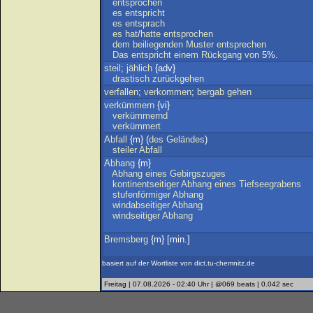
entsprochen
es
entspricht
es
entsprach
es
hat
/
hatte
entsprochen
dem
beiliegenden
Muster
entsprechen
Das
entspricht
einem
Rückgang
von
5%.
steil
;
jählich
{adv}
drastisch
zurückgehen
verfallen
;
verkommen
;
bergab
gehen
verkümmern
{vi}
verkümmernd
verkümmert
Abfall
{m} (
des
Geländes
)
steiler
Abfall
Abhang
{m}
Abhang
eines
Gebirgszuges
kontinentseitiger
Abhang
eines
Tiefseegrabens
stufenförmiger
Abhang
windabseitiger
Abhang
windseitiger
Abhang
Bremsberg
{m} [min.]
basiert auf der Wortliste von dict.tu-chemnitz.de
Freitag | 07.08.2026 - 02:40 Uhr | @069 beats | 0.042 sec