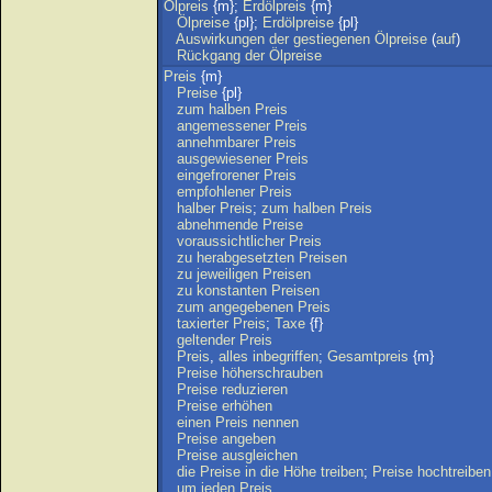
Ölpreis
{m};
Erdölpreis
{m}
Ölpreise
{pl};
Erdölpreise
{pl}
Auswirkungen
der
gestiegenen
Ölpreise
(
auf
)
Rückgang
der
Ölpreise
Preis
{m}
Preise
{pl}
zum
halben
Preis
angemessener
Preis
annehmbarer
Preis
ausgewiesener
Preis
eingefrorener
Preis
empfohlener
Preis
halber
Preis
;
zum
halben
Preis
abnehmende
Preise
voraussichtlicher
Preis
zu
herabgesetzten
Preisen
zu
jeweiligen
Preisen
zu
konstanten
Preisen
zum
angegebenen
Preis
taxierter
Preis
;
Taxe
{f}
geltender
Preis
Preis
,
alles
inbegriffen
;
Gesamtpreis
{m}
Preise
höherschrauben
Preise
reduzieren
Preise
erhöhen
einen
Preis
nennen
Preise
angeben
Preise
ausgleichen
die
Preise
in
die
Höhe
treiben
;
Preise
hochtreiben
um
jeden
Preis