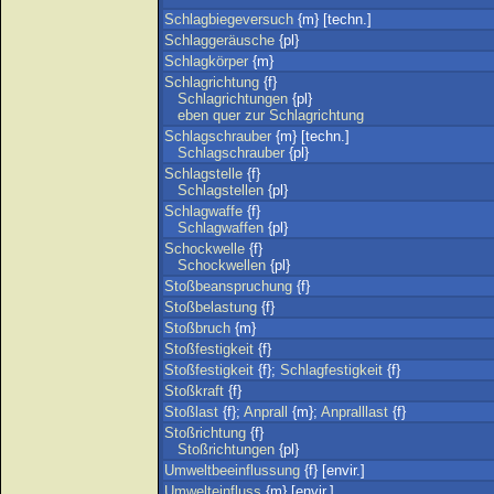
Schlagbiegeversuch
{m} [techn.]
Schlaggeräusche
{pl}
Schlagkörper
{m}
Schlagrichtung
{f}
Schlagrichtungen
{pl}
eben
quer
zur
Schlagrichtung
Schlagschrauber
{m} [techn.]
Schlagschrauber
{pl}
Schlagstelle
{f}
Schlagstellen
{pl}
Schlagwaffe
{f}
Schlagwaffen
{pl}
Schockwelle
{f}
Schockwellen
{pl}
Stoßbeanspruchung
{f}
Stoßbelastung
{f}
Stoßbruch
{m}
Stoßfestigkeit
{f}
Stoßfestigkeit
{f};
Schlagfestigkeit
{f}
Stoßkraft
{f}
Stoßlast
{f};
Anprall
{m};
Anpralllast
{f}
Stoßrichtung
{f}
Stoßrichtungen
{pl}
Umweltbeeinflussung
{f} [envir.]
Umwelteinfluss
{m} [envir.]