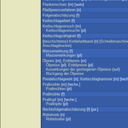
Flankenschutz
{m} [auto]
Fließpressverfahren
{n}
Folgenabschätzung
{f}
Kerbschlagarbeit
{f}
Kerbschlagversuch
{m}
Kerbschlagversuche
{pl}
Kerbschlagzähigkeit
{f}
(
beschichtetes
)
Kohlefarbband
{n} (
Schreibmaschin
Anschlagdrucker
)
Massenwirkung
{f}
Massenwirkungen
{pl}
Ölpreis
{m};
Erdölpreis
{m}
Ölpreise
{pl};
Erdölpreise
{pl}
Auswirkungen
der
gestiegenen
Ölpreise
(
auf
)
Rückgang
der
Ölpreise
Pendelschlagwerk
{n};
Kerbschlaghammer
{m} [tech
Prallmühle
{m} [techn.]
Prallmühlen
{pl}
Prallmühle
{f}
Pralltopf
{m} [techn.]
Pralltöpfe
{pl}
Rechtsfolgenabschätzung
{f} [jur.]
Rüttelsieb
{n}
Rüttelsiebe
{pl}