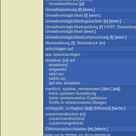
Umwelteinflüsse
{pl}
Umwelteinwirkung
{f} [envir.]
Umweltverträglichkeit
{f} [envir.]
Umweltverträglichkeitsgutachten
{n} [envir.]
Umweltverträglichkeitsprüfung
{f} /
UVP
/;
Beurteilun
Umweltverträglichkeit
[envir.]
Umweltverträglichkeitsuntersuchung
{f} [envir.]
Werbewirkung
{f};
Werbedruck
{m}
aufschlagen
auf
etw
.
beeinträchtigen
einwirken
{vi}
auf
einwirkend
eingewirkt
wirkt
ein
wirkte
ein
auf
etw
.
einwirken
merklich
;
spürbar
;
nennenswert
[übtr.] {adj}
keine
spürbare
Auswirkung
keine
nennenswerten
Ergebnisse
Stoffe
in
nennenswerten
Mengen
schlagzäh
;
schlagfest
{adj} (
MAterial
) [techn.]
zusammendrücken
{vt}
zusammendrückend
zusammengedrückt
Elektroimpulsschrauber
{m} [electr.]
basiert auf der Wortliste von dict.tu-chemnitz.de