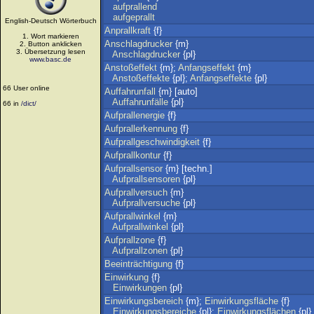
aufprallend
aufgeprallt
English-Deutsch Wörterbuch
Anprallkraft
{f}
1. Wort markieren
Anschlagdrucker
{m}
2. Button anklicken
3. Übersetzung lesen
Anschlagdrucker
{pl}
www.basc.de
Anstoßeffekt
{m};
Anfangseffekt
{m}
Anstoßeffekte
{pl};
Anfangseffekte
{pl}
66 User online
Auffahrunfall
{m} [auto]
Auffahrunfälle
{pl}
66 in
/dict/
Aufprallenergie
{f}
Aufprallerkennung
{f}
Aufprallgeschwindigkeit
{f}
Aufprallkontur
{f}
Aufprallsensor
{m} [techn.]
Aufprallsensoren
{pl}
Aufprallversuch
{m}
Aufprallversuche
{pl}
Aufprallwinkel
{m}
Aufprallwinkel
{pl}
Aufprallzone
{f}
Aufprallzonen
{pl}
Beeinträchtigung
{f}
Einwirkung
{f}
Einwirkungen
{pl}
Einwirkungsbereich
{m};
Einwirkungsfläche
{f}
Einwirkungsbereiche
{pl};
Einwirkungsflächen
{pl}