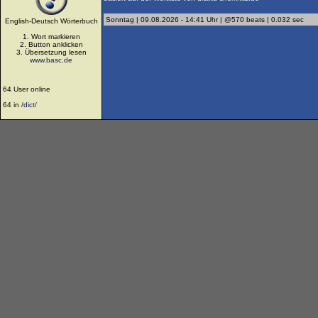
Sonntag | 09.08.2026 - 14:41 Uhr | @570 beats | 0.032 sec
English-Deutsch Wörterbuch
1. Wort markieren
2. Button anklicken
3. Übersetzung lesen
www.basc.de
64 User online
64 in
/dict/