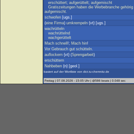
erschüttert
;
aufgerüttelt
;
aufgemischt
Gratiszeitungen
haben
die
Werbebranche
gehörig
aufgemischt
.
schwofen
[ugs.]
(
eine
Firma
)
umkrempeln
{vt} [ugs.]
wachrütteln
wachrüttelnd
wachgerüttelt
Mach
schnell
!;
Mach
hin
!
Vor
Gebrauch
gut
schütteln
.
auflockern
{vt} (
Sprengarbeit
)
erschüttern
Nahbeben
{n} [geol.]
basiert auf der Wortliste von dict.tu-chemnitz.de
Freitag | 07.08.2026 - 15:05 Uhr | @586 beats | 0.048 sec