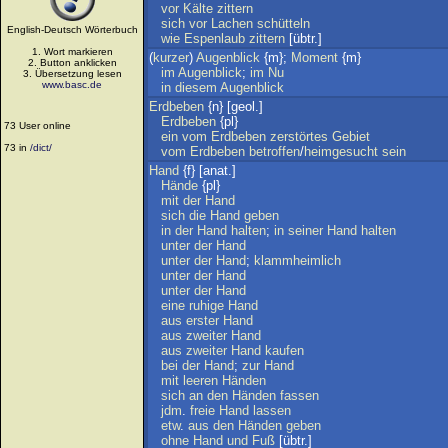
vor
Kälte
zittern
sich
vor
Lachen
schütteln
English-Deutsch Wörterbuch
wie
Espenlaub
zittern
[übtr.]
1. Wort markieren
(
kurzer
)
Augenblick
{m};
Moment
{m}
2. Button anklicken
im
Augenblick
;
im
Nu
3. Übersetzung lesen
www.basc.de
in
diesem
Augenblick
Erdbeben
{n} [geol.]
Erdbeben
{pl}
73 User online
ein
vom
Erdbeben
zerstörtes
Gebiet
73 in
/dict/
vom
Erdbeben
betroffen
/
heimgesucht
sein
Hand
{f} [anat.]
Hände
{pl}
mit
der
Hand
sich
die
Hand
geben
in
der
Hand
halten
;
in
seiner
Hand
halten
unter
der
Hand
unter
der
Hand
;
klammheimlich
unter
der
Hand
unter
der
Hand
eine
ruhige
Hand
aus
erster
Hand
aus
zweiter
Hand
aus
zweiter
Hand
kaufen
bei
der
Hand
;
zur
Hand
mit
leeren
Händen
sich
an
den
Händen
fassen
jdm
.
freie
Hand
lassen
etw
.
aus
den
Händen
geben
ohne
Hand
und
Fuß
[übtr.]