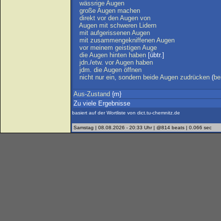
wässrige
Augen
große
Augen
machen
direkt
vor
den
Augen
von
Augen
mit
schweren
Lidern
mit
aufgerissenen
Augen
mit
zusammengekniffenen
Augen
vor
meinem
geistigen
Auge
die
Augen
hinten
haben
[übtr.]
jdn
./
etw
.
vor
Augen
haben
jdm
.
die
Augen
öffnen
nicht
nur
ein
,
sondern
beide
Augen
zudrücken
(
be
Aus-Zustand
{m}
Zu viele Ergebnisse
basiert auf der Wortliste von dict.tu-chemnitz.de
Samstag | 08.08.2026 - 20:33 Uhr | @814 beats | 0.066 sec