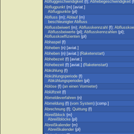
Abfluggeschwindigkeit
{f};
Abhebegeschwindigkeit
{f
Abflugpunkt
{m} [aviat.]
Abflugpunkte
{pl}
Abfluss
{m};
Ablauf
{m}
beschleunigter
Abfluss
Abflussbeiwert
{m};
Abflusskennzahl
{f};
Abflusskoef
Abflussbeiwerte
{pl};
Abflusskennzahlen
{pl};
Abflusskoeffizienten
{pl}
Abhaspel
{f}
Abheben
{n} [aviat.]
Abheben
{n} [aviat.] (
Raketenstart
)
Abhebezeit
{f} [aviat.]
Abhebezeit
{f} [aviat.] (
Raketenstart
)
Abkühlung
{f}
Abkühlungsperiode
{f}
Abkühlungsperioden
{pl}
Ablöse
{f} (
an
einen
Vormieter
)
Ablüftzeit
{f}
Abmeldeverfahren
{n}
Abmeldung
{f} (
vom
System
) [comp.]
Abrechnung
{f};
Quittung
{f}
Abreißblock
{m}
Abreißblöcke
{pl}
Abreißkalender
{m}
Abreißkalender
{pl}