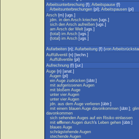
Arbeitsunterbrechung
{f};
Arbeitspause
{f}
Arbeitsunterbrechungen
{pl};
Arbeitspausen
{pl}
Arsch
{m} [ugs.]
jdm
.
in
den
Arsch
kriechen
[ugs.]
sich
den
Arsch
aufreißen
[ugs.]
am
Arsch
der
Welt
[ugs.]
(
total
)
im
Arsch
[ugs.]
(
total
)
im
Arsch
[ugs.]
Aufarbeiten
{n};
Aufarbeitung
{f} (
von
Arbeitsrücksta
Auffüllventil
{n} [techn.]
Auffüllventile
{pl}
Aufrechnung
{f} [jur.]
Auge
{n} [anat.]
Augen
{pl}
ein
Auge
zudrücken
[übtr.]
mit
aufgerissenen
Augen
mit
bloßem
Auge
unter
vier
Augen
unter
vier
Augen
jdn
.
aus
dem
Auge
verlieren
[übtr.]
mit
einem
blauen
Auge
davonkommen
[übtr.];
gli
davonkommen
sich
sehenden
Auges
auf
ein
Risiko
einlassen
mit
off
enen
Augen
durch
's
Leben
gehen
[übtr.]
blaues
Auge
schrägstehende
Augen
stechende
Augen