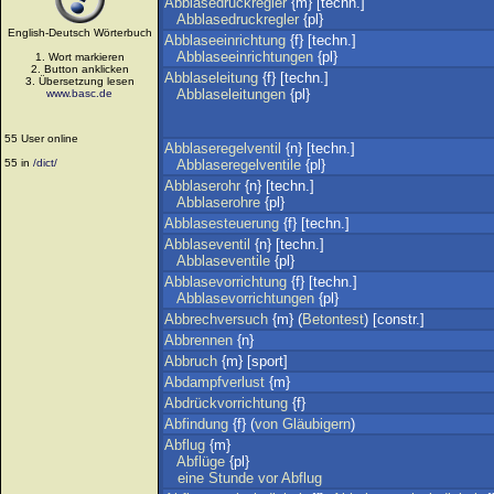
Abblasedruckregler
{m} [techn.]
Abblasedruckregler
{pl}
English-Deutsch Wörterbuch
Abblaseeinrichtung
{f} [techn.]
Abblaseeinrichtungen
{pl}
1. Wort markieren
2. Button anklicken
Abblaseleitung
{f} [techn.]
3. Übersetzung lesen
Abblaseleitungen
{pl}
www.basc.de
55 User online
Abblaseregelventil
{n} [techn.]
55 in
/dict/
Abblaseregelventile
{pl}
Abblaserohr
{n} [techn.]
Abblaserohre
{pl}
Abblasesteuerung
{f} [techn.]
Abblaseventil
{n} [techn.]
Abblaseventile
{pl}
Abblasevorrichtung
{f} [techn.]
Abblasevorrichtungen
{pl}
Abbrechversuch
{m} (
Betontest
) [constr.]
Abbrennen
{n}
Abbruch
{m} [sport]
Abdampfverlust
{m}
Abdrückvorrichtung
{f}
Abfindung
{f} (
von
Gläubigern
)
Abflug
{m}
Abflüge
{pl}
eine
Stunde
vor
Abflug