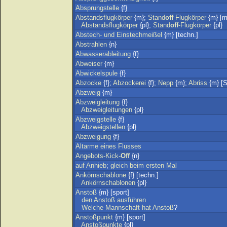
Absprungstelle
{f}
Abstandsflugkörper
{m};
Stand
off
-Flugkörper
{m} [mi
Abstandsflugkörper
{pl};
Stand
off
-Flugkörper
{pl}
Abstech-
und
Einstechmeißel
{m} [techn.]
Abstrahlen
{n}
Abwasserableitung
{f}
Abweiser
{m}
Abwickelspule
{f}
Abzocke
{f};
Abzockerei
{f};
Nepp
{m};
Abriss
{m} [S
Abzweig
{m}
Abzweigleitung
{f}
Abzweigleitungen
{pl}
Abzweigstelle
{f}
Abzweigstellen
{pl}
Abzweigung
{f}
Altarme
eines
Flusses
Angebots-Kick-
Off
{n}
auf
Anhieb
;
gleich
beim
ersten
Mal
Ankörnschablone
{f} [techn.]
Ankörnschablonen
{pl}
Anstoß
{m} [sport]
den
Anstoß
ausführen
Welche
Mannschaft
hat
Anstoß
?
Anstoßpunkt
{m} [sport]
Anstoßpunkte
{pl}