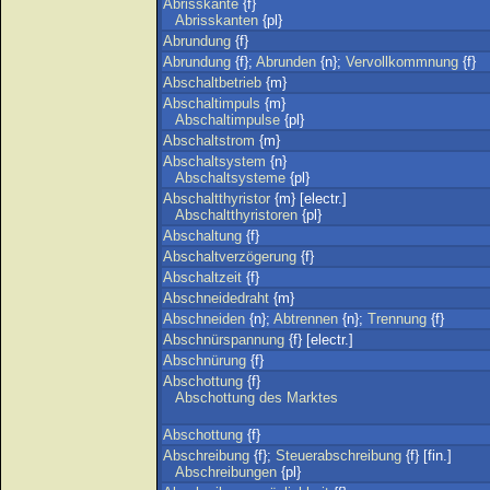
Abrisskante
{f}
Abrisskanten
{pl}
Abrundung
{f}
Abrundung
{f};
Abrunden
{n};
Vervollkommnung
{f}
Abschaltbetrieb
{m}
Abschaltimpuls
{m}
Abschaltimpulse
{pl}
Abschaltstrom
{m}
Abschaltsystem
{n}
Abschaltsysteme
{pl}
Abschaltthyristor
{m} [electr.]
Abschaltthyristoren
{pl}
Abschaltung
{f}
Abschaltverzögerung
{f}
Abschaltzeit
{f}
Abschneidedraht
{m}
Abschneiden
{n};
Abtrennen
{n};
Trennung
{f}
Abschnürspannung
{f} [electr.]
Abschnürung
{f}
Abschottung
{f}
Abschottung
des
Marktes
Abschottung
{f}
Abschreibung
{f};
Steuerabschreibung
{f} [fin.]
Abschreibungen
{pl}