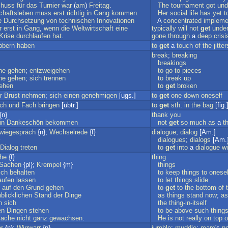
chuss
für
das
Turnier
war
(
am
)
Freitag
.
The
tournament
got
und
chaftsleben
muss
erst
richtig
in
Gang
kommen
.
Her
social
life
has
yet
t
e
Durchsetzung
von
technischen
Innovationen
A
concentrated
impleme
r
erst
in
Gang
,
wenn
die
Weltwirtschaft
eine
typically
will
not
get
unde
Krise
durchlaufen
hat
.
gone
through
a
deep
crisi
bbern
haben
to
get
a
touch
of
the
jitter
break
;
breaking
breakings
he
gehen
;
entzweigehen
to
go
to
pieces
he
gehen
;
sich
trennen
to
break
up
ehen
to
get
broken
r
Brust
nehmen
;
sich
einen
genehmigen
[ugs.]
to
get
one
down
oneself
ch
und
Fach
bringen
[übtr.]
to
get
sth
.
in
the
bag
[fig.
{n}
thank
you
in
Dankeschön
bekommen
not
get
so
much
as
a
t
wiegespräch
{n};
Wechselrede
{f}
dialogue
;
dialog
[Am.]
dialogues
;
dialogs
[Am.
Dialog
treten
to
get
into
a
dialogue
wi
he
{f}
thing
Sachen
{pl};
Krempel
{m}
things
ich
behalten
to
keep
things
to
onesel
aufen
lassen
to
let
things
slide
auf
den
Grund
gehen
to
get
to
the
bottom
of
blicklichen
Stand
der
Dinge
as
things
stand
now
;
as
n
sich
the
thing-in-itself
en
Dingen
stehen
to
be
above
such
thing
ache
nicht
ganz
gewachsen
.
He
is
not
really
on
top
o
r
{n};
Wirrwarr
{n}
jumble
;
muddle
;
mare
's
n