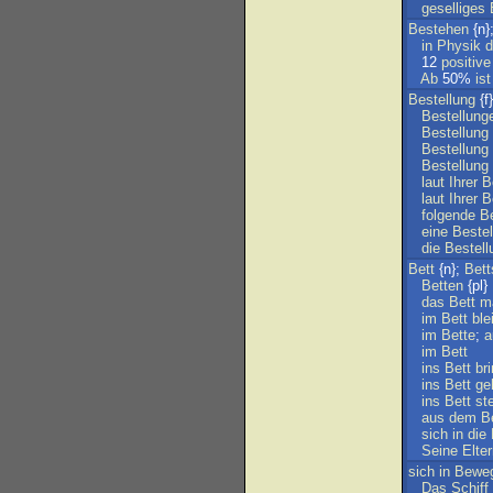
geselliges
Bestehen
{n}
in
Physik
12
positive
Ab
50%
ist
Bestellung
{f}
Bestellung
Bestellung
Bestellung
Bestellung
laut
Ihrer
B
laut
Ihrer
B
folgende
B
eine
Bestel
die
Bestell
Bett
{n};
Bett
Betten
{pl}
das
Bett
m
im
Bett
ble
im
Bette
;
a
im
Bett
ins
Bett
br
ins
Bett
ge
ins
Bett
st
aus
dem
B
sich
in
die
Seine
Elte
sich
in
Bewe
Das
Schiff