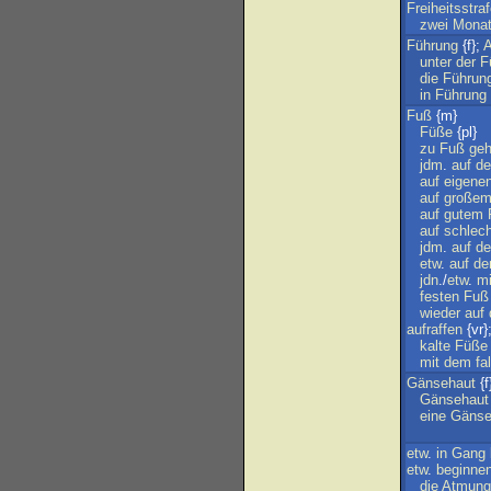
Freiheitsstra
zwei
Mona
Führung
{f};
A
unter
der
F
die
Führun
in
Führung
Fuß
{m}
Füße
{pl}
zu
Fuß
ge
jdm
.
auf
de
auf
eigene
auf
große
auf
gutem
auf
schlec
jdm
.
auf
d
etw
.
auf
d
jdn
./
etw
.
mi
festen
Fuß
wieder
auf
aufraffen
{vr}
kalte
Füße
mit
dem
fa
Gänsehaut
{f
Gänsehaut
eine
Gänse
etw
.
in
Gang
etw
.
beginne
die
Atmung