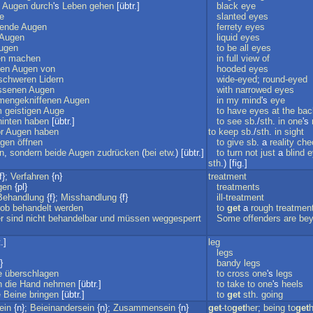
Augen
durch
's
Leben
gehen
[übtr.]
black
eye
e
slanted
eyes
hende
Augen
ferrety
eyes
Augen
liquid
eyes
ugen
to
be
all
eyes
en
machen
in
full
view
of
en
Augen
von
hooded
eyes
schweren
Lidern
wide-eyed
;
round-eyed
issenen
Augen
with
narrowed
eyes
engekniffenen
Augen
in
my
mind
's
eye
m
geistigen
Auge
to
have
eyes
at
the
bac
hinten
haben
[übtr.]
to
see
sb
./
sth
.
in
one
's
r
Augen
haben
to
keep
sb
./
sth
.
in
sight
gen
öffnen
to
give
sb
. a
reality
che
in
,
sondern
beide
Augen
zudrücken
(
bei
etw
.) [übtr.]
to
turn
not
just
a
blind
e
sth
.) [fig.]
f};
Verfahren
{n}
treatment
gen
{pl}
treatments
Behandlung
{f};
Misshandlung
{f}
ill-treatment
rob
behandelt
werden
to
get
a
rough
treatmen
r
sind
nicht
behandelbar
und
müssen
weggesperrt
Some
offenders
are
be
.]
leg
legs
}
bandy
legs
e
überschlagen
to
cross
one
's
legs
n
die
Hand
nehmen
[übtr.]
to
take
to
one
's
heels
e
Beine
bringen
[übtr.]
to
get
sth
.
going
ein
{n};
Beieinandersein
{n};
Zusammensein
{n}
get
-to
get
her
;
being
to
get
h