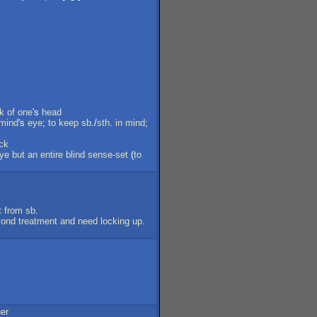
k
of
one
's
head
mind
's
eye
;
to
keep
sb
./
sth
.
in
mind
;
ck
ye
but
an
entire
blind
sense-set
(
to
t
from
sb
.
yond
treatment
and
need
locking
up
.
er