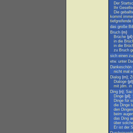
Der
Starts
Ihr
Gesells
Die
geballt
kommt
imme
tiefgreifende
das
große
Bi
Bruch
{m}
Brüche
{pl}
in
die
Brüc
in
die
Brüc
zu
Bruch
g
sich
einen
zu
etw
.
unter
Da
Dankeschön
nicht
mal
e
Dialog
{m};
Z
Dialoge
{pl}
mit
jdm
.
in
Ding
{n};
Sac
Dinge
{pl};
Dinge
für
s
die
Dinge
l
den
Dingen
beim
augen
das
Ding
a
über
solch
Er
ist
der
S
Durcheinande