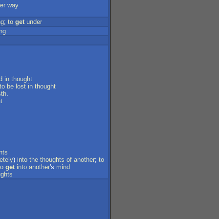
er
way
ng
;
to
get
under
ng
d
in
thought
to
be
lost
in
thought
sth
.
t
nts
etely
)
into
the
thoughts
of
another
;
to
to
get
into
another
's
mind
ughts