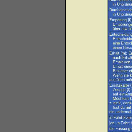
in
Unordnu
Durcheinande
in
Unordnu
Empörung
{f}
Empörung
über
etw
.
i
Entscheidun
Entscheid
eine
Entsc
einen
Besc
Erhalt
{m};
E
nach
Erhal
Erhalt
von
Erhalt
eine
Bezieher
e
Wenn
sie
k
ausfüllen
mö
Ersatzkarte
{
Zusage
{f}
auf
ein
Ang
Möchtest
zurück
,
dank
Isst
du
mit
ein
andermal
in
Fahrt
kom
jdn
.
in
Fahrt
die
Fassung