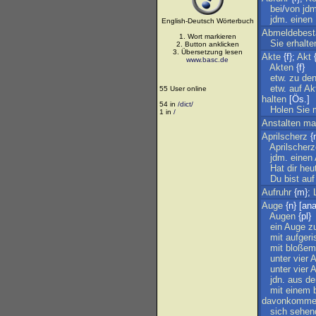
bei
/
von
jd
jdm
.
einen
English-Deutsch Wörterbuch
Abmeldebest
1. Wort markieren
Sie
erhalte
2. Button anklicken
3. Übersetzung lesen
Akte
{f};
Akt
{
www.basc.de
Akten
{f}
etw
.
zu
de
etw
.
auf
Ak
55 User online
halten
[Ös.]
54 in
/dict/
Holen
Sie
1 in
/
Anstalten
ma
Aprilscherz
{
Aprilscherz
jdm
.
einen
Hat
dir
heu
Du
bist
auf
Aufruhr
{m};
Auge
{n} [ana
Augen
{pl}
ein
Auge
z
mit
aufger
mit
bloßem
unter
vier
A
unter
vier
A
jdn
.
aus
d
mit
einem
davonkomm
sich
sehen