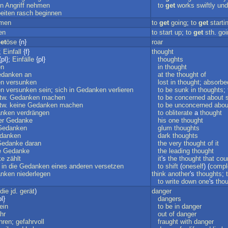
in
Angriff
nehmen
to
get
works
swiftly
und
eiten
rasch
beginnen
men
to
get
going
;
to
get
starti
en
to
start
up
;
to
get
sth
.
goi
et
öse
{n}
roar
;
Einfall
{f}
thought
pl};
Einfälle
{pl}
thoughts
en
in
thought
danken
an
at
the
thought
of
en
versunken
lost
in
thought
;
absorbe
en
versunken
sein
;
sich
in
Gedanken
verlieren
to
be
sunk
in
thoughts
;
tw
.
Gedanken
machen
to
be
concerned
about
tw
.
keine
Gedanken
machen
to
be
unconcerned
abou
nken
verdrängen
to
obliterate
a
thought
er
Gedanke
his
one
thought
Gedanken
glum
thoughts
danken
dark
thoughts
Gedanke
daran
the
very
thought
of
it
e
Gedanke
the
leading
thought
ke
zählt
it
's
the
thought
that
cou
)
in
die
Gedanken
eines
anderen
versetzen
to
shift
(
oneself
) (
compl
nken
niederlegen
think
another
's
thoughts
;
to
write
down
one
's
tho
die
jd
.
gerät
)
danger
l}
dangers
ein
to
be
in
danger
hr
out
of
danger
hren
;
gefahrvoll
fraught
with
danger