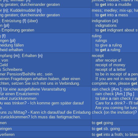
ng
geraten
;
durcheinander
geraten
to
get
into
a
muddle
r
{n};
Kuddelmuddel
{n}
mess
;
medley
;
mix-up
;
h
ng
geraten
;
durcheinander
geraten
to
get
into
a
mess
;
Entrüstung
{f} (
über
)
indignation
(
at
)
en
{pl}
indignations
n
Empörung
geraten
to
get
indignant
about
s
g
{f}
ruling
ungen
{pl}
rulings
heidung
fällen
to
give
a
ruling
heid
erhalten
to
get
a
ruling
mpfang
{m};
Erhalten
{n}
receipt
t
von
after
receipt
of
Geld
receipt
of
money
s
Schreibens
receipt
of
a
letter
iner
Pension
/
Beihilfe
etc
.
sein
to
be
in
receipt
of
a
pen
einen
Fragebogen
erhalten
haben
,
aber
einen
If
you
are
not
in
receipt
chten
,
setzen
Sie
sich
mit
uns
in
Verbindung
.
complete
one
,
please
get
f}
für
eine
ausgefallene
Veranstaltung
rain
check
[Am.];
rainche
für
einen
Ersatztermin
rain
check
[Am.] [fig.]
ebot
zurückkommen
to
take
a
rain
check
/
r
Du
was
trinken
? -
Ich
komme
gern
später
darauf
Care
for
a
drink
? - I'
ll
ta
e
.
Are
you
coming
for
lunc
uns
zu
Mittag
? -
Kann
ich
darauf
/
auf
die
Einladung
check
(
on
the
invitation
)?
zurückkommen
?
Ich
muss
das
fertigmachen
.
men
to
get
going
bringen
to
get
sb
.
going
verlieren
to
get
into
a
froth
;
to
blow