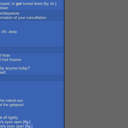
umped
;
to
get
turned
down
(
by
sb
.)
down
on
/
departure
irmation
of
your
cancellation
.
sth
.
away
l
hoax
l
fool
hoaxes
by
anyone
today
?
led
!
the
naked
eye
d
the
gatepost
t
off
lightly
e
's
eyes
open
[fig.]
ne
's
eyes
open
[fig.]