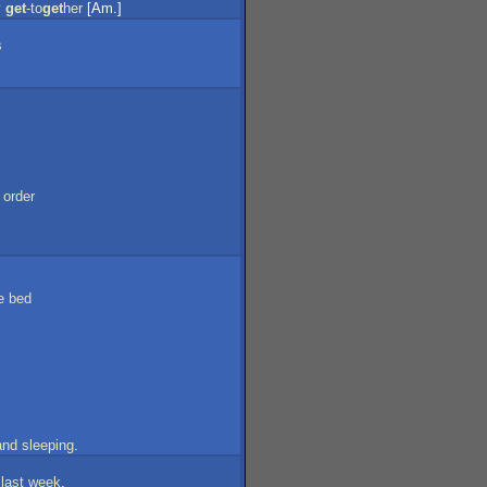
y
get
-to
get
her
[Am.]
s
order
e
bed
and
sleeping
.
last
week
.