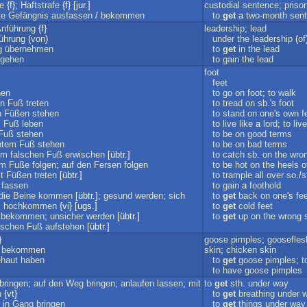
fe
{f};
Haftstrafe
{f} [jur.]
custodial
sentence
;
priso
te
Gefängnis
ausfassen
/
bekommen
to
get
a
two-month
sen
nführung
{f}
leadership
;
lead
ührung
(
von
)
under
the
leadership
(
of
g
übernehmen
to
get
in
the
lead
gehen
to
gain
the
lead
foot
feet
hen
to
go
on
foot
;
to
walk
n
Fuß
treten
to
tread
on
sb
.'s
foot
n
Füßen
stehen
to
stand
on
one
's
own
f
m
Fuß
leben
to
live
like
a
lord
;
to
live
Fuß
stehen
to
be
on
good
terms
htem
Fuß
stehen
to
be
on
bad
terms
em
falschen
Fuß
erwischen
[übtr.]
to
catch
sb
.
on
the
wro
em
Fuße
folgen
;
auf
den
Fersen
folgen
to
be
hot
on
the
heels
o
t
Füßen
treten
[übtr.]
to
trample
all
over
so
./
s
fassen
to
gain
a
foothold
die
Beine
kommen
[übtr.];
gesund
werden
;
sich
to
get
back
on
one
's
fe
;
hochkommen
{vi} [ugs.]
to
get
cold
feet
bekommen
;
unsicher
werden
[übtr.]
to
get
up
on
the
wrong
lschen
Fuß
aufstehen
[übtr.]
}
goose
pimples
;
goosefles
bekommen
skin
;
chicken
skin
haut
haben
to
get
goose
pimples
;
t
to
have
goose
pimples
bringen
;
auf
den
Weg
bringen
;
anlaufen
lassen
;
mit
to
get
sth
.
under
way
n
{vt}
to
get
breathing
under
in
Gang
bringen
to
get
things
under
way