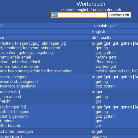
Wörterbuch
deutsch-english / english-deutsch
t'
Translate 'get'
English
sse
557 results
erhalten
;
kriegen
[ugs.];
abkriegen
{vt}
to
get
{got; got, gotten [A
d
;
erhaltend
;
kriegend
;
abkriegend
get
ting
;
erhalten
;
gekriegt
;
abgekriegt
got
;
gotten
ommt
;
er
/
sie
erhält
he
/
she
get
s
ekam
;
ich
/
er
/
sie
erhielt
I/
he
/
she
got
amen
;
wir
/
sie
erhielten
we
/
they
got
atte
bekommen
;
er
/
sie
hat
/
hatte
erhalten
he
/
she
has
/
had
got
;
he
/
erben
;
aneignen
to
get
{got; got, gotten [A
erwerbend
;
aneignend
get
ting
rworben
;
angeeignet
got
;
gotten
rreichen
{vt}
to
get
;
erreichend
get
ting
rreicht
got
en
;
bringen
{vt}
to
get
{got; got, gotten [A
affend
;
bringend
get
ting
chafft
;
gebracht
got
;
gotten
t
;
bringt
get
s
ffte
;
brachte
got
schaffen
;
besorgen
to
get
rb
{m} [ugs.]
rejection