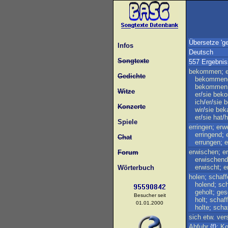
Übersetze 'ge
Infos
Deutsch
Songtexte
557 Ergebni
bekommen
;
Gedichte
bekommen
bekommen
Witze
er
/
sie
bek
ich
/
er
/
sie
b
Konzerte
wir
/
sie
bek
er
/
sie
hat
/
h
Spiele
erringen
;
erw
erringend
;
Chat
errungen
;
e
erwischen
;
e
Forum
erwischend
erwischt
;
e
Wörterbuch
holen
;
schaff
holend
;
sch
geholt
;
ges
Besucher seit
holt
;
schaff
01.01.2000
holte
;
scha
sich
etw
.
ver
Abfuhr
{f};
Ko