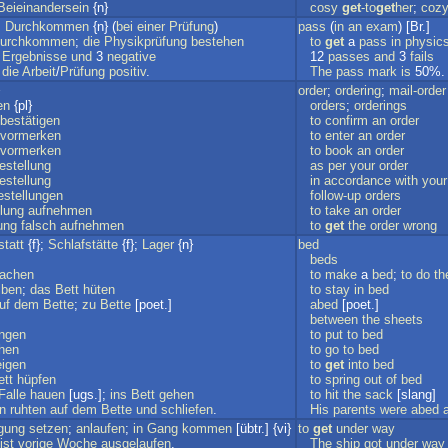
Beieinandersein
{n}
cosy
get
-to
get
her
;
coz
;
Durchkommen
{n} (
bei
einer
Prüfung
)
pass
(
in
an
exam
) [Br.]
durchkommen
;
die
Physikprüfung
bestehen
to
get
a
pass
in
physic
Ergebnisse
und
3
negative
12
passes
and
3
fails
die
Arbeit
/
Prüfung
positiv
.
The
pass
mark
is
50%.
order
;
ordering
;
mail-order
en
{pl}
orders
;
orderings
bestätigen
to
confirm
an
order
vormerken
to
enter
an
order
vormerken
to
book
an
order
estellung
as
per
your
order
estellung
in
accordance
with
your
estellungen
follow-up
orders
lung
aufnehmen
to
take
an
order
ung
falsch
aufnehmen
to
get
the
order
wrong
statt
{f};
Schlafstätte
{f};
Lager
{n}
bed
beds
achen
to
make
a
bed
;
to
do
th
iben
;
das
Bett
hüten
to
stay
in
bed
uf
dem
Bette
;
zu
Bette
[poet.]
abed
[poet.]
between
the
sheets
ingen
to
put
to
bed
hen
to
go
to
bed
eigen
to
get
into
bed
ett
hüpfen
to
spring
out
of
bed
Falle
hauen
[ugs.];
ins
Bett
gehen
to
hit
the
sack
[slang]
rn
ruhten
auf
dem
Bette
und
schliefen
.
His
parents
were
abed
gung
setzen
;
anlaufen
;
in
Gang
kommen
[übtr.] {vi}
to
get
under
way
ist
vorige
Woche
ausgelaufen
.
The
ship
got
under
way