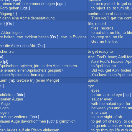
m
.
einen
Korb
bekommen
/
kriegen
[ugs.]
to
be
rejected
;
to
get
d
Korb
geben
[ugs.]
to
reject
sb
;
to
turn
sb
.
ätigung
{f}
confirmation
of
cancellati
n
dann
eine
Abmeldebestätigung
.
Then
you
'
ll
get
the
conf
m} [Ös.]
file
;
record
files
;
records
n
Akten
legen
to
put
sth
.
on
file
;
to
file
te
halten
;
etw
.
evident
halten
[Ös.];
etw
.
in
Evidenz
to
keep
sth
.
on
file
Get
me
the
file
.
mir
die
Akte
/
den
Akt
[Ös.].
chen
zu
to
get
ready
to
m}
April
Fool
's
hoax
;
April
foo
e
{pl}
April
Fool
's
hoaxes
;
Apri
Aprilscherz
spielen
;
jdn
.
in
den
April
schicken
to
April
fool
sb
.
te
jemand
einen
Aprilscherz
gespielt
?
Did
you
get
April
fooled
einen
Aprilscherz
hereingefallen
!
You
have
been
April
foo
Lärm
{m};
Get
öse
{n} (
einer
Menge
)
uproar
t.]
eye
eyes
udrücken
[übtr.]
to
turn
a
blind
eye
[fig.]
issenen
Augen
saucer
eyed
Auge
with
the
naked
eye
;
for
ugen
between
you
and
me
an
ugen
in
private
em
Auge
verlieren
[übtr.]
to
lose
sight
of
sb
.
blauen
Auge
davonkommen
[übtr.];
glimpflich
to
get
off
cheaply
;
to
ge
en
to
go
into
a
risk
with
on
den
Auges
auf
ein
Risiko
einlassen
to
go
through
life
with
o