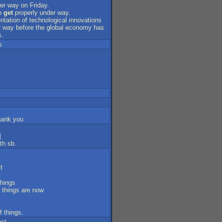
er
way
on
Friday
.
o
get
properly
under
way
.
ntation
of
technological
innovations
r
way
before
the
global
economy
has
s
.
s
]
hank
you
]
th
sb
.
f
things
things
are
now
s
f
things
.
est