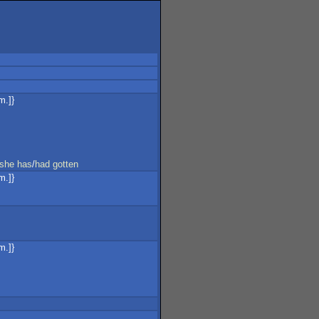
m.]}
she
has
/
had
gotten
m.]}
m.]}