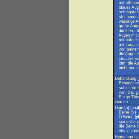
mit
offenen
blaues
Aug
schrägste
stechende
wässrige
A
große
Aug
direkt
vor
d
Augen
mit
mit
aufger
mit
zusamm
vor
meine
die
Augen
jdn
./
etw
.
vo
jdm
.
die
Au
nicht
nur
e
Behandlung
{
Behandlun
schlechte
von
jdm
.
g
Einige
Täte
werden
.
Bein
{n} [anat
Beine
{pl}
O-Beine
{pl
seine
Bein
die
Beine
i
etw
.
auf
di
Beisammens