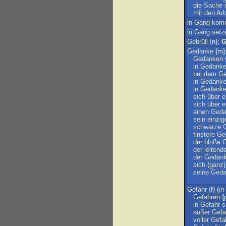
die
Sache
mit
den
Arb
in
Gang
kom
in
Gang
setz
Gebrüll
{n};
G
Gedanke
{m}
Gedanken
{
in
Gedank
bei
dem
Ge
in
Gedank
in
Gedank
sich
über
e
sich
über
e
einen
Geda
sein
einzig
schwarze
finstere
Ge
der
bloße
der
leitend
der
Gedan
sich
(
ganz
seine
Geda
Gefahr
{f} (
in
Gefahren
{p
in
Gefahr
s
außer
Gefa
voller
Gefa