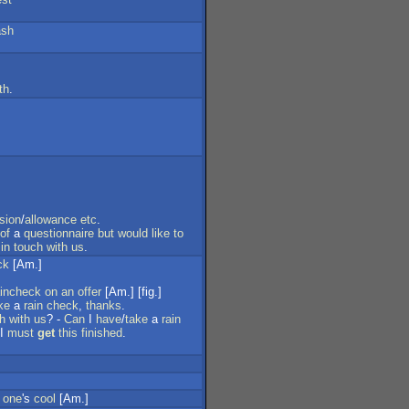
ash
th
.
sion
/
allowance
etc
.
of
a
questionnaire
but
would
like
to
in
touch
with
us
.
ck
[Am.]
aincheck
on
an
offer
[Am.] [fig.]
ke
a
rain
check
,
thanks
.
h
with
us
? -
Can
I
have
/
take
a
rain
 I
must
get
this
finished
.
one
's
cool
[Am.]