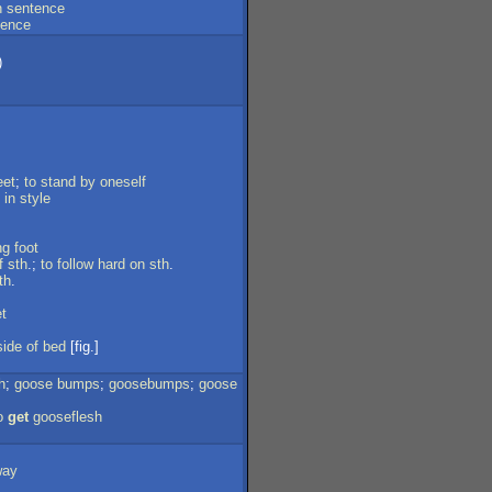
n
sentence
tence
)
eet
;
to
stand
by
oneself
in
style
ng
foot
f
sth
.;
to
follow
hard
on
sth
.
th
.
et
side
of
bed
[fig.]
h
;
goose
bumps
;
goosebumps
;
goose
o
get
gooseflesh
way