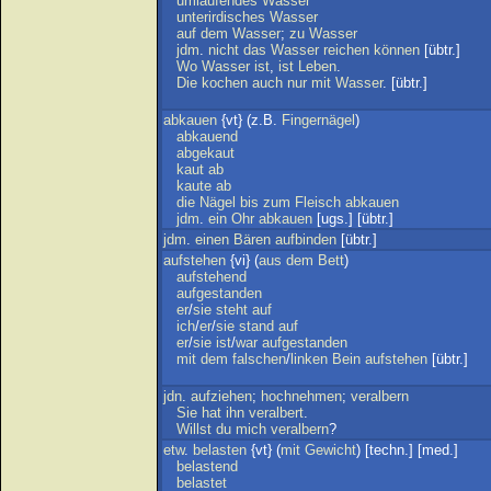
umlaufendes
Wasser
unterirdisches
Wasser
auf
dem
Wasser
;
zu
Wasser
jdm
.
nicht
das
Wasser
reichen
können
[übtr.]
Wo
Wasser
ist
,
ist
Leben
.
Die
kochen
auch
nur
mit
Wasser
. [übtr.]
abkauen
{vt} (z.B.
Fingernägel
)
abkauend
abgekaut
kaut
ab
kaute
ab
die
Nägel
bis
zum
Fleisch
abkauen
jdm
.
ein
Ohr
abkauen
[ugs.] [übtr.]
jdm
.
einen
Bären
aufbinden
[übtr.]
aufstehen
{vi} (
aus
dem
Bett
)
aufstehend
aufgestanden
er
/
sie
steht
auf
ich
/
er
/
sie
stand
auf
er
/
sie
ist
/
war
aufgestanden
mit
dem
falschen
/
linken
Bein
aufstehen
[übtr.]
jdn
.
aufziehen
;
hochnehmen
;
veralbern
Sie
hat
ihn
veralbert
.
Willst
du
mich
veralbern
?
etw
.
belasten
{vt} (
mit
Gewicht
) [techn.] [med.]
belastend
belastet