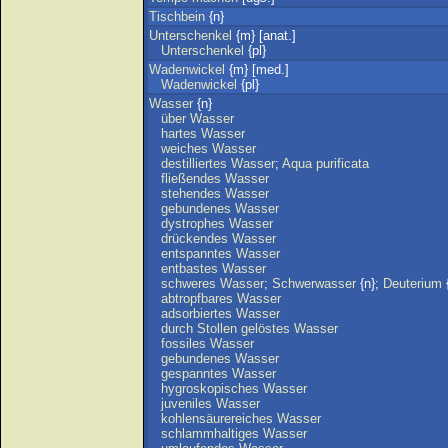
Tischbein
{n}
Unterschenkel
{m} [anat.]
Unterschenkel
{pl}
Wadenwickel
{m} [med.]
Wadenwickel
{pl}
Wasser
{n}
über
Wasser
hartes
Wasser
weiches
Wasser
destilliertes
Wasser
;
Aqua
purificata
fließendes
Wasser
stehendes
Wasser
gebundenes
Wasser
dystrophes
Wasser
drückendes
Wasser
entspanntes
Wasser
entbastes
Wasser
schweres
Wasser
;
Schwerwasser
{n};
Deuterium
{
abtropfbares
Wasser
adsorbiertes
Wasser
durch
Stollen
gelöstes
Wasser
fossiles
Wasser
gebundenes
Wasser
gespanntes
Wasser
hygroskopisches
Wasser
juveniles
Wasser
kohlensäurereiches
Wasser
schlammhaltiges
Wasser