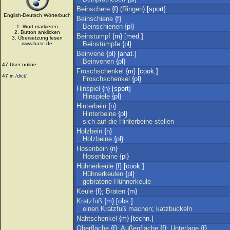
Beinschere
{f} (
Ringen
) [sport]
English-Deutsch Wörterbuch
Beinschiene
{f}
Beinschienen
{pl}
1. Wort markieren
2. Button anklicken
Beinstumpf
{m} [med.]
3. Übersetzung lesen
Beinstümpfe
{pl}
www.basc.de
Beinvene
{pl} [anat.]
Beinvenen
{pl}
47 User online
Froschschenkel
{m} [cook.]
47 in
/dict/
Froschschenkel
{pl}
Hinspiel
{n} [sport]
Hinspiele
{pl}
Hinterbein
{n}
Hinterbeine
{pl}
sich
auf
die
Hinterbeine
stellen
Holzbein
{n}
Holzbeine
{pl}
Hosenbein
{n}
Hosenbeine
{pl}
Hühnerkeule
{f} [cook.]
Hühnerkeulen
{pl}
gebratene
Hühnerkeule
Keule
{f};
Braten
{m}
Kratzfuß
{m} [obs.]
einen
Kratzfuß
machen
;
katzbuckeln
Nahtschenkel
{m} [techn.]
Oberfläche
{f};
Außenfläche
{f};
Unterlage
{f}