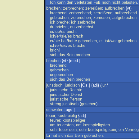
Ich
kann
den
verletzten
Fuß
noch
nicht
belasten
.
brechen
;
zerbrechen
;
zerreißen
;
aufbrechen
{vt}
brechend
;
zerbrechend
;
zerreißend
;
aufbrechend
gebrochen
;
zerbrochen
;
zerrissen
;
aufgebrochen
ich
breche
;
ich
zerbreche
du
brichst
;
du
zerbrichst
er
/
sie
/
es
bricht
ich
/
er
/
sie
/
es
brach
er
/
sie
hat
/
hatte
gebrochen
;
es
ist
/
war
gebrochen
ich
/
er
/
sie
/
es
bräche
brich
!
sich
das
Bein
brechen
brechen
{vt} [med.]
brechend
gebrochen
ungebrochen
sich
das
Bein
brechen
juristisch
;
juridisch
[Ös.] {adj} /
jur
./
juristische
Rechte
juristischer
Dienst
juristische
Person
streng
juristisch
(
gesehen
)
schwofen
[ugs.]
teuer
;
kostspielig
{adj}
teurer
;
kostspieliger
am
teuersten
;
am
kostspieligsten
sehr
teuer
sein
;
sehr
kostspielig
sein
;
ein
Vermög
Er
hat
sich
das
Bein
gebrochen
.