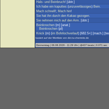
Hals-
und
Beinbruch
! [übtr.]
Ich
habe
ein
kaputtes
(
unzuverlässiges
)
Bein
.
Mach
schnell
!;
Mach
hin
!
Sie
hat
ihn
durch
den
Kakao
gezogen
.
Sie
nehmen
mich
auf
den
Arm
. [übtr.]
Beinknochen
{m} [anat.]
Beinknochen
{pl}
Knick
{m} (
im
Bohrlochverlauf
) [682.5+] [mach.] [te
basiert auf der Wortliste von dict.tu-chemnitz.de
Donnerstag | 06.08.2026 - 11:29 Uhr | @437 beats | 0.071 sec