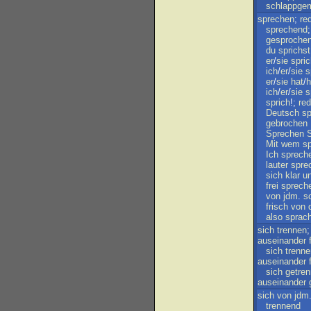
schlappge
sprechen
;
re
sprechend
gesproche
du
sprichst
er
/
sie
spric
ich
/
er
/
sie
s
er
/
sie
hat
/
h
ich
/
er
/
sie
s
sprich
!;
re
Deutsch
s
gebrochen
Sprechen
Mit
wem
s
Ich
sprech
lauter
spre
sich
klar
u
frei
sprech
von
jdm
.
s
frisch
von
also
sprac
sich
trennen
auseinander
sich
trenn
auseinander
sich
getren
auseinander
sich
von
jdm
trennend