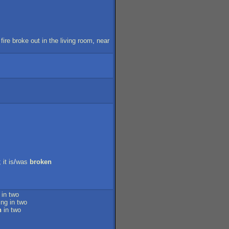
fire
broke
out
in
the
living
room
,
near
;
it
is
/
was
broken
in
two
ing
in
two
n
in
two