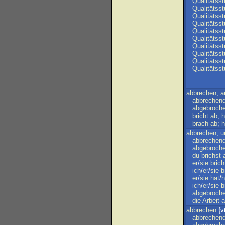
Qualitätsst
Qualitätsst
Qualitätsst
Qualitätsst
Qualitätsst
Qualitätsst
Qualitätsst
Qualitätsst
Qualitätsst
Qualitätsst
abbrechen
;
a
abbrechen
abgebroch
bricht
ab
;
h
brach
ab
;
h
abbrechen
;
u
abbrechen
abgebroch
du
brichst
er
/
sie
brich
ich
/
er
/
sie
b
er
/
sie
hat
/
h
ich
/
er
/
sie
b
abgebroch
die
Arbeit
a
abbrechen
{vt
abbrechen