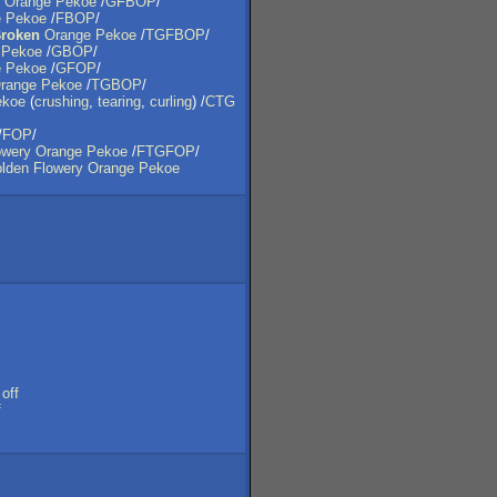
Orange
Pekoe
/
GFBOP
/
e
Pekoe
/
FBOP
/
roken
Orange
Pekoe
/
TGFBOP
/
Pekoe
/
GBOP
/
e
Pekoe
/
GFOP
/
range
Pekoe
/
TGBOP
/
ekoe
(
crushing
,
tearing
,
curling
) /
CTG
/
FOP
/
owery
Orange
Pekoe
/
FTGFOP
/
lden
Flowery
Orange
Pekoe
off
f