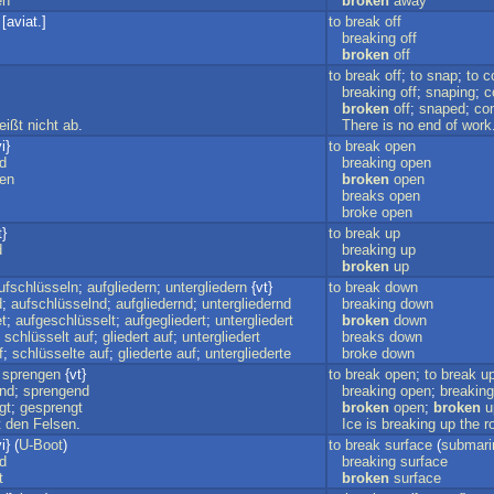
en
broken
away
 [aviat.]
to
break
off
breaking
off
broken
off
to
break
off
;
to
snap
;
to
c
breaking
off
;
snaping
;
c
broken
off
;
snaped
;
co
reißt
nicht
ab
.
There
is
no
end
of
work
i}
to
break
open
d
breaking
open
en
broken
open
breaks
open
broke
open
t}
to
break
up
d
breaking
up
broken
up
ufschlüsseln
;
aufgliedern
;
untergliedern
{vt}
to
break
down
d
;
aufschlüsselnd
;
aufgliedernd
;
untergliedernd
breaking
down
et
;
aufgeschlüsselt
;
aufgegliedert
;
untergliedert
broken
down
;
schlüsselt
auf
;
gliedert
auf
;
untergliedert
breaks
down
f
;
schlüsselte
auf
;
gliederte
auf
;
untergliederte
broke
down
;
sprengen
{vt}
to
break
open
;
to
break
u
nd
;
sprengend
breaking
open
;
breaking
gt
;
gesprengt
broken
open
;
broken
u
t
den
Felsen
.
Ice
is
breaking
up
the
r
i} (
U-Boot
)
to
break
surface
(
submari
d
breaking
surface
t
broken
surface