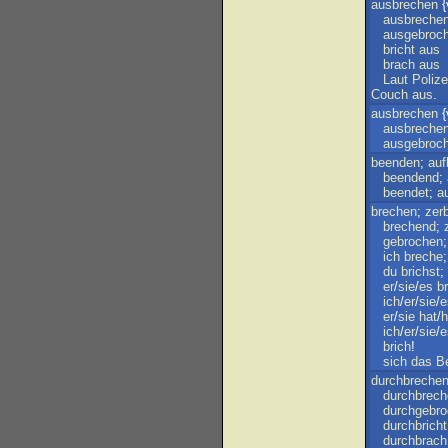
ausbrechen
{v
ausbreche
ausgebroc
bricht
aus
brach
aus
Laut
Polize
Couch
aus
.
ausbrechen
{
ausbreche
ausgebroc
beenden
;
auf
beendend
;
beendet
;
a
brechen
;
zer
brechend
;
gebrochen
ich
breche
du
brichst
;
er
/
sie
/
es
br
ich
/
er
/
sie
/
e
er
/
sie
hat
/
h
ich
/
er
/
sie
/
e
brich
!
sich
das
B
durchbreche
durchbrec
durchgebr
durchbricht
durchbrach