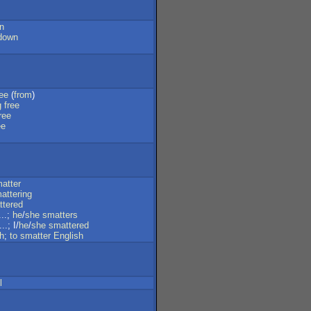
n
down
ree
(
from
)
g
free
ree
ee
atter
attering
ttered
..;
he
/
she
smatters
..; I/
he
/
she
smattered
h
;
to
smatter
English
l