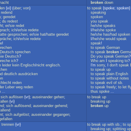
macht
broken
down
den
{vi} (
über
;
von
)
to
speak
{spoke; spoken} 
;
redend
speaking
n
;
geredet
spoken
;
du
redest
you
speak
ht
;
er
/
sie
redet
he
/
she
speaks
prach
;
ich
/
er
/
sie
redete
I/
he
/
she
spoke
atte
gesprochen
;
er
/
sie
hat
/
hatte
geredet
he
/
she
has
/
had
spoken
präche
;
ich
/
er
/
sie
redete
I/
he
/
she
would
speak
de
!
speak
!
prechen
to
speak
German
Deutsch
sprechen
to
speak
broken
Germ
Sie
Deutsch
?
Do
you
speak
German
?
preche
ich
?
Who
am
I
speaking
to
?
e
leider
kein
Englisch
/
nicht
englisch
.
I'm
sorry
, I
don
't
speak
chen
to
speak
up
nd
deutlich
ausdrücken
to
speak
plain
English
en
to
speak
without
notes
chlecht
reden
to
speak
evil
of
sb
.
der
Leber
weg
reden
to
speak
freely
;
to
let
fl
h
...
thus
spoke
...
;
sich
auflösen
{vr};
auseinander
gehen
;
to
break
up
fallen
{vi}
breaking
up
end
;
sich
auflösend
;
auseinander
gehend
;
broken
up
fallend
nt
;
sich
aufgelöst
;
auseinander
gegangen
;
gefallen
.
trennen
{vr}
to
break
up
with
sb
.;
to
sp
breaking
up
;
splitting
up