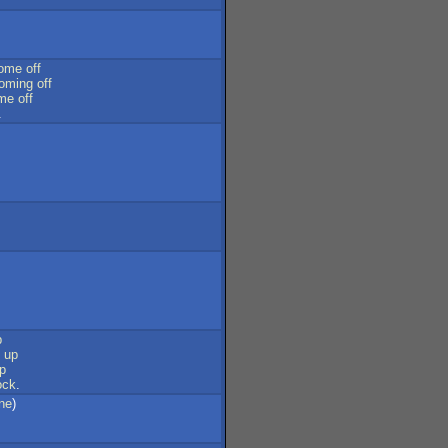
ome
off
oming
off
me
off
.
p
up
p
ock
.
ne
)