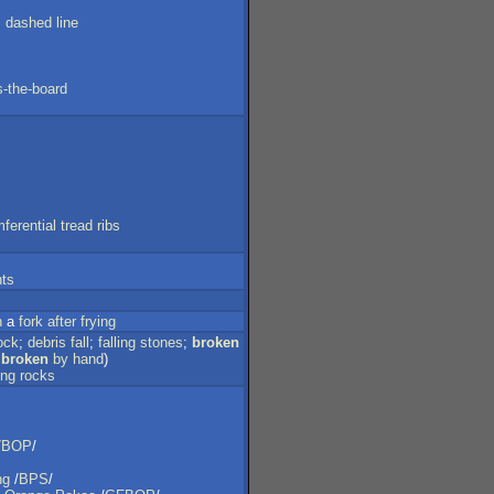
;
dashed
line
s-the-board
ferential
tread
ribs
nts
h
a
fork
after
frying
ock
;
debris
fall
;
falling
stones
;
broken
broken
by
hand
)
ing
rocks
/
BOP
/
ng
/
BPS
/