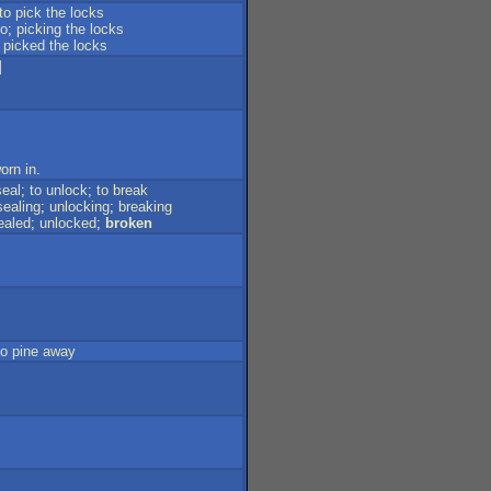
to
pick
the
locks
to
;
picking
the
locks
;
picked
the
locks
]
orn
in
.
eal
;
to
unlock
;
to
break
sealing
;
unlocking
;
breaking
ealed
;
unlocked
;
broken
to
pine
away