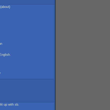
(
about
)
an
English
.
y
lit
up
with
sb
.