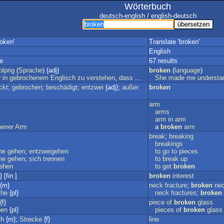
Wörterbuch
deutsch-english / english-deutsch
oken'
Translate 'broken'
English
e
67 results
olprig
(
Sprache
) {adj}
broken
(
language
)
r
in
gebrochenem
Englisch
zu
verstehen
,
dass
...
She
made
me
understa
ckt
;
gebrochen
;
beschädigt
;
entzwei
{adj};
außer
broken
arm
arms
arm
in
arm
hener
Arm
a
broken
arm
break
;
breaking
breakings
he
gehen
;
entzweigehen
to
go
to
pieces
he
gehen
;
sich
trennen
to
break
up
ehen
to
get
broken
 [fin.]
broken
interest
{m}
neck
fracture
;
broken
ne
che
{pl}
neck
fractures
;
broken
{f}
piece
of
broken
glass
ben
{pl}
pieces
of
broken
glass
ch
{m};
Strecke
{f}
line