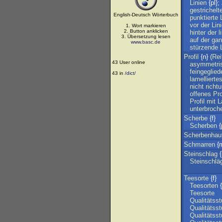
Linien
{pl};
gestrichelt
English-Deutsch Wörterbuch
punktierte
vor
der
Lin
1. Wort markieren
2. Button anklicken
hinter
der
l
3. Übersetzung lesen
auf
der
gan
www.basc.de
stürzende
Profil
{n} (
Rei
43 User online
asymmetri
feingeglied
43 in
/dict/
lamellierte
nicht
richt
offenes
Pro
Profil
mit
L
unterbroch
Scherbe
{f}
Scherben
{
Scherbenhau
Schmarren
{m
Steinschlag
{
Steinschlä
Teesorte
{f}
Teesorten
{
Teesorte
Qualitätsst
Qualitätsst
Qualitätsst