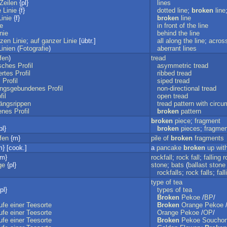
Zeilen
{pl}
lines
e
Linie
{f}
dotted
line
;
broken
line
Linie
{f}
broken
line
ie
in
front
of
the
line
inie
behind
the
line
zen
Linie
;
auf
ganzer
Linie
[übtr.]
all
along
the
line
;
acros
Linien
(
Fotografie
)
aberrant
lines
fen
)
tread
sches
Profil
asymmetric
tread
ertes
Profil
ribbed
tread
s
Profil
siped
tread
ungsgebundenes
Profil
non-directional
tread
fil
open
tread
ängsrippen
tread
pattern
with
circum
enes
Profil
broken
pattern
broken
piece
;
fragment
pl}
broken
pieces
;
fragme
fen
{m}
pile
of
broken
fragments
} [cook.]
a
pancake
broken
up
wit
m}
rockfall
;
rock
fall
;
falling
r
ge
{pl}
stone
;
bats
(
ballast
stone
rockfalls
;
rock
falls
;
fall
type
of
tea
pl}
types
of
tea
Broken
Pekoe
/
BP
/
ufe
einer
Teesorte
Broken
Orange
Pekoe
ufe
einer
Teesorte
Orange
Pekoe
/
OP
/
ufe
einer
Teesorte
Broken
Pekoe
Soucho