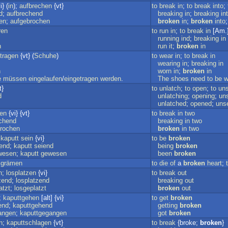
i} (
in
);
aufbrechen
{vt}
to
break
in
;
to
break
into
;
d
;
aufbrechend
breaking
in
;
breaking
in
en
;
aufgebrochen
broken
in
;
broken
into
ren
to
run
in
;
to
break
in
[Am.
running
ind
;
breaking
in
n
run
it
;
broken
in
ntragen
{vt} (
Schuhe
)
to
wear
in
;
to
break
in
wearing
in
;
breaking
in
n
worn
in
;
broken
in
e
müssen
eingelaufen
/
eingetragen
werden
.
The
shoes
need
to
be
w
t}
to
unlatch
;
to
open
;
to
uns
d
unlatching
;
opening
;
un
unlatched
;
opened
;
uns
hen
{vi} {vt}
to
break
in
two
chend
breaking
in
two
rochen
broken
in
two
;
kaputt
sein
{vi}
to
be
broken
end
;
kaputt
seiend
being
broken
wesen
;
kaputt
gewesen
been
broken
grämen
to
die
of
a
broken
heart
;
n
;
losplatzen
{vi}
to
break
out
zend
;
losplatzend
breaking
out
atzt
;
losgeplatzt
broken
out
;
kaputtgehen
[alt] {vi}
to
get
broken
end
;
kaputtgehend
getting
broken
angen
;
kaputtgegangen
got
broken
n
;
kaputtschlagen
{vt}
to
break
{broke;
broken
}