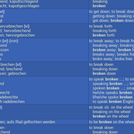
hend
;
kaputtschlagend
breaking
acht
;
kaputtgeschlagen
broken
vt}
to
get
down
;
to
break
dow
nd
getting
down
;
breaking
gt
got
down
;
broken
down
hervorbrechen
{vi}
to
break
forth
d
;
hervorbrechend
breaking
forth
en
;
hervorgebrochen
broken
forth
n
{vr} (
von
)
to
break
away
;
to
break
f
ßend
breaking
away
;
breakin
issen
broken
away
;
broken
f
os
breaks
away
;
breaks
fr
s
broke
away
;
broke
free
;
brechen
{vt}
to
break
down
end
;
brechend
breaking
down
ssen
;
gebrochen
broken
down
to
speak
broken
...;
to
sm
nd
speaking
broken
...;
sm
spoken
broken
...;
sma
brecht
he
/
she
speaks
broken
.
adebrechte
I/
he
/
she
spoke
broken
.
ch
radebrechen
to
speak
broken
Englis
t}
to
break
sb
.
on
the
wheel
breaking
on
the
wheel
broken
on
the
wheel
den
;
aufs
Rad
geflochten
werden
to
be
broken
on
the
whee
en
to
break
down
chend
breaking
down