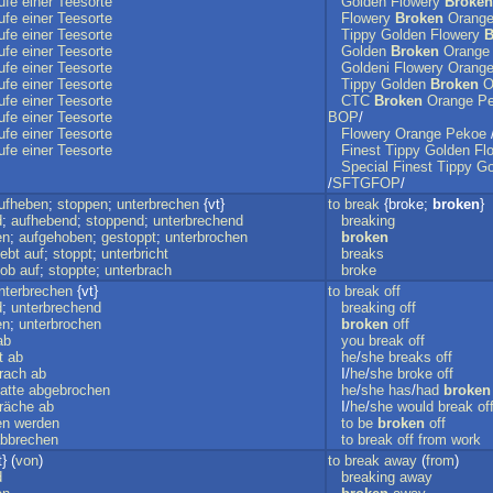
ufe
einer
Teesorte
Golden
Flowery
Broken
ufe
einer
Teesorte
Flowery
Broken
Orang
ufe
einer
Teesorte
Tippy
Golden
Flowery
B
ufe
einer
Teesorte
Golden
Broken
Orange
ufe
einer
Teesorte
Goldeni
Flowery
Orang
ufe
einer
Teesorte
Tippy
Golden
Broken
O
ufe
einer
Teesorte
CTC
Broken
Orange
P
ufe
einer
Teesorte
BOP
/
ufe
einer
Teesorte
Flowery
Orange
Pekoe
ufe
einer
Teesorte
Finest
Tippy
Golden
Fl
Special
Finest
Tippy
Go
/
SFTGFOP
/
ufheben
;
stoppen
;
unterbrechen
{vt}
to
break
{broke;
broken
}
d
;
aufhebend
;
stoppend
;
unterbrechend
breaking
en
;
aufgehoben
;
gestoppt
;
unterbrochen
broken
ebt
auf
;
stoppt
;
unterbricht
breaks
ob
auf
;
stoppte
;
unterbrach
broke
nterbrechen
{vt}
to
break
off
d
;
unterbrechend
breaking
off
en
;
unterbrochen
broken
off
ab
you
break
off
t
ab
he
/
she
breaks
off
rach
ab
I/
he
/
she
broke
off
atte
abgebrochen
he
/
she
has
/
had
broken
räche
ab
I/
he
/
she
would
break
of
en
werden
to
be
broken
off
bbrechen
to
break
off
from
work
} (
von
)
to
break
away
(
from
)
d
breaking
away