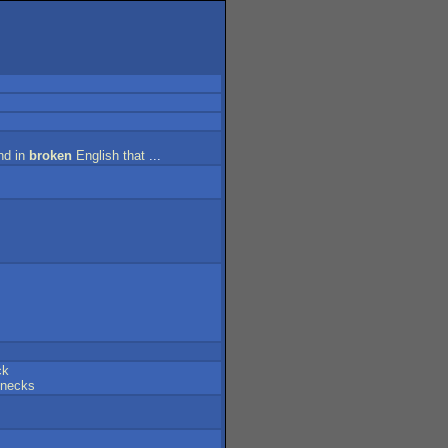
nd
in
broken
English
that
...
ck
necks