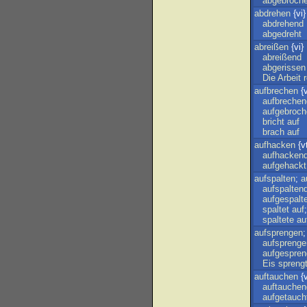
abgebroch
abdrehen
{vi}
abdrehend
abgedreht
abreißen
{vi}
abreißend
abgerissen
Die
Arbeit
aufbrechen
{v
aufbrechen
aufgebroch
bricht
auf
brach
auf
aufhacken
{v
aufhacken
aufgehackt
aufspalten
;
a
aufspalten
aufgespalt
spaltet
auf
spaltete
au
aufsprengen
aufsprenge
aufgespren
Eis
spreng
auftauchen
{v
auftauchen
aufgetauch