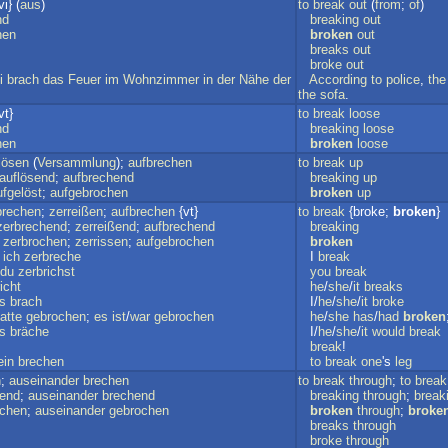
i} (
aus
)
to
break
out
(
from
;
of
)
nd
breaking
out
hen
broken
out
breaks
out
broke
out
i
brach
das
Feuer
im
Wohnzimmer
in
der
Nähe
der
According
to
police
,
the
the
sofa
.
vt}
to
break
loose
nd
breaking
loose
hen
broken
loose
lösen
(
Versammlung
);
aufbrechen
to
break
up
auflösend
;
aufbrechend
breaking
up
ufgelöst
;
aufgebrochen
broken
up
brechen
;
zerreißen
;
aufbrechen
{vt}
to
break
{broke;
broken
}
zerbrechend
;
zerreißend
;
aufbrechend
breaking
;
zerbrochen
;
zerrissen
;
aufgebrochen
broken
;
ich
zerbreche
I
break
du
zerbrichst
you
break
icht
he
/
she
/
it
breaks
s
brach
I/
he
/
she
/
it
broke
atte
gebrochen
;
es
ist
/
war
gebrochen
he
/
she
has
/
had
broken
s
bräche
I/
he
/
she
/
it
would
break
break
!
ein
brechen
to
break
one
's
leg
n
;
auseinander
brechen
to
break
through
;
to
break
hend
;
auseinander
brechend
breaking
through
;
break
ochen
;
auseinander
gebrochen
broken
through
;
broke
breaks
through
broke
through