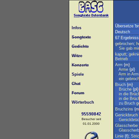
Übersetze 'br
Infos
Deutsch
Songtexte
67 Ergebniss
gebrochen
;
h
Gedichte
Sie
gab
mi
kaputt
;
gekni
Witze
Betrieb
Arm
{m}
Konzerte
Arme
{pl}
Arm
in
Arm
Spiele
ein
gebroc
Chat
Bruch
{m}
Brüche
{pl}
Forum
in
die
Brüc
in
die
Brüc
Wörterbuch
zu
Bruch
g
Bruchzins
{m}
Genickbruch
Besucher seit
Genickbrü
01.01.2000
Glasscherbe
Glasscher
Linie
{f};
Stri