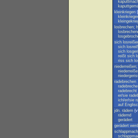
kaputtmac
kaputtgem
kleinkriegen
{
kleinkriege
kleingekrie
losbrechen
;
losbrechen
losgebroch
sich
losreiße
sich
losrei
sich
losger
reißt
sich
l
riss
sich
lo
niederreißen
niederreiß
niedergeri
radebrechen
radebreche
radebrecht
er
/
sie
rade
ich
/
er
/
sie
r
auf
Englis
jdn
.
rädern
{v
rädernd
gerädert
gerädert
wer
schlappmach
schlappma