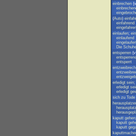
einbrechen
{v
einbrechen
eingebroch
(
Auto
)
einfah
einfahrend
eingefahre
einlaufen
;
ei
einlaufend
eingelaufe
Die
Schuh
entsperren
{v
entsperren
entsperrt
entzweibrec
entzweibre
entzweigeb
erledigt
sein
erledigt
sei
erledigt
ge
sich
zu
Tode
herausplatze
herausplat
herausgepl
kaputt
gehen
kaputt
geh
kaputt
geg
kaputtmache