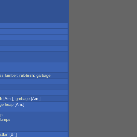
ss
lumber
;
rubbish
;
garbage
sh
[Am.];
garbage
[Am.]
ge
heap
[Am.]
p
dumps
stbin
[Br.]