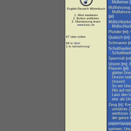
Mülleimer
{
Müllfahrzeug
English-Deutsch Wörterbuch
Müllfahrze
1. Wort markieren
{pl}
2. Button anklicken
Müllschlucke
3. Übersetzung lesen
www.basc.de
Müllschluc
Plunder
{m};
67 User online
Quatsch
{m}
Schmarren
{m
66 in
/dict/
1 in
/abmahnung/
Schutthaufen
Schutthauf
Sperrmüll
{m
Unsinn
{m};
Flausen
{pl};
glatter
Uns
Unsinn
red
Unsinn
!
So
ein
Uns
Hör
auf
mit
Lass
den
U
etw
.
als
Un
Zeug
{n};
Kre
unnützes
Z
wertloses
der
ganze
papperlapapp
spinnen
;
Uns