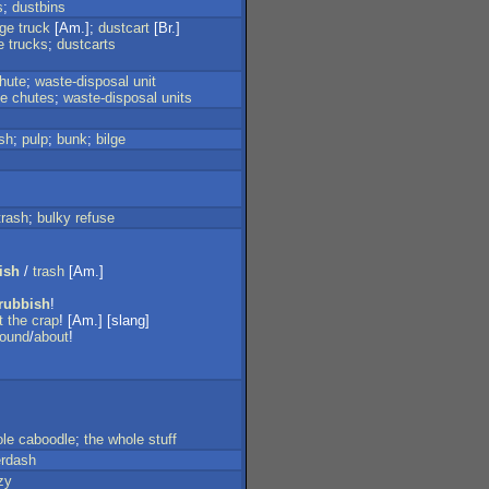
s
;
dustbins
ge
truck
[Am.];
dustcart
[Br.]
e
trucks
;
dustcarts
hute
;
waste-disposal
unit
ge
chutes
;
waste-disposal
units
ash
;
pulp
;
bunk
;
bilge
trash
;
bulky
refuse
ish
/
trash
[Am.]
rubbish
!
t
the
crap
! [Am.] [slang]
round
/
about
!
le
caboodle
;
the
whole
stuff
erdash
zy