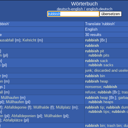
Wörterbuch
deutsch-english / english-deutsch
bbish'
Translate 'rubbish'
English
e
30 results
usabfall
{m};
Kehricht
{m}
rubbish
[Br.]
rubbish
}
rubbish
pit
n
{pl}
rubbish
pits
}
rubbish
sack
e
{pl}
rubbish
sacks
junk
;
discarded
and
usele
r
{m}
rubbish
bin
en
{m}
rubbish
heap
gs.]
nonsense
;
rubbish
ll
{m}
refuse
;
rubbish
[Br.];
tra
;
Müllhaufen
{m}
rubbish
heap
[Br.];
garba
pl};
Müllhaufen
{pl}
rubbish
heaps
f};
Abfalldeponie
{f};
Müllhalde
{f};
Müllplatz
{m};
rubbish
tip
;
rubbish
dum
}
rubbish
tips
;
rubbish
en
{pl};
Abfalldeponien
{pl};
Müllhalden
{pl};
};
Abfallplätze
{pl}
}
rubbish
bin
;
trash
bin
;
du