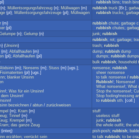
pl}
rubbish
bins
;
trash
bin
{n};
Müllentsorgungsfahrzeug
{n};
Müllwagen
{m}
rubbish
truck
[Br.];
garba
uge
{pl};
Müllentsorgungsfahrzeuge
{pl};
Müllwagen
rubbish
trucks
;
garbag
r
{m}
rubbish
chute
;
garbage
c
ker
{pl}
rubbish
chutes
;
garba
Gelumpe
{n};
Gelump
{n}
junk
;
rubbish
rubbish
;
rot
;
garbage
;
tr
} (
Unsinn
)
trash
;
rubbish
{m};
Abfallhaufen
{m}
dump
;
rubbish
dump
en
{pl};
Abfallhaufen
{pl}
dumps
;
rubbish
dumps
}
bulk
rubbish
;
household
Blödsinn
{m};
Nonsens
{m};
Stuss
{m} [ugs.];
nonsense
;
rubbish
Fisimatenten
{pl} [ugs.]
sheer
nonsense
inn
;
blanker
Unsinn
to
talk
nonsense
/
rubb
en
Rubbish
!;
Nonsense
!
What
nonsense
!;
What
inn
!;
Was
für
ein
Unsinn
!
Stop
the
nonsense
!;
Cu
dem
Unsinn
!
Stop
fooling
/
messing
a
nsinn
!
to
rubbish
sth
. [coll.]
sinn
bezeichnen
/
abtun
/
zurückweisen
mpel
{m};
Kram
{m}
stuff
eug
;
Tinnef
{m}
useless
stuff
Zeug
;
Krempel
{m}
junk
;
rubbish
Kram
;
das
ganze
Zeug
the
whole
outfit
;
the
who
{interj}
pish-posh
;
rubbish
;
bald
inn
erzählen
;
verrückt
sein
to
talk
rubbish
;
to
be
cra