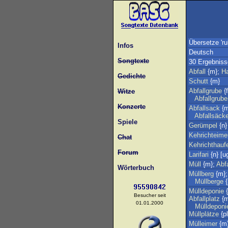
Übersetze 'ru
Infos
Deutsch
Songtexte
30 Ergebniss
Abfall
{m};
Ha
Gedichte
Schutt
{m}
Abfallgrube
{f
Witze
Abfallgrube
Konzerte
Abfallsack
{m
Abfallsäck
Spiele
Gerümpel
{n}
Kehrichteime
Chat
Kehrichthauf
Forum
Larifari
{n} [u
Müll
{m};
Abfa
Wörterbuch
Müllberg
{m}
Müllberge
{
Mülldeponie
{
Besucher seit
Abfallplatz
{m
01.01.2000
Mülldeponi
Müllplätze
{pl
Mülleimer
{m