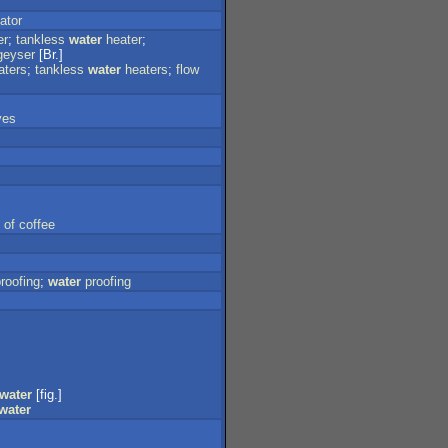
iator
er
;
tankless
water
heater
;
geyser
[Br.]
aters
;
tankless
water
heaters
;
flow
ves
of
coffee
roofing
;
water
proofing
water
[fig.]
water