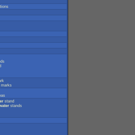
ations
ods
d
rk
marks
eas
er
stand
water
stands