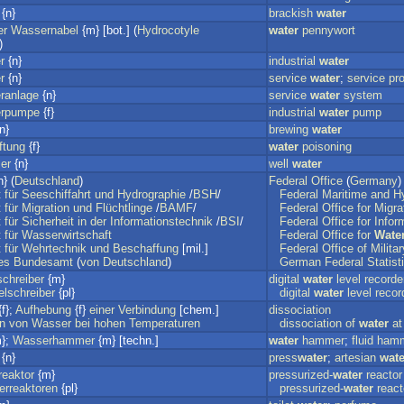
{n}
brackish
water
er
Wassernabel
{m} [bot.] (
Hydrocotyle
water
pennywort
)
r
{n}
industrial
water
r
{n}
service
water
;
service
pr
ranlage
{n}
service
water
system
erpumpe
{f}
industrial
water
pump
n}
brewing
water
ftung
{f}
water
poisoning
er
{n}
well
water
} (
Deutschland
)
Federal
Office
(
Germany
)
t
für
Seeschiffahrt
und
Hydrographie
/
BSH
/
Federal
Maritime
and
H
t
für
Migration
und
Flüchtlinge
/
BAMF
/
Federal
Office
for
Migra
t
für
Sicherheit
in
der
Informationstechnik
/
BSI
/
Federal
Office
for
Infor
t
für
Wasserwirtschaft
Federal
Office
for
Wate
t
für
Wehrtechnik
und
Beschaffung
[mil.]
Federal
Office
of
Militar
es
Bundesamt
(
von
Deutschland
)
German
Federal
Statist
schreiber
{m}
digital
water
level
recorde
elschreiber
{pl}
digital
water
level
recor
f};
Aufhebung
{f}
einer
Verbindung
[chem.]
dissociation
on
von
Wasser
bei
hohen
Temperaturen
dissociation
of
water
at
};
Wasserhammer
{m} [techn.]
water
hammer
;
fluid
ham
{n}
press
water
;
artesian
wate
eaktor
{m}
pressurized-
water
reactor
rreaktoren
{pl}
pressurized-
water
react