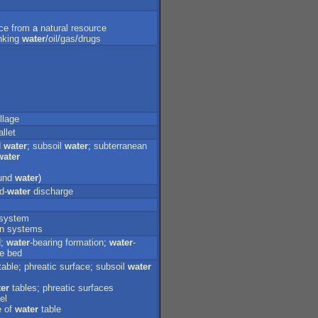
ce
from
a
natural
resource
nking
water
/
oil
/
gas
/
drugs
llage
llet
d
water
;
subsoil
water
;
subterranean
water
und
water
)
d-
water
discharge
system
on
systems
d
;
water
-bearing
formation
;
water
-
e
bed
table
;
phreatic
surface
;
subsoil
water
er
tables
;
phreatic
surfaces
el
e
of
water
table