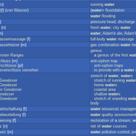
n}
running
water
{f} (
von
Wasser
)
(
water
=
fluoridation
water
flooding
}
pressure
head
;
discharge
{n}
fresh
water
;
city
water
m}
water
;
Adam
's
ale
;
Adam
assermassage
{f}
full-body
water
massage
sserheizer
{m}
gas
combination
water
he
genius
rsten
Ranges
a
genius
of
the
first
wat
chluss
{m}
anti-siphon
trap
rschlüsse
{pl}
anti-siphon
traps
sverschluss
versehen
to
provide
with
a
water
stretch
of
water
;
water
s
Gewässer
stretch
of
running
water
Gewässer
home
water
s
es
Gewässer
coastal
area
ewässer
shallow
water
s
Gewässer
stretch
of
standing
wat
body
irtschaftung
{f}
water
resources
manage
beurteilung
{f}
water
quality
assessment
ierung
{f}
restoration
of
a
stream
;
w
z
{n}
net
of
water
courses
utz
{m}
water
pollution
control
;
pr