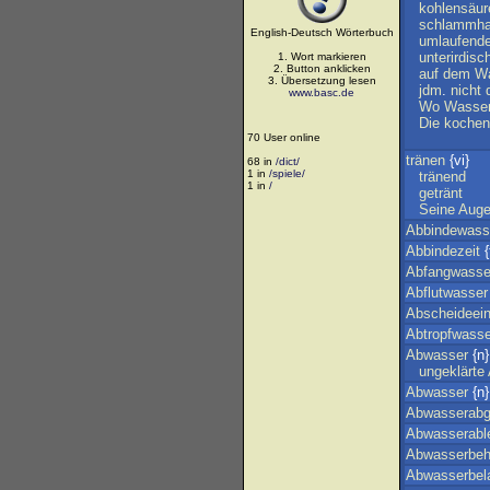
kohlensäur
schlammha
English-Deutsch Wörterbuch
umlaufend
unterirdisc
1. Wort markieren
2. Button anklicken
auf
dem
W
3. Übersetzung lesen
jdm
.
nicht
www.basc.de
Wo
Wasse
Die
kochen
70 User online
tränen
{vi}
68 in
/dict/
1 in
/spiele/
tränend
1 in
/
getränt
Seine
Aug
Abbindewass
Abbindezeit
{
Abfangwasse
Abflutwasser
Abscheideein
Abtropfwasse
Abwasser
{n}
ungeklärte
Abwasser
{n}
Abwasserabg
Abwasserable
Abwasserbeh
Abwasserbel