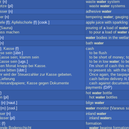
z
{n}
waste
water
system
etze
{pl}
waste
water
systems
sser
{n}
adhesive
water
er
{n}
tempering
water
;
gauging
rle
{f};
Apfelschorle
{f} [cook.]
apple
juice
with
sparkling
(
Sauna
)
pouring
of
a
load
of
water
uss
machen
to
pour
a
load
of
water
{n}
water
bodies
in
the
wetla
{n}
bath
water
};
Kasse
{f}
cash
sse
sein
[übtr.]
to
be
flush
Kasse
sein
;
klamm
sein
to
be
short
of
money
;
t
Kasse
sein
[ugs.]
to
be
in
low
water
;
to
b
sen
Monat
knapp
bei
Kasse
.
I'm
short
of
cash
this
m
sse
bitten
[übtr.]
to
present
sb
.
with
the
b
hr
wird
der
Steuerzahler
zur
Kasse
gebeten
.
Once
again
,
the
taxpay
Lieferung
cash
before
delivery
/c.
Versandpapiere
;
Kasse
gegen
Dokumente
cash
against
document
payments
(D/P)
}
hot
water
bottle
en
{pl}
hot
water
bottles
{n} [naut.]
bilge
water
{m} [zool.]
water
monitor
(
Varanus
s
ser
{n}
inland
water
ässer
{pl}
inland
water
s
t
{f}
formation
ende
Bodenschicht
water
bearing
formation