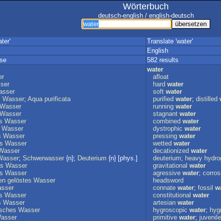
Wörterbuch
deutsch-english / english-deutsch
ter'
Translate 'water'
English
sse
582 results
water
er
afloat
ser
hard
water
asser
soft
water
s
Wasser
;
Aqua
purificata
purified
water
;
distilled
Wasser
running
water
Wasser
stagnant
water
s
Wasser
combined
water
Wasser
dystrophic
water
s
Wasser
pressing
water
s
Wasser
wetted
water
Wasser
decationized
water
Wasser
;
Schwerwasser
{n};
Deuterium
{n} [phys.]
deuterium
;
heavy
hydro
es
Wasser
gravitational
water
es
Wasser
agressive
water
;
corros
en
gelöstes
Wasser
headsword
sser
connate
water
;
fossil
w
s
Wasser
constitutional
water
s
Wasser
artesian
water
isches
Wasser
hygroscopic
water
;
hyg
asser
primitive
water
;
juvenile