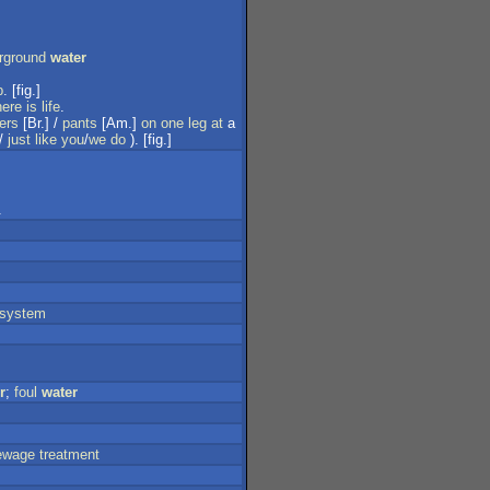
rground
water
b
. [fig.]
here
is
life
.
ers
[Br.] /
pants
[Am.]
on
one
leg
at
a
/
just
like
you
/
we
do
). [fig.]
.
system
r
;
foul
water
ewage
treatment