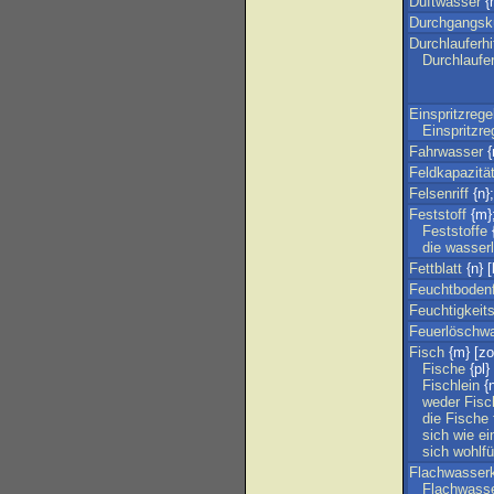
Duftwasser
{
Durchgangskü
Durchlauferhi
Durchlaufer
Einspritzregel
Einspritzre
Fahrwasser
{
Feldkapazitä
Felsenriff
{n}
Feststoff
{m}
Feststoffe
{
die
wasserl
Fettblatt
{n} [
Feuchtbodenf
Feuchtigkeit
Feuerlöschw
Fisch
{m} [zo
Fische
{pl}
Fischlein
{n
weder
Fisc
die
Fische
sich
wie
ei
sich
wohlfü
Flachwasser
Flachwass