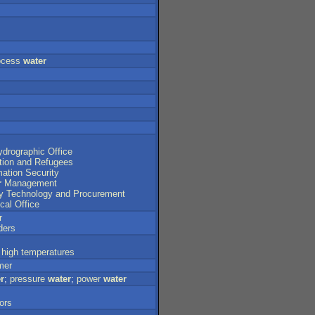
ocess
water
ydrographic
Office
tion
and
Refugees
mation
Security
r
Management
y
Technology
and
Procurement
ical
Office
r
ders
high
temperatures
mer
r
;
pressure
water
;
power
water
ors