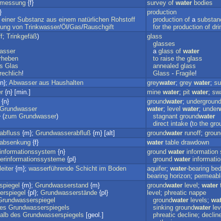
rmessung
{f}
survey
of
water
bodies
}
production
einer
Substanz
aus
einem
natürlichen
Rohstoff
production
of
a
substan
ung
von
Trinkwasser
/
Öl
/
Gas
/
Rauschgift
for
the
production
of
dri
f
;
Trinkgefäß
)
glass
glasses
asser
a
glass
of
water
rheben
to
raise
the
glass
s
Glas
annealed
glass
rechlich
!
Glass
-
Fragile
!
n};
Abwasser
aus
Haushalten
grey
water
;
grey
water
;
su
r
{n} [min.]
mine
water
;
pit
water
;
swa
{n}
ground
water
;
undergroun
Grundwasser
water
;
level
water
;
under
 (
zum
Grundwasser
)
stagnant
ground
water
direct
intake
(
to
the
gro
abfluss
{m};
Grundwasserabfluß
{m} [alt]
ground
water
runoff
;
groun
absenkung
{f}
water
table
drawdown
informationssystem
{n}
ground
water
information
erinformationssysteme
{pl}
ground
water
informati
eiter
{m};
wasserführende
Schicht
im
Boden
aquifer
;
water
-bearing
be
bearing
horizon
;
permeabl
spiegel
{m};
Grundwasserstand
{m}
ground
water
level
;
water
rspiegel
{pl};
Grundwasserstände
{pl}
level
;
phreatic
nappe
Grundwasserspiegel
ground
water
levels
;
wat
es
Grundwasserspiegels
sinking
ground
water
lev
alb
des
Grundwasserspiegels
[geol.]
phreatic
decline
;
declin