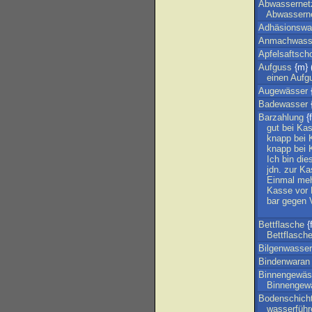
Abwassernet
Abwassern
Adhäsionswa
Anmachwass
Apfelsaftscho
Aufguss
{m} 
einen
Aufg
Augewässer
Badewasser
Barzahlung
{f
gut
bei
Ka
knapp
bei
knapp
bei
Ich
bin
die
jdn
.
zur
Ka
Einmal
me
Kasse
vor
bar
gegen
Bettflasche
{f
Bettflasch
Bilgenwasser
Bindenwaran
Binnengewäs
Binnengew
Bodenschich
wasserführ