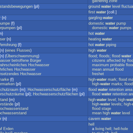
gathering
zone
standsbewegungen
{pl}
ground
water
level
fluctu
first
water
[coll.]
r
{n}
gargling-
water
pumpe
{f}
domestic
water
pump
erpumpen
{pl}
domestic
water
pumps
n}
hot
water
ser
{n}
heating
water
errohrung
{f}
hot
water
piping
n} (
eines
Flusses
)
high
water
n} (
Überschwemmung
)
flood
;
floods
;
flood
water
asser
betroffene
Bürger
citizens
affected
by
flo
ahrscheinliches
Hochwasser
maximum
probable
floo
hrliches
Hochwasser
mean
annual
flood
nsetzendes
Hochwasser
freshet
marke
{f}
high-
water
mark
;
flood
ma
rmarken
{pl}
high-
water
marks
;
flood
chutzraum
{m};
Hochwasserschutzfläche
{m}
flood
water
retention
area
rschutzräume
{pl};
Hochwasserschutzflächen
{pl}
flood
water
retention
ar
tand
{m}
high-
water
level
;
high-
wat
rstände
{pl}
high-
water
levels
;
high-
ochwasserstand
flood
stage
chwasserstand
mean
high
water
level
r
{n}
cavern
water
hell
uf
Erden
a
living
hell
;
hell-hole