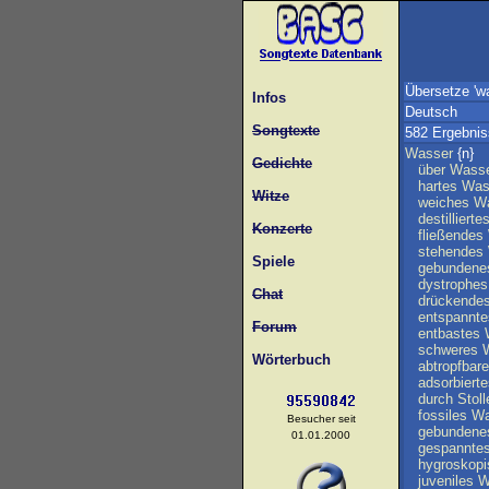
Übersetze 'wa
Infos
Deutsch
Songtexte
582 Ergebni
Wasser
{n}
Gedichte
über
Wass
hartes
Was
Witze
weiches
W
destillierte
Konzerte
fließendes
stehendes
Spiele
gebundene
dystrophes
Chat
drückende
entspannte
Forum
entbastes
schweres
Wörterbuch
abtropfbar
adsorbiert
durch
Stoll
fossiles
Wa
Besucher seit
gebundene
01.01.2000
gespannte
hygroskop
juveniles
W