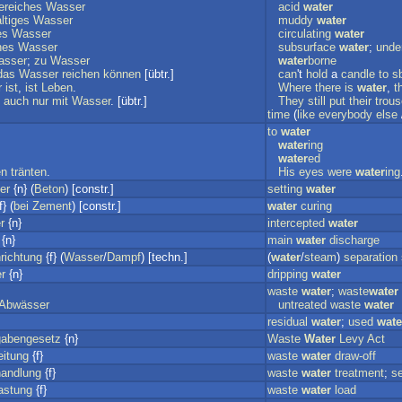
ereiches
Wasser
acid
water
ltiges
Wasser
muddy
water
es
Wasser
circulating
water
hes
Wasser
subsurface
water
;
unde
asser
;
zu
Wasser
water
borne
das
Wasser
reichen
können
[übtr.]
can
't
hold
a
candle
to
s
r
ist
,
ist
Leben
.
Where
there
is
water
,
t
auch
nur
mit
Wasser
. [übtr.]
They
still
put
their
trous
time
(
like
everybody
else
to
water
water
ing
water
ed
en
tränten
.
His
eyes
were
water
ing
er
{n} (
Beton
) [constr.]
setting
water
f} (
bei
Zement
) [constr.]
water
curing
r
{n}
intercepted
water
{n}
main
water
discharge
richtung
{f} (
Wasser
/
Dampf
) [techn.]
(
water
/
steam
)
separation
r
{n}
dripping
water
waste
water
;
waste
water
Abwässer
untreated
waste
water
residual
water
;
used
wate
abengesetz
{n}
Waste
Water
Levy
Act
itung
{f}
waste
water
draw-off
andlung
{f}
waste
water
treatment
;
s
astung
{f}
waste
water
load