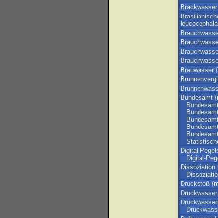
Brackwasser
Brasilianisch
leucocephala
Brauchwasse
Brauchwasse
Brauchwasse
Brauchwass
Brauwasser
{
Brunnenvergi
Brunnenwass
Bundesamt
{n
Bundesam
Bundesam
Bundesam
Bundesam
Bundesam
Statistisch
Digital-Pegel
Digital-Peg
Dissoziation
{
Dissoziati
Druckstoß
{m
Druckwasser
Druckwasserr
Druckwasse