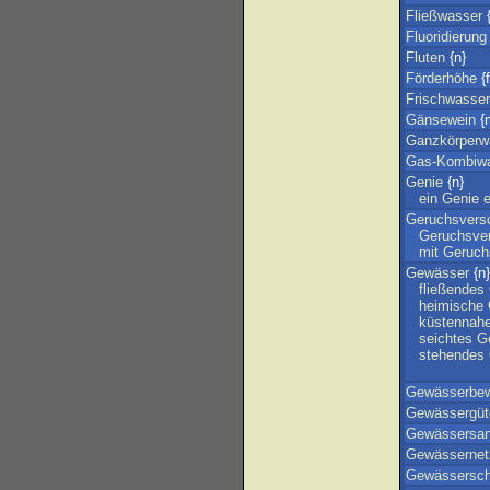
Fließwasser
{
Fluoridierung
Fluten
{n}
Förderhöhe
{f
Frischwasser
Gänsewein
{
Ganzkörperw
Gas-Kombiwa
Genie
{n}
ein
Genie
e
Geruchsvers
Geruchsve
mit
Geruch
Gewässer
{n}
fließendes
heimische
küstennah
seichtes
G
stehendes
Gewässerbew
Gewässergüte
Gewässersan
Gewässernet
Gewässersch