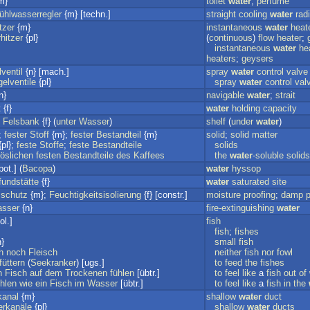
m}
toilet
water
;
perfume
hlwasserregler
{m} [techn.]
straight
cooling
water
rad
tzer
{m}
instantaneous
water
heat
hitzer
{pl}
(
continuous
)
flow
heater
;
instantaneous
water
he
heaters
;
geysers
ventil
{n} [mach.]
spray
water
control
valve
gelventile
{pl}
spray
water
control
val
n}
navigable
water
;
strait
t
{f}
water
holding
capacity
;
Felsbank
{f} (
unter
Wasser
)
shelf
(
under
water
)
;
fester
Stoff
{m};
fester
Bestandteil
{m}
solid
;
solid
matter
pl};
feste
Stoffe
;
feste
Bestandteile
solids
öslichen
festen
Bestandteile
des
Kaffees
the
water
-soluble
solids
bot.] (
Bacopa
)
water
hyssop
undstätte
{f}
water
saturated
site
sschutz
{m};
Feuchtigkeitsisolierung
{f} [constr.]
moisture
proofing
;
damp
p
asser
{n}
fire-extinguishing
water
ol.]
fish
fish
;
fishes
}
small
fish
h
noch
Fleisch
neither
fish
nor
fowl
füttern
(
Seekranker
) [ugs.]
to
feed
the
fishes
n
Fisch
auf
dem
Trockenen
fühlen
[übtr.]
to
feel
like
a
fish
out
of
hlen
wie
ein
Fisch
im
Wasser
[übtr.]
to
feel
like
a
fish
in
the
kanal
{m}
shallow
water
duct
erkanäle
{pl}
shallow
water
ducts