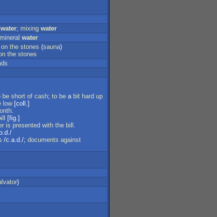
water
;
mixing
water
mineral
water
on
the
stones
(
sauna
)
on
the
stones
nds
o
be
short
of
cash
;
to
be
a
bit
hard
up
e
low
[coll.]
onth
.
ill
[fig.]
er
is
presented
with
the
bill
.
b.d./
s
/c.a.d./;
documents
against
alvator
)