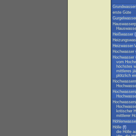
Grundwasser
erste
Güte
Gurgelwasse
Hauswasser
Hauswass
Heißwasser
{
Heizungswas
Heizwasser-V
Hochwasser
{
Hochwasser
{
vom
Hochw
höchstes
w
mittleres
jä
plötzlich
ei
Hochwasser
Hochwasse
Hochwassers
Hochwasse
Hochwassers
Hochwasse
kritischer
H
mittlerer
Ho
Höhlenwasse
Hölle
{f}
die
Hölle
a