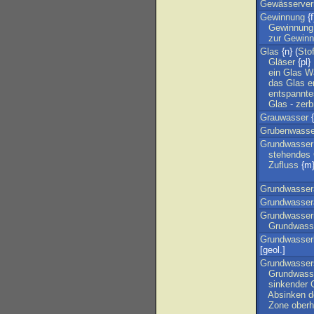
Gewässerve
Gewinnung
{f
Gewinnung
zur
Gewinn
Glas
{n} (
Stof
Gläser
{pl}
ein
Glas
W
das
Glas
e
entspannte
Glas
-
zerb
Grauwasser
{
Grubenwasse
Grundwasser
stehendes
Zufluss
{m}
Grundwasser
Grundwasser
Grundwasser
Grundwass
Grundwasserl
[geol.]
Grundwasser
Grundwasse
sinkender
Absinken
d
Zone
oberh