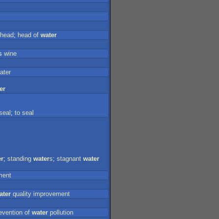
head
;
head
of
water
's
wine
ater
er
seal
;
to
seal
er
;
standing
water
s
;
stagnant
water
ment
ater
quality
improvement
evention
of
water
pollution