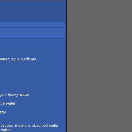
water
;
aqua
purificata
gen
;
heavy
water
ive
water
ater
roscopic
moisture
;
absorbed
water
water