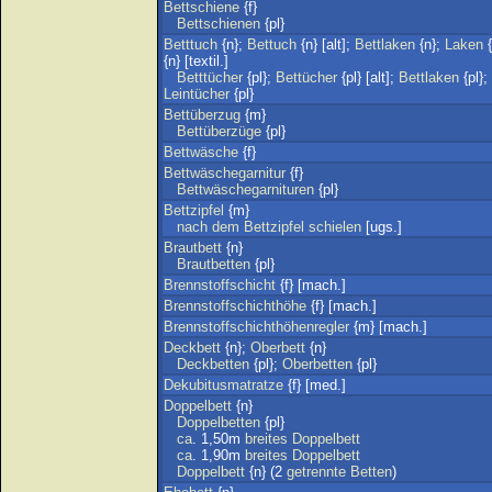
Bettschiene
{f}
Bettschienen
{pl}
Betttuch
{n};
Bettuch
{n} [alt];
Bettlaken
{n};
Laken
{
{n} [textil.]
Betttücher
{pl};
Bettücher
{pl} [alt];
Bettlaken
{pl};
Leintücher
{pl}
Bettüberzug
{m}
Bettüberzüge
{pl}
Bettwäsche
{f}
Bettwäschegarnitur
{f}
Bettwäschegarnituren
{pl}
Bettzipfel
{m}
nach
dem
Bettzipfel
schielen
[ugs.]
Brautbett
{n}
Brautbetten
{pl}
Brennstoffschicht
{f} [mach.]
Brennstoffschichthöhe
{f} [mach.]
Brennstoffschichthöhenregler
{m} [mach.]
Deckbett
{n};
Oberbett
{n}
Deckbetten
{pl};
Oberbetten
{pl}
Dekubitusmatratze
{f} [med.]
Doppelbett
{n}
Doppelbetten
{pl}
ca
. 1,50m
breites
Doppelbett
ca
. 1,90m
breites
Doppelbett
Doppelbett
{n} (2
getrennte
Betten
)