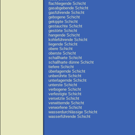
flachliegende
Schicht
gasabgebende
Schicht
gasführende
Schicht
gebogene
Schicht
gekippte
Schicht
gestauchte
Schicht
gestörte
Schicht
hangende
Schicht
kohleführende
Schicht
liegende
Schicht
obere
Schicht
oberste
Schicht
schallharte
Schicht
schallharte
dünne
Schicht
tiefere
Schicht
überlagernde
Schicht
unberührte
Schicht
unterlagernde
Schicht
unterste
Schicht
verbogene
Schicht
verfestigte
Schicht
versetzte
Schicht
verwitternde
Schicht
verworfene
Schicht
wasserdurchlässige
Schicht
wasserführende
Schicht