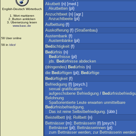
Akutbett
{n} [med.]
Akutbetten
{pl}
English-Deutsch Wörterbuch
Anzuchtbeet
{n} [agr.]
1. Wort markieren
Anzuchtbeete
{pl}
2. Button anklicken
3. Übersetzung lesen
Aufbettung
{f}
www.basc.de
Auskofferung
{f} (
Straßenbau
)
Austernbank
{f}
58 User online
Austernbänke
{pl}
58 in
/dict/
Bed
ächtigkeit
{f}
Bed
ürfnis
{n}
Bed
ürfnisse
{pl}
jds
.
Bed
ürfnisse
abdecken
(
dringendes
)
Bed
ürfnis
{n}
die
Bed
ürftigen
{pl};
Bed
ürftige
Bed
ürftigkeit
{f}
Befriedigung
{f} [psych.]
sexual
gratification
aufgeschobene
Befriedigung
/
Bed
ürfnisbefriedig
Belohnung
Spaßorientierte
Leute
erwarten
unmittelbare
Bed
ürfnisbefriedigung
.
Das
ist
reine
Selbstbefriedigung
. [übtr.]
Beistellbett
{n};
Rollbett
{n}
Bettnässer
{m};
Bettnässerin
{f} [psych.]
Bettnässer
{pl};
Bettnässerinnen
{pl}
zum
Bettnässer
werden
;
zur
Bettnässerin
werden