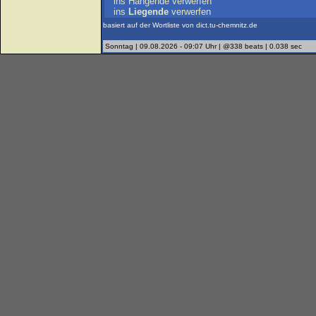
ins
Hangende
verwerfen
ins
Liegende
verwerfen
basiert auf der Wortliste von dict.tu-chemnitz.de
Sonntag | 09.08.2026 - 09:07 Uhr | @338 beats | 0.038 sec