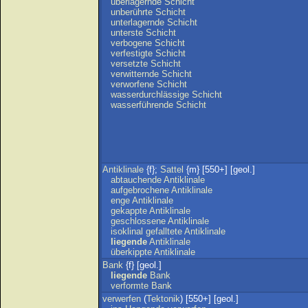
überlagernde
Schicht
unberührte
Schicht
unterlagernde
Schicht
unterste
Schicht
verbogene
Schicht
verfestigte
Schicht
versetzte
Schicht
verwitternde
Schicht
verworfene
Schicht
wasserdurchlässige
Schicht
wasserführende
Schicht
Antiklinale
{f};
Sattel
{m} [550+] [geol.]
abtauchende
Antiklinale
aufgebrochene
Antiklinale
enge
Antiklinale
gekappte
Antiklinale
geschlossene
Antiklinale
isoklinal
gefalltete
Antiklinale
liegende
Antiklinale
überkippte
Antiklinale
Bank
{f} [geol.]
liegende
Bank
verformte
Bank
verwerfen
(
Tektonik
) [550+] [geol.]