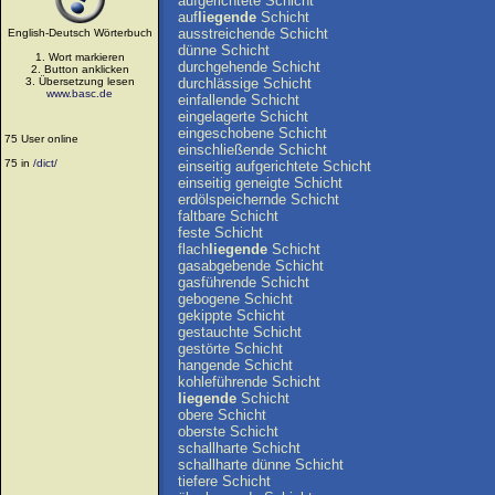
aufgerichtete
Schicht
auf
liegende
Schicht
ausstreichende
Schicht
English-Deutsch Wörterbuch
dünne
Schicht
1. Wort markieren
durchgehende
Schicht
2. Button anklicken
3. Übersetzung lesen
durchlässige
Schicht
www.basc.de
einfallende
Schicht
eingelagerte
Schicht
eingeschobene
Schicht
75 User online
einschließende
Schicht
75 in
/dict/
einseitig
aufgerichtete
Schicht
einseitig
geneigte
Schicht
erdölspeichernde
Schicht
faltbare
Schicht
feste
Schicht
flach
liegende
Schicht
gasabgebende
Schicht
gasführende
Schicht
gebogene
Schicht
gekippte
Schicht
gestauchte
Schicht
gestörte
Schicht
hangende
Schicht
kohleführende
Schicht
liegende
Schicht
obere
Schicht
oberste
Schicht
schallharte
Schicht
schallharte
dünne
Schicht
tiefere
Schicht