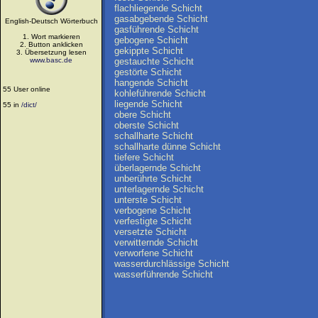
flachliegende
Schicht
gasabgebende
Schicht
English-Deutsch Wörterbuch
gasführende
Schicht
1. Wort markieren
gebogene
Schicht
2. Button anklicken
gekippte
Schicht
3. Übersetzung lesen
www.basc.de
gestauchte
Schicht
gestörte
Schicht
hangende
Schicht
55 User online
kohleführende
Schicht
liegende
Schicht
55 in
/dict/
obere
Schicht
oberste
Schicht
schallharte
Schicht
schallharte
dünne
Schicht
tiefere
Schicht
überlagernde
Schicht
unberührte
Schicht
unterlagernde
Schicht
unterste
Schicht
verbogene
Schicht
verfestigte
Schicht
versetzte
Schicht
verwitternde
Schicht
verworfene
Schicht
wasserdurchlässige
Schicht
wasserführende
Schicht