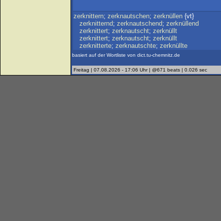
zerknittern
;
zerknautschen
;
zerknüllen
{vt}
zerknitternd
;
zerknautschend
;
zerknüllend
zerknittert
;
zerknautscht
;
zerknüllt
zerknittert
;
zerknautscht
;
zerknüllt
zerknitterte
;
zerknautschte
;
zerknüllte
basiert auf der Wortliste von dict.tu-chemnitz.de
Freitag | 07.08.2026 - 17:06 Uhr | @671 beats | 0.026 sec