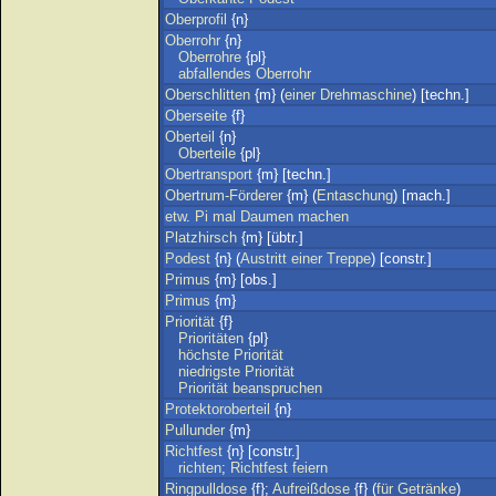
Oberprofil
{n}
Oberrohr
{n}
Oberrohre
{pl}
abfallendes
Oberrohr
Oberschlitten
{m} (
einer
Drehmaschine
) [techn.]
Oberseite
{f}
Oberteil
{n}
Oberteile
{pl}
Obertransport
{m} [techn.]
Obertrum-Förderer
{m} (
Entaschung
) [mach.]
etw
.
Pi
mal
Daumen
machen
Platzhirsch
{m} [übtr.]
Podest
{n} (
Austritt
einer
Treppe
) [constr.]
Primus
{m} [obs.]
Primus
{m}
Priorität
{f}
Prioritäten
{pl}
höchste
Priorität
niedrigste
Priorität
Priorität
beanspruchen
Protektoroberteil
{n}
Pullunder
{m}
Richtfest
{n} [constr.]
richten
;
Richtfest
feiern
Ringpulldose
{f};
Aufreißdose
{f} (
für
Getränke
)