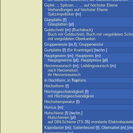
Gipfel
...;
Spitzen
...; ...
auf
höchster
Ebene
Verhandlungen
auf
höchster
Ebene
Spitzenpolitiker
{m}
Glasplatte
{f}
Glasplatten
{pl}
Goldschnitt
{m} (
Buchdruck
)
Buch
mit
Goldschnitt
;
Buch
mit
vergoldeten
Schn
mit
vergoldeten
Oberkanten
Gruppenerste
{m,f};
Gruppenerster
Gurtplatte
{f} (
für
Kranträger
) [techn.]
Hauptgewinn
{m};
Hauptpreis
{m}
Hauptgewinne
{pl};
Hauptpreise
{pl}
Herzenswunsch
{m};
Lieblingswunsch
{m}
nach
Herzenslust
ihr
Herzenswunsch
in
Hochform
;
in
Top
form
Höchstform
{f}
Höchstgeschwindigkeit
{f}
mit
Höchstgeschwindigkeit
Höchsttemperatur
{f}
Humus
{m}
Hutschiene
{f} [techn.]
Hutschienen
{pl}
auf
DIN-Schiene
(
TS
35)
montierte
Elektrobauteil
Kapodaster
{m};
Saitenfessel
{f};
Obersattel
{m} [mu