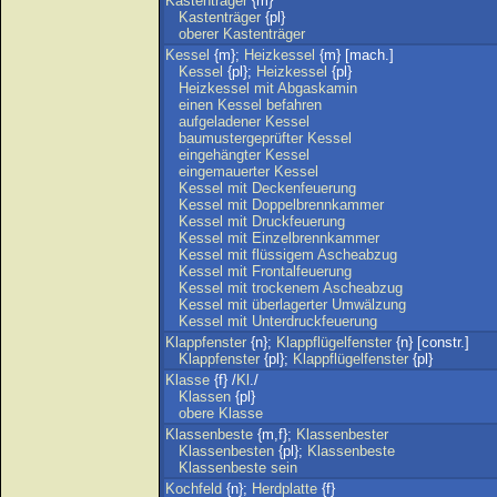
Kastenträger
{m}
Kastenträger
{pl}
oberer
Kastenträger
Kessel
{m};
Heizkessel
{m} [mach.]
Kessel
{pl};
Heizkessel
{pl}
Heizkessel
mit
Abgaskamin
einen
Kessel
befahren
aufgeladener
Kessel
baumustergeprüfter
Kessel
eingehängter
Kessel
eingemauerter
Kessel
Kessel
mit
Deckenfeuerung
Kessel
mit
Doppelbrennkammer
Kessel
mit
Druckfeuerung
Kessel
mit
Einzelbrennkammer
Kessel
mit
flüssigem
Ascheabzug
Kessel
mit
Frontalfeuerung
Kessel
mit
trockenem
Ascheabzug
Kessel
mit
überlagerter
Umwälzung
Kessel
mit
Unterdruckfeuerung
Klappfenster
{n};
Klappflügelfenster
{n} [constr.]
Klappfenster
{pl};
Klappflügelfenster
{pl}
Klasse
{f} /
Kl
./
Klassen
{pl}
obere
Klasse
Klassenbeste
{m,f};
Klassenbester
Klassenbesten
{pl};
Klassenbeste
Klassenbeste
sein
Kochfeld
{n};
Herdplatte
{f}