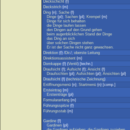
Deckschicht
{f}
Deckstrich
{m}
Ding
{n};
Sache
{f}
Dinge
{pl};
Sachen
{pl};
Krempel
{m}
Dinge
für
sich
behalten
die
Dinge
laufen
lassen
den
Dingen
auf
den
Grund
gehen
beim
augenblicklichen
Stand
der
Dinge
das
Ding
an
sich
über
solchen
Dingen
stehen
Er
ist
der
Sache
nicht
ganz
gewachsen
.
Direktion
{f} /
Dir
./;
oberste
Leitung
Direktionsassistent
{m}
Domkappe
{f} (
Ventil
) [techn.]
Draufsicht
{f};
Aufsicht
{f};
Ansicht
{f}
Draufsichten
{pl};
Aufsichten
{pl};
Ansichten
{pl}
Draufsicht
{f} (
technische
Zeichnung
)
Eröffnungsmenü
{n};
Startmenü
{n} [comp.]
Ersteintrag
{m}
Ersteinträge
{pl}
Formularanfang
{m}
Führungsspitze
{f}
Führungsstab
{m}
Gardine
{f}
Gardinen
{pl}
die
Gardinen
aufziehen
;
die
Gardinen
zuziehen