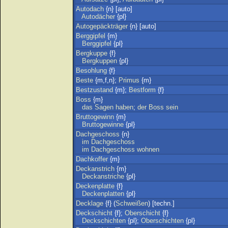
Autodach
{n} [auto]
Autodächer
{pl}
Autogepäckträger
{n} [auto]
Berggipfel
{m}
Berggipfel
{pl}
Bergkuppe
{f}
Bergkuppen
{pl}
Besohlung
{f}
Beste
{m,f,n};
Primus
{m}
Bestzustand
{m};
Bestform
{f}
Boss
{m}
das
Sagen
haben
;
der
Boss
sein
Bruttogewinn
{m}
Bruttogewinne
{pl}
Dachgeschoss
{n}
im
Dachgeschoss
im
Dachgeschoss
wohnen
Dachkoffer
{m}
Deckanstrich
{m}
Deckanstriche
{pl}
Deckenplatte
{f}
Deckenplatten
{pl}
Decklage
{f} (
Schweißen
) [techn.]
Deckschicht
{f};
Oberschicht
{f}
Deckschichten
{pl};
Oberschichten
{pl}