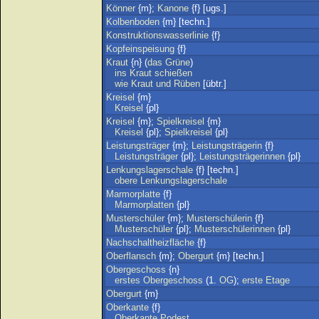
Könner
{m};
Kanone
{f} [ugs.]
Kolbenboden
{m} [techn.]
Konstruktionswasserlinie
{f}
Kopfeinspeisung
{f}
Kraut
{n} (
das
Grüne
)
ins
Kraut
schießen
wie
Kraut
und
Rüben
[übtr.]
Kreisel
{m}
Kreisel
{pl}
Kreisel
{m};
Spielkreisel
{m}
Kreisel
{pl};
Spielkreisel
{pl}
Leistungsträger
{m};
Leistungsträgerin
{f}
Leistungsträger
{pl};
Leistungsträgerinnen
{pl}
Lenkungslagerschale
{f} [techn.]
obere
Lenkungslagerschale
Marmorplatte
{f}
Marmorplatten
{pl}
Musterschüler
{m};
Musterschülerin
{f}
Musterschüler
{pl};
Musterschülerinnen
{pl}
Nachschaltheizfläche
{f}
Oberflansch
{m};
Obergurt
{m} [techn.]
Obergeschoss
{n}
erstes
Obergeschoss
(1.
OG
);
erste
Etage
Obergurt
{m}
Oberkante
{f}
Oberkante
Podest