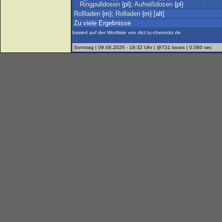
Ringpulldosen
{pl};
Aufreißdosen
{pl}
Rollladen
{m};
Rolladen
{m} [alt]
Zu viele Ergebnisse
basiert auf der Wortliste von dict.tu-chemnitz.de
Sonntag | 09.08.2026 - 18:32 Uhr | @731 beats | 0.060 sec