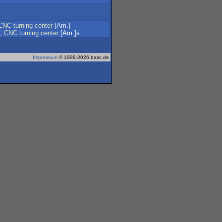
CNC
turning
center
[Am.]
];
CNC
turning
center
[Am.]s
Impressum
© 1998-2026 basc.de