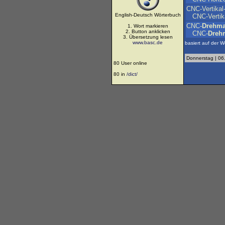
CNC-Vertikal
English-Deutsch Wörterbuch
CNC-Vertik
CNC-
Drehma
1. Wort markieren
2. Button anklicken
CNC-
Dreh
3. Übersetzung lesen
www.basc.de
basiert auf der W
Donnerstag | 06
80 User online
80 in
/dict/