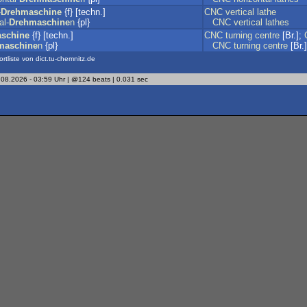
-
Drehmaschine
{f} [techn.]
CNC
vertical
lathe
al-
Drehmaschine
n
{pl}
CNC
vertical
lathes
schine
{f} [techn.]
CNC
turning
centre
[Br.];
maschine
n
{pl}
CNC
turning
centre
[Br.
ortliste von dict.tu-chemnitz.de
.08.2026 - 03:59 Uhr | @124 beats | 0.031 sec