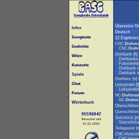
Übersetze 'D
Infos
Deutsch
Songtexte
12 Ergebniss
CNC-
Drehma
Gedichte
CNC-
Dreh
Drehbank
{f}
Witze
Drehbänke
Futterdreh
Konzerte
Drehbank
m
Drehbank
m
Spiele
Drehherz
{n} 
Chat
Leitspindel
{f}
Leitspindel
Forum
NC-
Drehmas
NC-
Drehm
Wörterbuch
Oberschlitten
Querschlitten
Setzstock
{m
Besucher seit
Setzstöck
01.01.2000
Teilapparat
{m
CNC-Horizont
CNC-Horizo