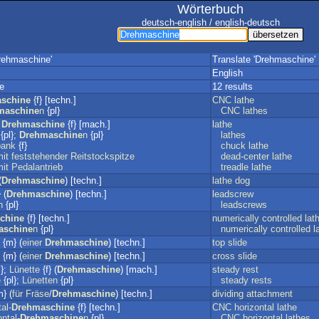
Wörterbuch
deutsch-english / english-deutsch
rehmaschine'
Translate 'Drehmaschine'
English
e
12 results
schine
{f} [techn.]
CNC
lathe
maschine
n
{pl}
CNC
lathes
;
Drehmaschine
{f} [mach.]
lathe
{pl};
Drehmaschine
n
{pl}
lathes
bank
{f}
chuck
lathe
it
feststehender
Reitstockspitze
dead-center
lathe
it
Pedalantrieb
treadle
lathe
(
Drehmaschine
) [techn.]
lathe
dog
 (
Drehmaschine
) [techn.]
leadscrew
n
{pl}
leadscrews
chine
{f} [techn.]
numerically
controlled
lat
aschine
n
{pl}
numerically
controlled
l
{m} (
einer
Drehmaschine
) [techn.]
top
slide
{m} (
einer
Drehmaschine
) [techn.]
cross
slide
};
Lünette
{f} (
Drehmaschine
) [mach.]
steady
rest
e
{pl};
Lünetten
{pl}
steady
rests
} (
für
Fräse
/
Drehmaschine
) [techn.]
dividing
attachment
al-
Drehmaschine
{f} [techn.]
CNC
horizontal
lathe
ntal-
Drehmaschine
n
{pl}
CNC
horizontal
lathes