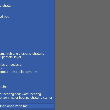
s
stratum
ed
bed
d
tum
;
high-angle
dipping
stratum
;
superficial
layer
rlayer
;
sublayer
loor
stratum
;
crumpled
stratum
tratum
er-bearing
bed
;
water-bearing
orizon
;
water-bearing
stratum
;
carrier
ined
obscure
to
me
.