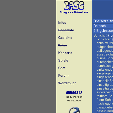
Übersetze 'tie
Infos
Deutsch
Songtexte
2 Ergebnisse
Schicht
{f} [g
Gedichte
Schichten
{
abbauwürd
Witze
aufgerichte
aufliegend
Konzerte
ausstreich
dünne
Schi
Spiele
durchgehe
durchlässi
Chat
einfallende
eingelagert
Forum
eingescho
einschließ
Wörterbuch
einseitig
au
einseitig
ge
erdölspeic
faltbare
Sc
Besucher seit
feste
Schic
01.01.2000
flachliegen
gasabgebe
gasführend