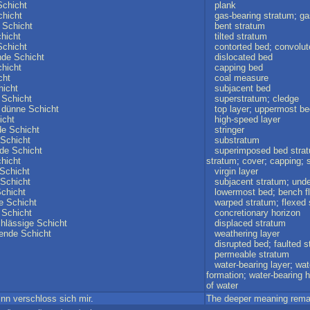
Schicht
plank
chicht
gas-bearing
stratum
;
ga
Schicht
bent
stratum
hicht
tilted
stratum
Schicht
contorted
bed
;
convolut
nde
Schicht
dislocated
bed
hicht
capping
bed
cht
coal
measure
hicht
subjacent
bed
Schicht
superstratum
;
cledge
dünne
Schicht
top
layer
;
uppermost
be
icht
high-speed
layer
de
Schicht
stringer
Schicht
substratum
nde
Schicht
superimposed
bed
stra
hicht
stratum
;
cover
;
capping
;
Schicht
virgin
layer
Schicht
subjacent
stratum
;
unde
chicht
lowermost
bed
;
bench
f
e
Schicht
warped
stratum
;
flexed
Schicht
concretionary
horizon
hlässige
Schicht
displaced
stratum
ende
Schicht
weathering
layer
disrupted
bed
;
faulted
s
permeable
stratum
water-bearing
layer
;
wat
formation
;
water-bearing
h
of
water
inn
verschloss
sich
mir
.
The
deeper
meaning
rema