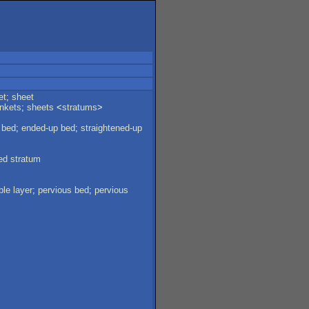
et
;
sheet
ankets
;
sheets
<
stratums
>
bed
;
ended-up
bed
;
straightened-up
ed
stratum
ble
layer
;
pervious
bed
;
pervious