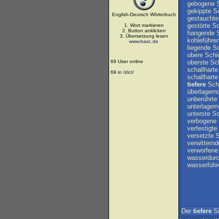
gebogene
gekippte
S
English-Deutsch Wörterbuch
gestauchte
gestörte
Sc
1. Wort markieren
2. Button anklicken
hangende
3. Übersetzung lesen
kohleführe
www.basc.de
liegende
Sc
obere
Schi
69 User online
oberste
Sc
schallharte
69 in
/dict/
schallharte
tiefere
Sch
überlagern
unberührte
unterlager
unterste
Sc
verbogene
verfestigte
versetzte
S
verwitternd
verworfene
wasserdurc
wasserführ
Der
tiefere
S