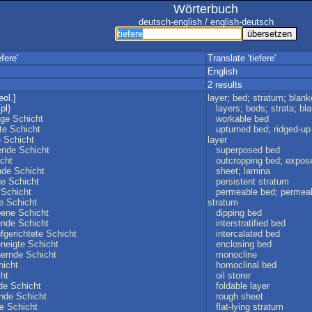
Wörterbuch
deutsch-english / english-deutsch
fere'
Translate 'tiefere'
English
2 results
eol.]
layer
;
bed
;
stratum
;
blank
pl}
layers
;
beds
;
strata
;
bl
ige
Schicht
workable
bed
te
Schicht
upturned
bed
;
ridged-up
e
Schicht
layer
ende
Schicht
superposed
bed
cht
outcropping
bed
;
expos
nde
Schicht
sheet
;
lamina
ge
Schicht
persistent
stratum
Schicht
permeable
bed
;
permea
e
Schicht
stratum
bene
Schicht
dipping
bed
ende
Schicht
interstratified
bed
fgerichtete
Schicht
intercalated
bed
neigte
Schicht
enclosing
bed
hernde
Schicht
monocline
hicht
homoclinal
bed
ht
oil
storer
de
Schicht
foldable
layer
nde
Schicht
rough
sheet
e
Schicht
flat-lying
stratum