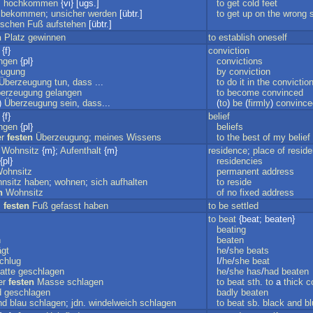
;
hochkommen
{vi} [ugs.]
to
get
cold
feet
bekommen
;
unsicher
werden
[übtr.]
to
get
up
on
the
wrong
lschen
Fuß
aufstehen
[übtr.]
n
Platz
gewinnen
to
establish
oneself
{f}
conviction
ngen
{pl}
convictions
eugung
by
conviction
Überzeugung
tun
,
dass
...
to
do
it
in
the
convictio
erzeugung
gelangen
to
become
convinced
)
Überzeugung
sein
,
dass
...
(
to
)
be
(
firmly
)
convince
{f}
belief
ngen
{pl}
beliefs
r
festen
Überzeugung
;
meines
Wissens
to
the
best
of
my
belief
;
Wohnsitz
{m};
Aufenthalt
{m}
residence
;
place
of
resid
{pl}
residencies
ohnsitz
permanent
address
nsitz
haben
;
wohnen
;
sich
aufhalten
to
reside
n
Wohnsitz
of
no
fixed
address
;
festen
Fuß
gefasst
haben
to
be
settled
to
beat
{beat; beaten}
beating
n
beaten
ägt
he
/
she
beats
chlug
I/
he
/
she
beat
atte
geschlagen
he
/
she
has
/
had
beaten
er
festen
Masse
schlagen
to
beat
sth
.
to
a
thick
c
d
geschlagen
badly
beaten
nd
blau
schlagen
;
jdn
.
windelweich
schlagen
to
beat
sb
.
black
and
bl