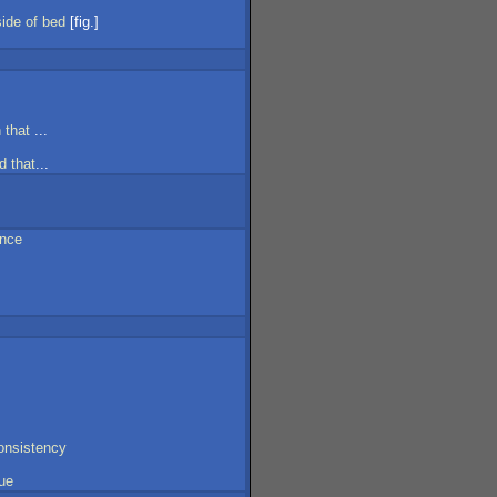
side
of
bed
[fig.]
n
that
...
d
that
...
ence
onsistency
ue