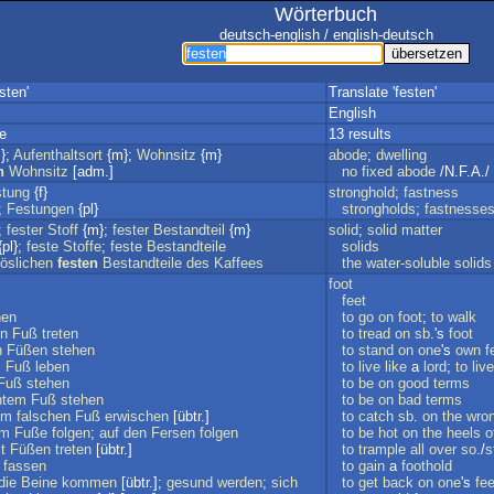
Wörterbuch
deutsch-english / english-deutsch
sten'
Translate 'festen'
English
e
13 results
};
Aufenthaltsort
{m};
Wohnsitz
{m}
abode
;
dwelling
n
Wohnsitz
[adm.]
no
fixed
abode
/N.F.A./
stung
{f}
stronghold
;
fastness
;
Festungen
{pl}
strongholds
;
fastnesse
;
fester
Stoff
{m};
fester
Bestandteil
{m}
solid
;
solid
matter
pl};
feste
Stoffe
;
feste
Bestandteile
solids
öslichen
festen
Bestandteile
des
Kaffees
the
water-soluble
solids
foot
feet
hen
to
go
on
foot
;
to
walk
n
Fuß
treten
to
tread
on
sb
.'s
foot
n
Füßen
stehen
to
stand
on
one
's
own
f
m
Fuß
leben
to
live
like
a
lord
;
to
live
Fuß
stehen
to
be
on
good
terms
htem
Fuß
stehen
to
be
on
bad
terms
em
falschen
Fuß
erwischen
[übtr.]
to
catch
sb
.
on
the
wro
em
Fuße
folgen
;
auf
den
Fersen
folgen
to
be
hot
on
the
heels
o
t
Füßen
treten
[übtr.]
to
trample
all
over
so
./
s
fassen
to
gain
a
foothold
die
Beine
kommen
[übtr.];
gesund
werden
;
sich
to
get
back
on
one
's
fee