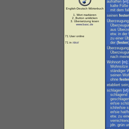
aufraffen
{vr}
kalte
Füße
English-Deutsch Wörterbuch
mit
dem
fa
1. Wort markieren
seinen
feste
2. Button anklicken
Überzeugung
3. Übersetzung lesen
www.basc.de
Überzeugu
aus
Überz
etw
.
in
der
71 User online
zu
einer
Üb
der
(
festen
71 in
/dict/
Überzeugung
Überzeugu
nach
meine
Wohnort
{m}
Wohnsitze
ständiger
W
seinen
Woh
ohne
feste
etabliert
sein
schlagen
{vt}
schlagend
geschlage
er
/
sie
schl
ich
/
er
/
sie
s
er
/
sie
hat
/
h
etw
.
zu
ein
vernichten
jdn
.
grün
u