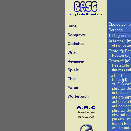
Übersetze 'fe
Infos
Deutsch
Songtexte
13 Ergebniss
Aufenthalt
{m
Gedichte
ohne
feste
Feste
{f};
Fe
Witze
Festen
{pl}
Feststoff
{m}
Konzerte
Feststoffe
{
die
wasserl
Spiele
Fuß
{m}
Chat
Füße
{pl}
zu
Fuß
ge
Forum
jdm
.
auf
de
auf
eigene
Wörterbuch
auf
große
auf
gutem
auf
schlec
jdm
.
auf
d
Besucher seit
etw
.
auf
d
01.01.2000
jdn
./
etw
.
mi
festen
Fuß
wieder
auf