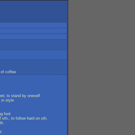
s
of
coffee
eet
;
to
stand
by
oneself
in
style
ng
foot
f
sth
.;
to
follow
hard
on
sth
.
th
.
t