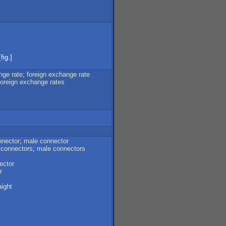
fig.]
nge
rate
;
foreign
exchange
rate
foreign
exchange
rates
nnector
;
male
connector
connectors
;
male
connectors
ector
r
aight