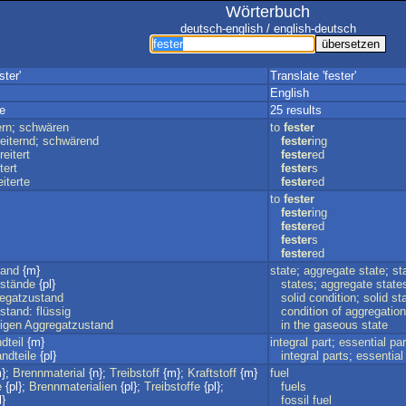
Wörterbuch
deutsch-english / english-deutsch
ster'
Translate 'fester'
English
e
25 results
ern
;
schwären
to
fester
eiternd
;
schwärend
fester
ing
reitert
fester
ed
tert
fester
s
eiterte
fester
ed
to
fester
fester
ing
fester
ed
fester
s
fester
ed
tand
{m}
state
;
aggregate
state
;
st
stände
{pl}
states
;
aggregate
state
egatzustand
solid
condition
;
solid
st
stand
:
flüssig
condition
of
aggregation
igen
Aggregatzustand
in
the
gaseous
state
dteil
{m}
integral
part
;
essential
par
ndteile
{pl}
integral
parts
;
essential
};
Brennmaterial
{n};
Treibstoff
{m};
Kraftstoff
{m}
fuel
e
{pl};
Brennmaterialien
{pl};
Treibstoffe
{pl};
fuels
l}
fossil
fuel