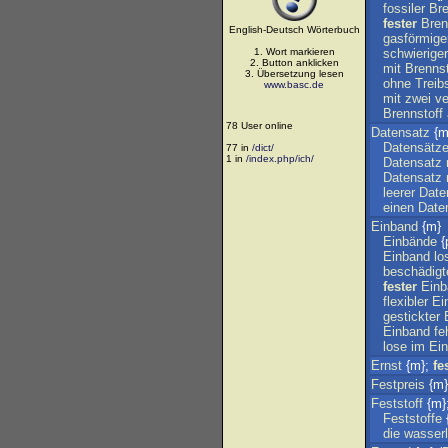
fossiler
Bre
fester
Bren
English-Deutsch Wörterbuch
gasförmige
1. Wort markieren
schwieriger
2. Button anklicken
mit
Brennst
3. Übersetzung lesen
ohne
Treibs
www.basc.de
mit
zwei
ve
Brennstoff
78 User online
Datensatz
{m
Datensätz
77 in
/dict/
1 in
/index.php/ich/
Datensatz
Datensatz
leerer
Date
einen
Date
Einband
{m}
Einbände
{
Einband
lo
beschädigt
fester
Einb
flexibler
Ei
gestickter
Einband
fe
lose
im
Ei
Ernst
{m};
fe
Festpreis
{m
Feststoff
{m}
Feststoffe
{
die
wasserl