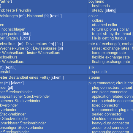
artner
)
boyfriend
}
boyfriends
nd
;
feste
Freundin
steady
[slang]
Halskragen
{m};
Halsband
{n} [textil.]
collar
collars
gen
attached
collar
n
hochschlagen
to
turn
up
one
's
collar
agen
packen
[übtr.]
to
get
sb
.
by
the
throat
[
der
Kragen
. [übtr.]
He
is
getting
furious
.
chselkurs
{m};
Devisenkurs
{m} [fin.]
rate
(
of
exchange
);
excha
Wechselkurse
{pl};
Devisenkurse
{pl}
rates
;
exchange
rates
;
r
Wechselkurs
;
fester
Wechselkurs
fixed
exchange
rate
chselkurs
flexible
exchange
rate
r
Wechselkurs
floating
exchange
rate
} [textil.]
silk
enstoff
spun
silk
ester
Bestandteil
eines
Fetts
) [chem.]
stearin
er
{m} [electr.]
plug
connector
;
circuit
co
nder
{pl}
plug
connectors
;
circuit
ner
Steckverbinder
one-piece
connector
spezifischer
Steckverbinder
application
related
conn
sicherer
Steckverbinder
non-touchable
connecto
kverbinder
fixed
connector
verbinder
free
connector
;
plug
str
Steckverbinder
sealed
connector
r
Steckverbinder
shielded
connector
pruchbarer
Steckverbinder
heavy-duty
connector
nseitiger
Steckverbinder
assembled
connector
er
Steckverbinder
rectangular
connector