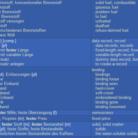
nnstoff
;
konventioneller
Brennstoff
solid
fuel
;
combustible
nstoff
gaseous
fuel
r
Brennstoff
problem
fuel
Brennstoff
to
fuel
off
versorgen
unfueled
toff
dualfuel
rschiedenen
Brennstoffen
refuse-derived
fuel
aus
Müll
} [comp.]
data
record
;
record
e
{pl}
data
records
;
records
mit
fester
Länge
fixed-length
record
;
fixe
mit
variabler
Länge
variable-length
record
nsatz
dummy
data
record
;
du
nsatz
anlegen
to
create
a
record
binding
pl};
Einfassungen
{pl}
bindings
se
binding
loose
er
Einband
binding
worn
and
hard-cover
nband
soft-cover
Einband
embroidered
binding
hlt
binding
gone
nband
binding
loosened
ster
Wille
;
feste
Überzeugung
{f}
seriousness
};
Fixpreis
{m};
fester
Preis
fixed
price
;
fester
Stoff
{m};
fester
Bestandteil
{m}
solid
;
solid
matter
pl};
feste
Stoffe
;
feste
Bestandteile
solids
öslichen
festen
Bestandteile
des
Kaffees
the
water-soluble
solids