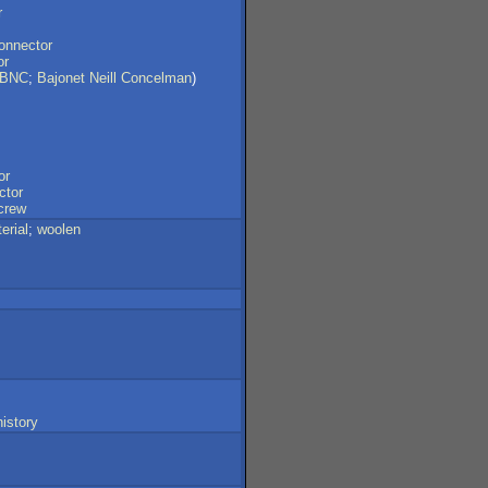
r
onnector
or
BNC
;
Bajonet
Neill
Concelman
)
or
ctor
crew
erial
;
woolen
history