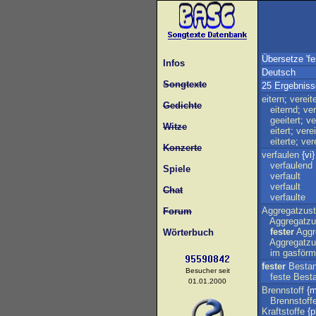
Übersetze 'fe
Infos
Deutsch
Songtexte
25 Ergebniss
eitern
;
vereit
Gedichte
eiternd
;
ver
geeitert
;
ve
Witze
eitert
;
verei
eiterte
;
ver
Konzerte
verfaulen
{vi}
verfaulend
Spiele
verfault
verfault
Chat
verfaulte
Aggregatzus
Forum
Aggregatzu
fester
Aggr
Wörterbuch
Aggregatzu
im
gasförm
fester
Bestan
Besucher seit
feste
Besta
01.01.2000
Brennstoff
{m
Brennstoff
Kraftstoffe
{p