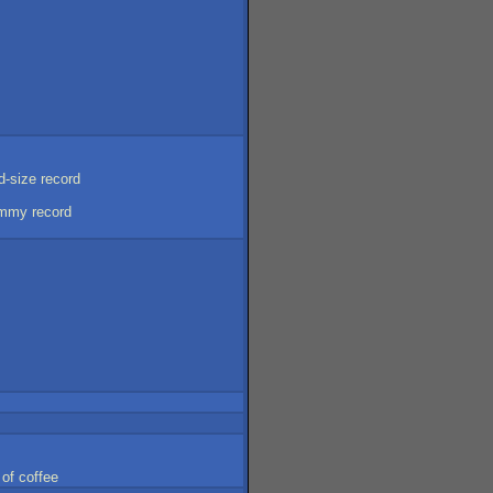
d-size
record
mmy
record
of
coffee