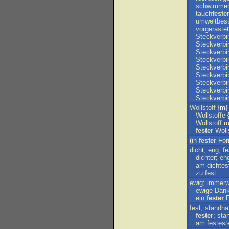
schwimme
tauch
feste
umweltbest
vorgerastet
Steckverbi
Steckverbi
Steckverbi
Steckverbi
Steckverbi
Steckverbi
Steckverbi
Steckverbi
Steckverbi
Wollstoff
{m} [
Wollstoffe
{
Wollstoff
m
fester
Woll
(
in
fester
Fo
dicht
;
eng
;
fe
dichter
;
en
am
dichtes
zu
fest
ewig
;
immerw
ewige
Dank
ein
fester
P
fest
;
standha
fester
;
sta
am
festest