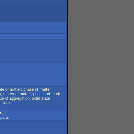
ate
of
matter
;
phase
of
matter
s
;
states
of
matter
;
phases
of
matter
ate
of
aggregation
;
solid
state
:
liquid
t
parts