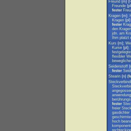
Freund
{m} (
P
Freunde
{pl
fester
Freu
Kragen
{m};
Kragen
{pl}
fester
Kra
den
Krage
jdn
.
am
Kr
Ihm
platzt
Kurs
{m};
We
Kurse
{pl};
festgelegte
flexibler
We
bewegliche
Seidenstoff
{m
fester
Seid
Stearin
{n} (
f
Steckverbind
Steckverbi
angegosse
anwendungs
berührungs
fester
Stec
freier
Steck
gasdichter
geschirmte
hoch
beans
komponente
rechteckig