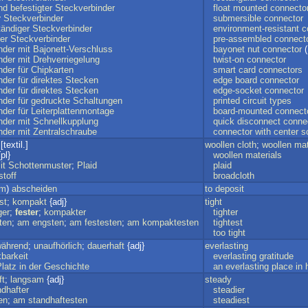
nd
befestigter
Steckverbinder
float
mounted
connecto
r
Steckverbinder
submersible
connector
ändiger
Steckverbinder
environment-resistant
c
er
Steckverbinder
pre-assembled
connect
nder
mit
Bajonett-Verschluss
bayonet
nut
connector
(
nder
mit
Drehverriegelung
twist-on
connector
nder
für
Chipkarten
smart
card
connectors
nder
für
direktes
Stecken
edge
board
connector
nder
für
direktes
Stecken
edge-socket
connector
nder
für
gedruckte
Schaltungen
printed
circuit
types
nder
für
Leiterplattenmontage
board-mounted
connect
nder
mit
Schnellkupplung
quick
disconnect
conne
nder
mit
Zentralschraube
connector
with
center
s
textil.]
woollen
cloth
;
woollen
mat
pl}
woollen
materials
it
Schottenmuster
;
Plaid
plaid
stoff
broadcloth
rm
)
abscheiden
to
deposit
st
;
kompakt
{adj}
tight
ger
;
fester
;
kompakter
tighter
ten
;
am
engsten
;
am
festesten
;
am
kompaktesten
tightest
too
tight
ährend
;
unaufhörlich
;
dauerhaft
{adj}
everlasting
barkeit
everlasting
gratitude
latz
in
der
Geschichte
an
everlasting
place
in
ft
;
langsam
{adj}
steady
ndhafter
steadier
en
;
am
standhaftesten
steadiest