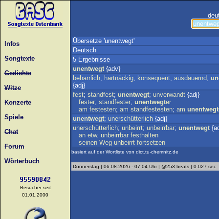
deu
Übersetze 'unentwegt'
Infos
Deutsch
Songtexte
5 Ergebnisse
unentwegt
{adv}
Gedichte
beharrlich
;
hartnäckig
;
konsequent
;
ausdauernd
;
un
{adj}
Witze
fest
;
standfest
;
unentwegt
;
unverwandt
{adj}
fester
;
standfester
;
unentwegt
er
Konzerte
am
festesten
;
am
standfestesten
;
am
unentwegt
Spiele
unentwegt
;
unerschütterlich
{adj}
unerschütterlich
;
unbeirrt
;
unbeirrbar
;
unentwegt
{ad
Chat
an
etw
.
unbeirrbar
festhalten
seinen
Weg
unbeirrt
fortsetzen
Forum
basiert auf der Wortliste von dict.tu-chemnitz.de
Wörterbuch
Donnerstag | 06.08.2026 - 07:04 Uhr | @253 beats | 0.027 sec
Besucher seit
01.01.2000