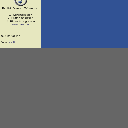
English-Deutsch Wörterbuch
1. Wort markieren
2. Button anklicken
3. Übersetzung lesen
www.basc.de
52 User online
52 in
/dict/