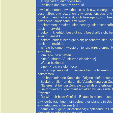
ausgehalten
;
durchgehalten
Ich
halte
das
nicht
mehr
aus
!
etw
.
bekommen
;
etw
.
erhalten
;
sich
etw
.
besorgen
;
beschaffen
;
etw
.
beziehen
;
etw
.
erreichen
;
etw
.
erwi
bekommend
;
erhaltend
;
sich
besorgend
;
sich
bes
beziehend
;
erreichend
;
erwirkend
bekommen
;
erhalten
;
sich
besorgt
;
sich
beschafft
erreicht
;
erwirkt
bekommt
;
erhält
;
besorgt
sich
;
beschafft
sich
;
be
erreicht
;
erwirkt
bekam
;
erhielt
;
besorgte
sich
;
beschaffte
sich
;
be
erreichte
;
erwirkte
wir
/
sie
bekamen
;
wir
/
sie
erhielten
;
wir
/
sie
erreicht
erwirkten
jdm
.
etw
.
beschaffen
eine
Auskunft
/
Auskünfte
einholen
{n}
Waren
beziehen
einen
Preis
erzielen
[econ.]
Erstausgaben
sind
mittlerweile
fast
nicht
mehr
z
bekommen
.
Ich
habe
mir
eine
Kopie
des
Originalbriefs
bescha
Zucker
erhält
man
durch
die
Verarbeitung
von
Zuc
Näheres
ist
bei
der
Zentrale
zu
erfahren
/
erfrage
Beim
zweiten
Experiment
erhielten
wir
ein
eindeu
Ergebnis
.
Du
wirst
dir
beim
Chef
die
Erlaubnis
holen
müsse
etw
.
berücksichtigen
;
einrechnen
;
einplanen
;
in
Betr
etw
.
erlauben
;
zulassen
{vt}
berücksichtigend
;
einrechnend
;
einplanend
;
in
Bet
ziehend
;
erlaubend
;
zulassend