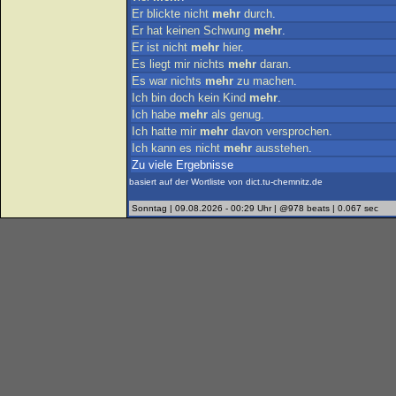
Er
blickte
nicht
mehr
durch
.
Er
hat
keinen
Schwung
mehr
.
Er
ist
nicht
mehr
hier
.
Es
liegt
mir
nichts
mehr
daran
.
Es
war
nichts
mehr
zu
machen
.
Ich
bin
doch
kein
Kind
mehr
.
Ich
habe
mehr
als
genug
.
Ich
hatte
mir
mehr
davon
versprochen
.
Ich
kann
es
nicht
mehr
ausstehen
.
Zu viele Ergebnisse
basiert auf der Wortliste von dict.tu-chemnitz.de
Sonntag | 09.08.2026 - 00:29 Uhr | @978 beats | 0.067 sec