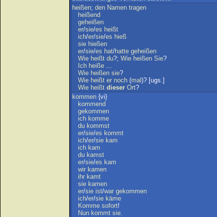
heißen
;
den
Namen
tragen
heißend
geheißen
er
/
sie
/
es
heißt
ich
/
er
/
sie
/
es
hieß
sie
hießen
er
/
sie
/
es
hat
/
hatte
geheißen
Wie
heißt
du
?;
Wie
heißen
Sie
?
Ich
heiße
...
Wie
heißen
sie
?
Wie
heißt
er
noch
(
mal
)? [ugs.]
Wie
heißt
dieser
Ort
?
kommen
{vi}
kommend
gekommen
ich
komme
du
kommst
er
/
sie
/
es
kommt
ich
/
er
/
sie
kam
ich
kam
du
kamst
er
/
sie
/
es
kam
wir
kamen
ihr
kamt
sie
kamen
er
/
sie
ist
/
war
gekommen
ich
/
er
/
sie
käme
Komme
sofort
!
Nun
kommt
sie
.