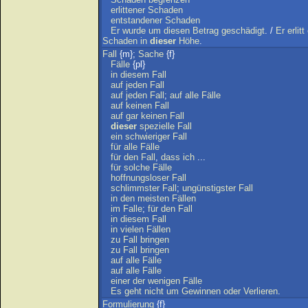
erlittener
Schaden
entstandener
Schaden
Er
wurde
um
diesen
Betrag
geschädigt
. /
Er
erlitt
Schaden
in
dieser
Höhe
.
Fall
{m};
Sache
{f}
Fälle
{pl}
in
diesem
Fall
auf
jeden
Fall
auf
jeden
Fall
;
auf
alle
Fälle
auf
keinen
Fall
auf
gar
keinen
Fall
dieser
spezielle
Fall
ein
schwieriger
Fall
für
alle
Fälle
für
den
Fall
,
dass
ich
...
für
solche
Fälle
hoffnungsloser
Fall
schlimmster
Fall
;
ungünstigster
Fall
in
den
meisten
Fällen
im
Falle
;
für
den
Fall
in
diesem
Fall
in
vielen
Fällen
zu
Fall
bringen
zu
Fall
bringen
auf
alle
Fälle
auf
alle
Fälle
einer
der
wenigen
Fälle
Es
geht
nicht
um
Gewinnen
oder
Verlieren
.
Formulierung
{f}