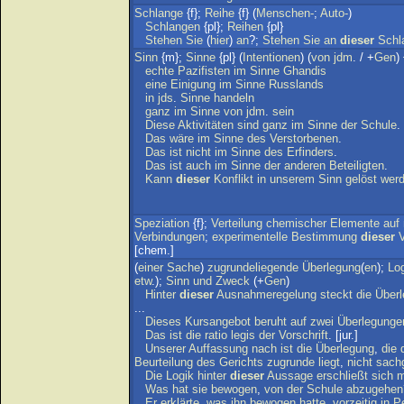
Schlange
{f};
Reihe
{f} (
Menschen-
;
Auto-
)
Schlangen
{pl};
Reihen
{pl}
Stehen
Sie
(
hier
)
an
?;
Stehen
Sie
an
dieser
Schl
Sinn
{m};
Sinne
{pl} (
Intentionen
) (
von
jdm
. / +
Gen
)
echte
Pazifisten
im
Sinne
Ghandis
eine
Einigung
im
Sinne
Russlands
in
jds
.
Sinne
handeln
ganz
im
Sinne
von
jdm
.
sein
Diese
Aktivitäten
sind
ganz
im
Sinne
der
Schule
.
Das
wäre
im
Sinne
des
Verstorbenen
.
Das
ist
nicht
im
Sinne
des
Erfinders
.
Das
ist
auch
im
Sinne
der
anderen
Beteiligten
.
Kann
dieser
Konflikt
in
unserem
Sinn
gelöst
wer
Speziation
{f};
Verteilung
chemischer
Elemente
auf
Verbindungen
;
experimentelle
Bestimmung
dieser
V
[chem.]
(
einer
Sache
)
zugrundeliegende
Überlegung
(
en
);
Lo
etw
.);
Sinn
und
Zweck
(+
Gen
)
Hinter
dieser
Ausnahmeregelung
steckt
die
Über
...
Dieses
Kursangebot
beruht
auf
zwei
Überlegunge
Das
ist
die
ratio
legis
der
Vorschrift
. [jur.]
Unserer
Auffassung
nach
ist
die
Überlegung
,
die
Beurteilung
des
Gerichts
zugrunde
liegt
,
nicht
sach
Die
Logik
hinter
dieser
Aussage
erschließt
sich
m
Was
hat
sie
bewogen
,
von
der
Schule
abzugehen
Er
erklärte
,
was
ihn
bewogen
hatte
,
vorzeitig
in
P