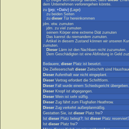
dem
Unternehmen
verlorengehen
könnte
.
zu
{prp; +Dativ} (
Lage
)
zu
beiden
Seiten
zu
dieser
Tür
hereinkommen
jdm
.
etw
.
zumuten
jdm
.
zu
viel
zumuten
seinem
Körper
eine
extreme
Diät
zumuten
Das
kannst
du
niemandem
zumuten
.
Artikel
in
diesem
Zustand
können
wir
unseren
Ku
zumuten
.
Dieser
Lärm
ist
den
Nachbarn
nicht
zuzumuten
.
Dem
Geschädigten
ist
eine
Abfindung
in
Geld
zu
Bedauere
,
dieser
Platz
ist
besetzt
.
Die
Zielleserschaft
dieser
Zeitschrift
sind
Hausfrau
Dieser
Aufenthalt
war
nicht
eingeplant
.
Dieser
Vertrag
erfordert
die
Schriftform
.
Dieser
Fall
wurde
einem
Schiedsgericht
übergeben
.
Dieser
Knopf
ist
abgegangen
.
Dieser
Wein
ist
sehr
süffig
.
Dieser
Zug
fährt
zum
Flughafen
Heathrow
.
Dieser
Zug
verkehrt
außerplanmäßig
.
Gestatten
Sie
,
ist
dieser
Platz
frei
?
Ist
dieser
Platz
belegt
?;
Ist
dieser
Platz
reserviert
Ist
dieser
Platz
frei
?