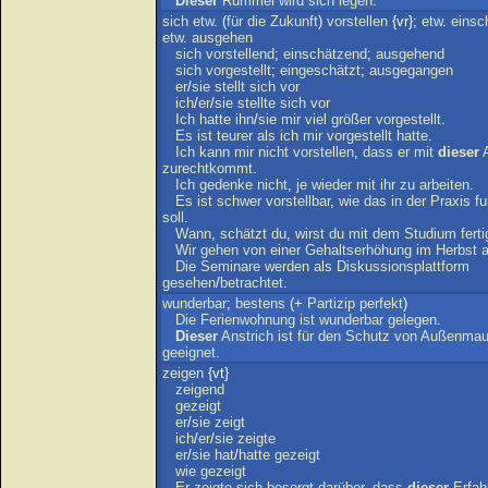
Dieser
Rummel
wird
sich
legen
.
sich
etw
. (
für
die
Zukunft
)
vorstellen
{vr};
etw
.
einsc
etw
.
ausgehen
sich
vorstellend
;
einschätzend
;
ausgehend
sich
vorgestellt
;
eingeschätzt
;
ausgegangen
er
/
sie
stellt
sich
vor
ich
/
er
/
sie
stellte
sich
vor
Ich
hatte
ihn
/
sie
mir
viel
größer
vorgestellt
.
Es
ist
teurer
als
ich
mir
vorgestellt
hatte
.
Ich
kann
mir
nicht
vorstellen
,
dass
er
mit
dieser
zurechtkommt
.
Ich
gedenke
nicht
,
je
wieder
mit
ihr
zu
arbeiten
.
Es
ist
schwer
vorstellbar
,
wie
das
in
der
Praxis
fu
soll
.
Wann
,
schätzt
du
,
wirst
du
mit
dem
Studium
ferti
Wir
gehen
von
einer
Gehaltserhöhung
im
Herbst
Die
Seminare
werden
als
Diskussionsplattform
gesehen
/
betrachtet
.
wunderbar
;
bestens
(+
Partizip
perfekt
)
Die
Ferienwohnung
ist
wunderbar
gelegen
.
Dieser
Anstrich
ist
für
den
Schutz
von
Außenmau
geeignet
.
zeigen
{vt}
zeigend
gezeigt
er
/
sie
zeigt
ich
/
er
/
sie
zeigte
er
/
sie
hat
/
hatte
gezeigt
wie
gezeigt
Er
zeigte
sich
besorgt
darüber
,
dass
dieser
Erfah