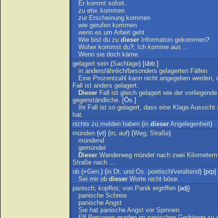
Er
kommt
sofort
.
zu
etw
.
kommen
zur
Erscheinung
kommen
wie
gerufen
kommen
wenn
es
um
Arbeit
geht
Wie
bist
du
zu
dieser
Information
gekommen
?
Woher
kommst
du
?;
Ich
komme
aus
...
Wenn
sie
doch
käme
.
gelagert
sein
(
Sachlage
) [übtr.]
in
anders
/
ähnlich
/
besonders
gelagerten
Fällen
Eine
Prozentzahl
kann
nicht
angegeben
werden
,
Fall
ist
anders
gelagert
.
Dieser
Fall
ist
gleich
gelagert
wie
der
vorliegende
gegenständliche
. [Ös.]
Ihr
Fall
ist
so
gelagert
,
dass
eine
Klage
Aussicht
hat
.
nichts
zu
melden
haben
(
in
dieser
Angelegenheit
)
münden
{vt} (
in
;
auf
) (
Weg
;
Straße
)
mündend
gemündet
Dieser
Wanderweg
mündet
nach
zwei
Kilometern
Straße
nach
...
ob
(+
Gen
.) (
in
Dt
.
und
Ös
.
poetisch
/
veraltend
) {prp}
Sei
mir
ob
dieser
Worte
nicht
böse
.
panisch
;
kopflos
;
von
Panik
ergriffen
{adj}
panische
Schreie
panische
Angst
Sie
hat
panische
Angst
vor
Spinnen
.
Elf
Personen
wurden
im
panischen
Gedränge
zu