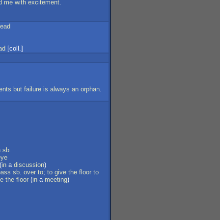
d
me
with
excitement
.
ead
ad
[coll.]
ents
but
failure
is
always
an
orphan
.
h
sb
.
eye
(
in
a
discussion
)
pass
sb
.
over
to
;
to
give
the
floor
to
ke
the
floor
(
in
a
meeting
)