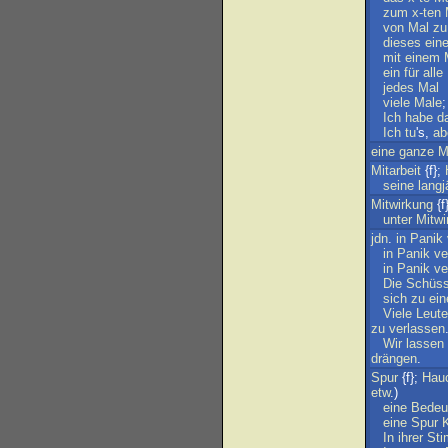
zum
x-ten
von
Mal
zu
dieses
ein
mit
einem
ein
für
alle
jedes
Mal
viele
Male
Ich
habe
d
Ich
tu
's,
ab
eine
ganze
M
Mitarbeit
{f};
seine
langj
Mitwirkung
{f}
unter
Mitwi
jdn
.
in
Panik
in
Panik
ve
in
Panik
ve
Die
Schüs
sich
zu
ein
Viele
Leute
zu
verlassen
Wir
lassen
drängen
.
Spur
{f};
Hau
etw
.)
eine
Bedeu
eine
Spur
In
ihrer
St