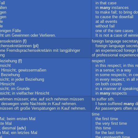
Fall
in
that
case
llen
in
many
instances
ngen
to
make
fall
;
to
bring
do
ngen
to
cause
the
downfall
le
at
all
events
le
without
fail
enigen
Fälle
one
of
the
rare
cases
cht
um
Gewinnen
oder
Verlieren
.
It
is
not
a
case
of
winni
nsekretärin
{f}
foreign
language
secretar
hensekretärinnen
{pl}
foreign
language
secret
ene
Fremdsprachensekretärin
mit
langjähriger
an
experienced
foreign
ung
of
professional
experienc
Beziehung
{f}
respect
nsicht
in
this
respect
;
in
this
r
Hinsicht
;
gewissermaßen
in
a
sense
;
in
a
way
Beziehung
in
some
respects
;
in
ce
sicht
;
in
jeder
Beziehung
in
every
respect
;
in
all
Hinsicht
on
both
counts
sicht
;
im
Grunde
in
a
manner
of
speakin
nsicht
;
in
vielfacher
Hinsicht
in
many
respects
nehmen
müssen
;
etw
.
auf
sich
nehmen
müssen
to
suffer
sth
.
deswegen
viele
Nachteile
in
Kauf
nehmen
.
I
have
suffered
many
d
müssen
oft
große
Verspätungen
in
Kauf
nehmen
.
Air
passengers
often
su
time
al
;
beim
ersten
Mal
the
first
time
ste
Mal
the
very
first
time
;
diesmal
{adv}
this
time
n
Mal
;
ein
letztes
Mal
for
the
last
time
l
the
umpteenth
time