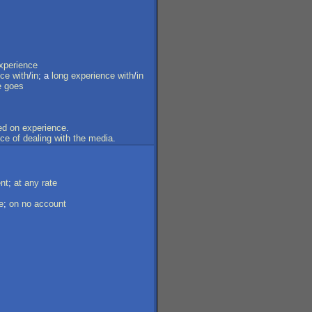
xperience
nce
with
/
in
; a
long
experience
with
/
in
e
goes
ed
on
experience
.
nce
of
dealing
with
the
media
.
nt
;
at
any
rate
e
;
on
no
account