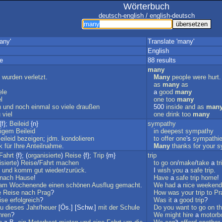
Wörterbuch
deutsch-english / english-deutsch
any'
Translate 'many'
English
e
88 results
many
wurden
verletzt
.
Many
people
were
hurt
.
as
many
as
ele
a
good
many
l
one
too
many
n
und
noch
einmal
so
viele
draußen
500
inside
and
as
man
u
viel
one
drink
too
many
{f};
Beileid
{n}
sympathy
tigem
Beileid
in
deepest
sympathy
eileid
bezeigen
;
jdm
.
kondolieren
to
offer
one
's
sympathi
k
für
Ihre
Anteilnahme
.
Many
thanks
for
your
s
Fahrt
{f}; (
organisierte
)
Reise
{f};
Trip
{m}
trip
isierte
)
Reise
/
Fahrt
machen
to
go
on
/
make
/
take
a
tr
und
komm
gut
wieder
/
zurück
.
I
wish
you
a
safe
trip
.
nach
Hause
!
Have
a
safe
trip
home
!
am
Wochenende
einen
schönen
Ausflug
gemacht
.
We
had
a
nice
weekend
e
Reise
nach
Prag
?
How
was
your
trip
to
Pr
ise
erfolgreich
?
Was
it
a
good
trip
?
u
dieses
Jahr
/
heuer
[Ös.] [Schw.]
mit
der
Schule
Do
you
want
to
go
on
t
hren
?
We
might
hire
a
motorb