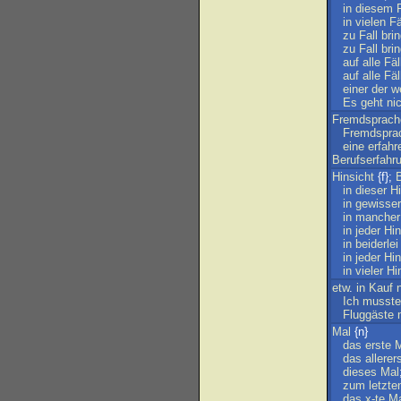
in
diesem
in
vielen
Fä
zu
Fall
bri
zu
Fall
bri
auf
alle
Fäl
auf
alle
Fäl
einer
der
w
Es
geht
ni
Fremdsprache
Fremdsprac
eine
erfahr
Berufserfahr
Hinsicht
{f};
in
dieser
Hi
in
gewisser
in
mancher
in
jeder
Hin
in
beiderlei
in
jeder
Hin
in
vieler
Hi
etw
.
in
Kauf
Ich
musste
Fluggäste
Mal
{n}
das
erste
M
das
allerer
dieses
Mal
zum
letzte
das
x-te
Ma