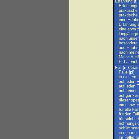
Erfahrung
{f}
Erfahrunge
praktische
praktische
eine
Erfah
Erfahrung
eine
etwa
langjährige
nach
unser
besondere
aus
Erfahr
nach
mein
Meine
Ausf
Er
hat
viel
Fall
{m};
Sac
Fälle
{pl}
in
diesem
auf
jeden
F
auf
jeden
F
auf
keinen
auf
gar
kei
dieser
spez
ein
schwier
für
alle
Fäl
für
den
Fall
für
solche
hoffnungsl
schlimmste
in
den
mei
im
Falle
;
fü