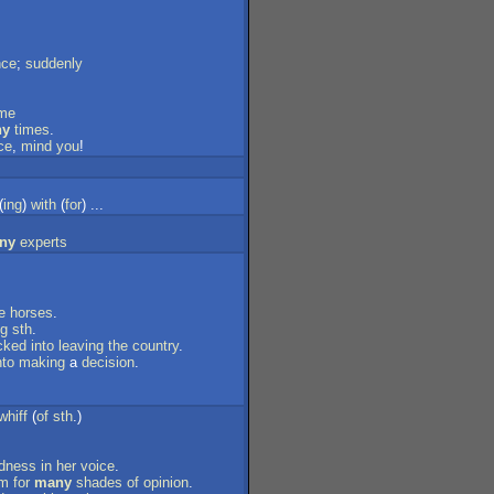
nce
;
suddenly
ime
ny
times
.
ce
,
mind
you
!
(
ing
)
with
(
for
) ...
ny
experts
e
horses
.
ng
sth
.
cked
into
leaving
the
country
.
nto
making
a
decision
.
whiff
(
of
sth
.)
dness
in
her
voice
.
om
for
many
shades
of
opinion
.