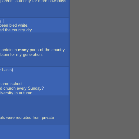
parents
'
authority
far
more
nowadays
g.]
been
bled
white
.
ed
the
country
dry
.
w
obtain
in
many
parts
of
the
country
.
btain
for
my
generation
.
r
basis
)
same
school
.
nd
church
every
Sunday
?
iversity
in
autumn
.
ials
were
recruited
from
private