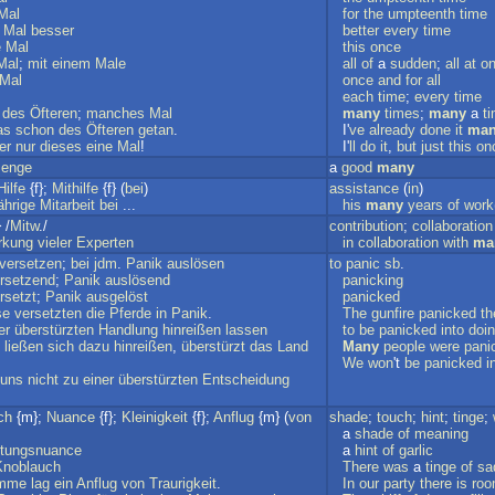
Mal
for
the
umpteenth
time
Mal
besser
better
every
time
e
Mal
this
once
Mal
;
mit
einem
Male
all
of
a
sudden
;
all
at
o
Mal
once
and
for
all
each
time
;
every
time
;
des
Öfteren
;
manches
Mal
many
times
;
many
a
t
as
schon
des
Öfteren
getan
.
I'
ve
already
done
it
ma
er
nur
dieses
eine
Mal
!
I'
ll
do
it
,
but
just
this
on
enge
a
good
many
Hilfe
{f};
Mithilfe
{f} (
bei
)
assistance
(
in
)
ährige
Mitarbeit
bei
...
his
many
years
of
work
 /
Mitw
./
contribution
;
collaboration
rkung
vieler
Experten
in
collaboration
with
ma
versetzen
;
bei
jdm
.
Panik
auslösen
to
panic
sb
.
rsetzend
;
Panik
auslösend
panicking
rsetzt
;
Panik
ausgelöst
panicked
se
versetzten
die
Pferde
in
Panik
.
The
gunfire
panicked
th
er
überstürzten
Handlung
hinreißen
lassen
to
be
panicked
into
doi
ließen
sich
dazu
hinreißen
,
überstürzt
das
Land
Many
people
were
pani
.
We
won
't
be
panicked
i
uns
nicht
zu
einer
überstürzten
Entscheidung
ch
{m};
Nuance
{f};
Kleinigkeit
{f};
Anflug
{m} (
von
shade
;
touch
;
hint
;
tinge
;
a
shade
of
meaning
tungsnuance
a
hint
of
garlic
Knoblauch
There
was
a
tinge
of
sa
imme
lag
ein
Anflug
von
Traurigkeit
.
In
our
party
there
is
ro