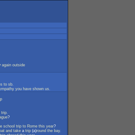
y
again
outside
es
to
sb
.
ympathy
you
have
shown
us
.
ip
trip
.
ague
?
he
school
trip
to
Rome
this
year
?
oat
and
take
a
trip
(a)
round
the
bay
.