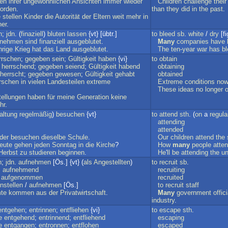
en
ihrer
ungewöhnlichen
Ansichten
immer
wieder
Children
challenge
their
orden
.
than
they
did
in
the
past
.
e
stellen
Kinder
die
Autorität
der
Eltern
weit
mehr
in
her
.
n
;
jdn
. (
finaziell
)
bluten
lassen
{vt} [übtr.]
to
bleed
sb
.
white
/
dry
[fi
rnehmen
sind
finanziell
ausgeblutet
.
Many
companies
have
hrige
Krieg
hat
das
Land
ausgeblutet
.
The
ten-year
war
has
bl
rrschen
;
gegeben
sein
;
Gültigkeit
haben
{vi}
to
obtain
;
herrschend
;
gegeben
seiend
;
Gültigkeit
habend
obtaining
herrscht
;
gegeben
gewesen
;
Gültigkeit
gehabt
obtained
rschen
in
vielen
Landesteilen
extreme
Extreme
conditions
no
These
ideas
no
longer
o
tellungen
haben
für
meine
Generation
keine
hr
.
altung
regelmäßig
)
besuchen
{vt}
to
attend
sth
. (
on
a
regula
attending
attended
der
besuchen
dieselbe
Schule
.
Our
children
attend
the
eute
gehen
jeden
Sonntag
in
die
Kirche
?
How
many
people
atte
Herbst
zu
studieren
beginnen
.
He
'
ll
be
attending
the
un
n
;
jdn
.
aufnehmen
[Ös.] {vt} (
als
Angestellten
)
to
recruit
sb
.
;
aufnehmend
recruiting
;
aufgenommen
recruited
instellen
/
aufnehmen
[Ös.]
to
recruit
staff
te
kommen
aus
der
Privatwirtschaft
.
Many
government
offic
industry
.
entgehen
;
entrinnen
;
entfliehen
{vi}
to
escape
sth
.
e
entgehend
;
entrinnend
;
entfliehend
escaping
e
entgangen
;
entronnen
;
entflohen
escaped