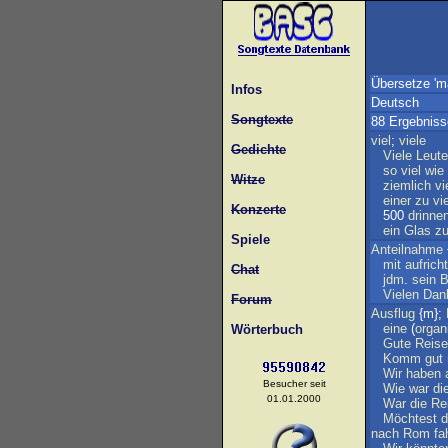
Übersetze 'm
Infos
Deutsch
Songtexte
88 Ergebniss
viel
;
viele
Gedichte
Viele
Leute
so
viel
wie
Witze
ziemlich
vi
einer
zu
vie
Konzerte
500
drinne
ein
Glas
z
Spiele
Anteilnahme
mit
aufrich
Chat
jdm
.
sein
B
Vielen
Dan
Forum
Ausflug
{m};
eine
(
organ
Wörterbuch
Gute
Reise
Komm
gut
Wir
haben
Besucher seit
Wie
war
di
01.01.2000
War
die
Re
Möchtest
d
nach
Rom
fa