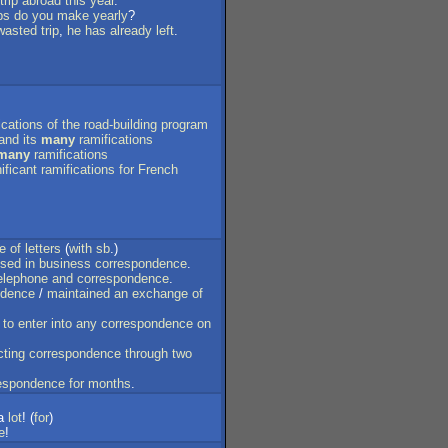
trip
abroad
this
year
.
ps
do
you
make
yearly
?
wasted
trip
,
he
has
already
left
.
ications
of
the
road-building
program
and
its
many
ramifications
many
ramifications
ificant
ramifications
for
French
e
of
letters
(
with
sb
.)
sed
in
business
correspondence
.
elephone
and
correspondence
.
ndence
/
maintained
an
exchange
of
to
enter
into
any
correspondence
on
ting
correspondence
through
two
espondence
for
months
.
a
lot
! (
for
)
e
!