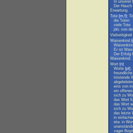
In
unserer
Der
Hauch
Erwartung
.
Tote
{m,f};
To
die
Toten
viele
Tote
jdn
.
von
de
Vielseitigkeit
Waisenkind
{
Waisenkind
Er
ist
Wais
Der
Erfolg
Waisenkind
.
Wort
{n}
Worte
{pl};
freundliche
tröstende
W
abgeleitete
eins
von
m
ein
offenes
sich
zu
Wo
das
Wort
f
das
Wort
w
sich
zu
Wo
das
letzte
in
einfache
etw
.
in
Wor
unanständi
vager
Begri