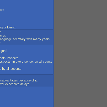
wn
ng
or
losing
.
y
aries
language
secretary
with
many
years
e
egard
rtain
respects
respects
;
in
every
sense
;
on
all
counts
g
;
by
all
acounts
isadvantages
because
of
it
.
ffer
excessive
delays
.