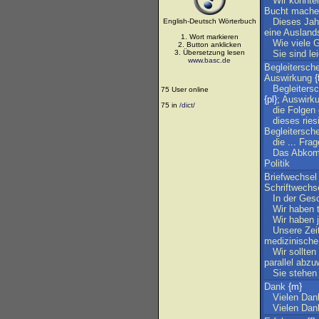
Wir
könnte
Bucht
mache
Dieses
Jah
English-Deutsch Wörterbuch
eine
Ausland
1. Wort markieren
Wie
viele
G
2. Button anklicken
3. Übersetzung lesen
Sie
sind
le
www.basc.de
Begleitersch
Auswirkung
{
Begleiters
75 User online
{pl};
Auswirk
75 in
/dict/
die
Folgen
dieses
ries
Begleitersch
die
...
Frag
Das
Abko
Politik
Briefwechsel
Schriftwechs
In
der
Gesc
Wir
haben
Wir
haben
Unsere
Zei
medizinische
Wir
sollten
parallel
abzu
Sie
stehen
Dank
{m}
Vielen
Dan
Vielen
Dan