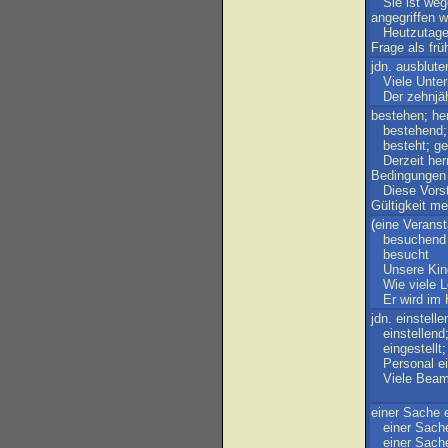
Sie
ist
weg
angegriffen
w
Heutzutag
Frage
als
frü
jdn
.
ausblute
Viele
Unte
Der
zehnjä
bestehen
;
he
bestehend
besteht
;
ge
Derzeit
her
Bedingungen
Diese
Vors
Gültigkeit
me
(
eine
Veranst
besuchend
besucht
Unsere
Kin
Wie
viele
L
Er
wird
im
jdn
.
einstelle
einstellend
eingestellt
Personal
e
Viele
Beam
einer
Sache
einer
Sach
einer
Sach