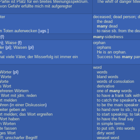
Partei
ist
Platz
für
ein
breites
Meinungsspektrum
.
The
whiff
of
danger
fille
von
Gefahr
erfüllte
mich
mit
aufgeregter
ter
deceased
;
dead
person
;
d
the
dead
many
dead
n
Toten
auferwecken
[ugs.]
to
raise
sb
.
from
the
de
{f}
many
-sidedness
n};
Waise
{f}
orphan
er
{pl};
Waisen
{pl}
orphans
e
.
He
is
an
orphan
.
hat
viele
Väter
,
der
Misserfolg
ist
immer
ein
Success
has
many
par
word
Wörter
{pl}
words
Worte
bland
words
orte
words
of
consolation
s
Wort
derivative
ehreren
Wörtern
one
of
many
words
Wort
mit
jdm
.
reden
to
have
a
frank
talk
wit
rt
melden
to
catch
the
speaker
's
ühren
(
in
einer
Diskussion
)
to
be
the
main
speaker
eiter
geben
an
to
hand
over
to
sb
.;
to
rt
melden
;
das
Wort
ergreifen
to
start
speaking
;
to
ta
Wort
haben
to
have
the
final
say
n
Worten
in
simple
terms
te
fassen
to
put
sth
.
into
words
ges
Wort
dirty
word
ff
;
unscharfer
Begriff
weasel
word