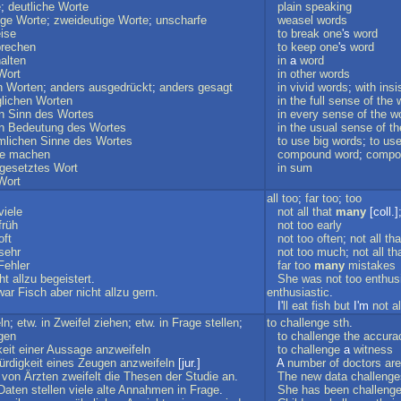
e
;
deutliche
Worte
plain
speaking
ige
Worte
;
zweideutige
Worte
;
unscharfe
weasel
words
ise
to
break
one
's
word
brechen
to
keep
one
's
word
alten
in
a
word
Wort
in
other
words
n
Worten
;
anders
ausgedrückt
;
anders
gesagt
in
vivid
words
;
with
insi
glichen
Worten
in
the
full
sense
of
the
n
Sinn
des
Wortes
in
every
sense
of
the
w
n
Bedeutung
des
Wortes
in
the
usual
sense
of
th
mlichen
Sinne
des
Wortes
to
use
big
words
;
to
us
e
machen
compound
word
;
compo
esetztes
Wort
in
sum
Wort
all
too
;
far
too
;
too
viele
not
all
that
many
[coll.]
früh
not
too
early
oft
not
too
often
;
not
all
tha
sehr
not
too
much
;
not
all
th
Fehler
far
too
many
mistakes
ht
allzu
begeistert
.
She
was
not
too
enthus
war
Fisch
aber
nicht
allzu
gern
.
enthusiastic
.
I'
ll
eat
fish
but
I'm
not
al
ln
;
etw
.
in
Zweifel
ziehen
;
etw
.
in
Frage
stellen
;
to
challenge
sth
.
agen
to
challenge
the
accura
keit
einer
Aussage
anzweifeln
to
challenge
a
witness
rdigkeit
eines
Zeugen
anzweifeln
[jur.]
A
number
of
doctors
are
von
Ärzten
zweifelt
die
Thesen
der
Studie
an
.
The
new
data
challenge
Daten
stellen
viele
alte
Annahmen
in
Frage
.
She
has
been
challeng