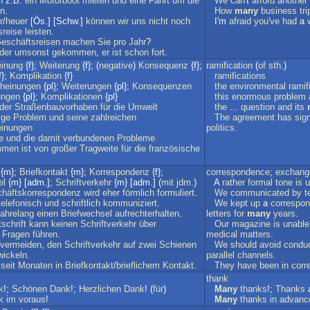
n
z.B.
ein
Motorboot
mieten
und
eine
Fahrt
um
die
We
can
't
afford
another
n
.
How
many
business
tri
r
/
heuer
[Ös.] [Schw.]
können
wir
uns
nicht
noch
I'm
afraid
you
'
ve
had
a
sreise
leisten
.
eschäftsreisen
machen
Sie
pro
Jahr
?
ider
umsonst
gekommen
,
er
ist
schon
fort
.
einung
{f};
Weiterung
{f}; (
negative
)
Konsequenz
{f};
ramification
(
of
sth
.)
f};
Komplikation
{f}
ramifications
cheinungen
{pl};
Weiterungen
{pl};
Konsequenzen
the
environmental
ramif
ungen
{pl};
Komplikationen
{pl}
this
enormous
problem
der
Straßenbauvorhaben
für
die
Umwelt
the
...
question
and
its
ige
Problem
und
seine
zahlreichen
The
agreement
has
sign
einungen
politics
.
e
und
die
damit
verbundenen
Probleme
mmen
ist
von
großer
Tragweite
für
die
französische
{m};
Briefkontakt
{m};
Korrespondenz
{f};
correspondence
;
exchang
el
{m} [adm.];
Schriftverkehr
{m} [adm.] (
mit
jdm
.)
A
rather
formal
tone
is
u
häftskorrespondenz
wird
eher
förmlich
formuliert
.
We
communicated
by
t
telefonisch
und
schriftlich
kommuniziert
.
We
kept
up
a
correspo
jahrelang
einen
Briefwechsel
aufrechterhalten
.
letters
for
many
years
.
tschrift
kann
keinen
Schriftverkehr
über
Our
magazine
is
unable
Fragen
führen
.
medical
matters
.
vermeiden
,
den
Schriftverkehr
auf
zwei
Schienen
We
should
avoid
conduc
wickeln
.
parallel
channels
.
seit
Monaten
in
Briefkontakt
/
brieflichem
Kontakt
.
They
have
been
in
corr
thank
k
!;
Schönen
Dank
!;
Herzlichen
Dank
! (
für
)
Many
thanks
!;
Thanks
k
im
voraus
!
Many
thanks
in
advanc