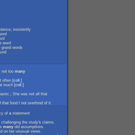
stence
;
insistently
word
ord
e
word
e
grand
words
und
;
not
too
many
t
often
[coll.]
at
much
[coll.]
iastic
.;
She
was
not
all
that
l
that
fond
/
not
overfond
of
it
.
cy
of
a
statement
challenging
the
study
's
claims
.
s
many
old
assumptions
.
ed
on
her
unusual
views
.