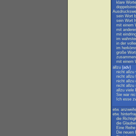
klare
Wort
doppelsinn
Ausdruckswe
sein
Wort
sein
Wort
h
mit
einem
mit
andere
mit
eindrin
im
wahrste
in
der
volle
im
herköm
große
Wort
zusammeng
mit
einem
allzu
{adv}
nicht
allzu
nicht
allzu
nicht
allzu
nicht
allzu
allzu
viele
Sie
war
nic
Ich
esse
z
etw
.
anzweife
etw
.
hinterfr
die
Richtig
die
Glaubwü
Eine
Reihe
Die
neuen