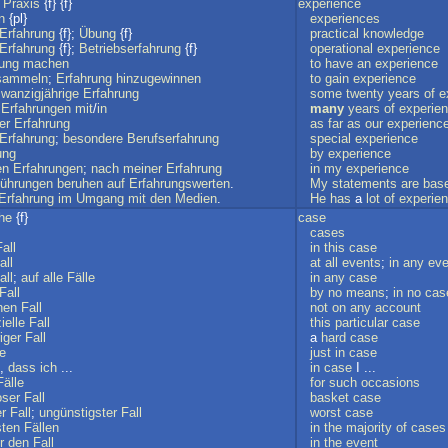
;
Praxis
{f} {f}
experience
n
{pl}
experiences
Erfahrung
{f};
Übung
{f}
practical
knowledge
Erfahrung
{f};
Betriebserfahrung
{f}
operational
experience
rung
machen
to
have
an
experience
sammeln
;
Erfahrung
hinzugewinnen
to
gain
experience
zwanzigjährige
Erfahrung
some
twenty
years
of
e
Erfahrungen
mit
/
in
many
years
of
experie
er
Erfahrung
as
far
as
our
experienc
Erfahrung
;
besondere
Berufserfahrung
special
experience
ung
by
experience
en
Erfahrungen
;
nach
meiner
Erfahrung
in
my
experience
ührungen
beruhen
auf
Erfahrungswerten
.
My
statements
are
bas
Erfahrung
im
Umgang
mit
den
Medien
.
He
has
a
lot
of
experie
he
{f}
case
cases
Fall
in
this
case
all
at
all
events
;
in
any
eve
all
;
auf
alle
Fälle
in
any
case
Fall
by
no
means
;
in
no
cas
nen
Fall
not
on
any
account
ielle
Fall
this
particular
case
iger
Fall
a
hard
case
le
just
in
case
,
dass
ich
...
in
case
I ...
Fälle
for
such
occasions
oser
Fall
basket
case
r
Fall
;
ungünstigster
Fall
worst
case
sten
Fällen
in
the
majority
of
cases
r
den
Fall
in
the
event