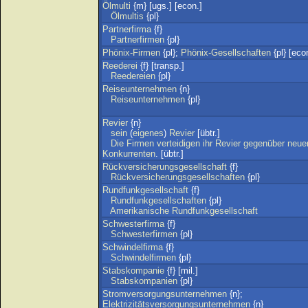
Ölmulti
{m} [ugs.] [econ.]
Ölmultis
{pl}
Partnerfirma
{f}
Partnerfirmen
{pl}
Phönix-Firmen
{pl};
Phönix-Gesellschaften
{pl} [eco
Reederei
{f} [transp.]
Reedereien
{pl}
Reiseunternehmen
{n}
Reiseunternehmen
{pl}
Revier
{n}
sein
(
eigenes
)
Revier
[übtr.]
Die
Firmen
verteidigen
ihr
Revier
gegenüber
neue
Konkurrenten
. [übtr.]
Rückversicherungsgesellschaft
{f}
Rückversicherungsgesellschaften
{pl}
Rundfunkgesellschaft
{f}
Rundfunkgesellschaften
{pl}
Amerikanische
Rundfunkgesellschaft
Schwesterfirma
{f}
Schwesterfirmen
{pl}
Schwindelfirma
{f}
Schwindelfirmen
{pl}
Stabskompanie
{f} [mil.]
Stabskompanien
{pl}
Stromversorgungsunternehmen
{n};
Elektrizitätsversorgungsunternehmen
{n}