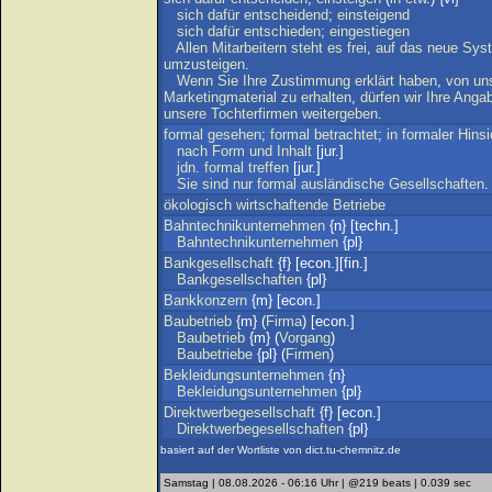
sich
dafür
entscheidend
;
einsteigend
sich
dafür
entschieden
;
eingestiegen
Allen
Mitarbeitern
steht
es
frei
,
auf
das
neue
Sys
umzusteigen
.
Wenn
Sie
Ihre
Zustimmung
erklärt
haben
,
von
un
Marketingmaterial
zu
erhalten
,
dürfen
wir
Ihre
Anga
unsere
Tochterfirmen
weitergeben
.
formal
gesehen
;
formal
betrachtet
;
in
formaler
Hinsi
nach
Form
und
Inhalt
[jur.]
jdn
.
formal
treffen
[jur.]
Sie
sind
nur
formal
ausländische
Gesellschaften
.
ökologisch
wirtschaftende
Betriebe
Bahntechnikunternehmen
{n} [techn.]
Bahntechnikunternehmen
{pl}
Bankgesellschaft
{f} [econ.][fin.]
Bankgesellschaften
{pl}
Bankkonzern
{m} [econ.]
Baubetrieb
{m} (
Firma
) [econ.]
Baubetrieb
{m} (
Vorgang
)
Baubetriebe
{pl} (
Firmen
)
Bekleidungsunternehmen
{n}
Bekleidungsunternehmen
{pl}
Direktwerbegesellschaft
{f} [econ.]
Direktwerbegesellschaften
{pl}
basiert auf der Wortliste von dict.tu-chemnitz.de
Samstag | 08.08.2026 - 06:16 Uhr | @219 beats | 0.039 sec