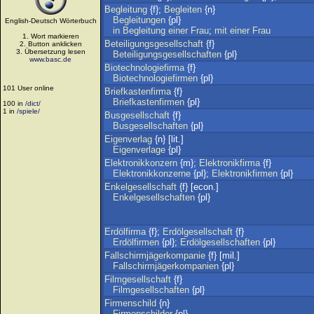
Begleitung
{f};
Begleiten
{n}
Begleitungen
{pl}
English-Deutsch Wörterbuch
in
Begleitung
einer
Frau
;
mit
einer
Frau
1. Wort markieren
Beteiligungsgesellschaft
{f}
2. Button anklicken
3. Übersetzung lesen
Beteiligungsgesellschaften
{pl}
www.basc.de
Biotechnologiefirma
{f}
Biotechnologiefirmen
{pl}
101 User online
Briefkastenfirma
{f}
Briefkastenfirmen
{pl}
100 in
/dict/
1 in
/spiele/
Busgesellschaft
{f}
Busgesellschaften
{pl}
Eigenverlag
{n} [lit.]
Eigenverlage
{pl}
Elektronikkonzern
{m};
Elektronikfirma
{f}
Elektronikkonzerne
{pl};
Elektronikfirmen
{pl}
Enkelgesellschaft
{f} [econ.]
Enkelgesellschaften
{pl}
Erdölfirma
{f};
Erdölgesellschaft
{f}
Erdölfirmen
{pl};
Erdölgesellschaften
{pl}
Fallschirmjägerkompanie
{f} [mil.]
Fallschirmjägerkompanien
{pl}
Filmgesellschaft
{f}
Filmgesellschaften
{pl}
Firmenschild
{n}
Firmenschilder
{pl}