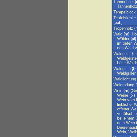
Tannenholz
{
Tannenhölz
Tempelblock
Teufelskralle
[bot.]
Tropenholz
{n
Wald
{m};
Ho
Wälder
{pl}
im
tiefen
W
den
Wald
v
Waldgeist
{m}
Waldgeiste
böse
Waldg
Waldgrille
{f} 
Waldgrillen
Waldlichtung
Waldrodung
{
Wein
{m} (
Ge
Weine
{pl}
Wein
vom
lieblicher
W
offener
We
verfälschte
bei
einem
dem
Wein
Beerenaus
Wein
,
Wei