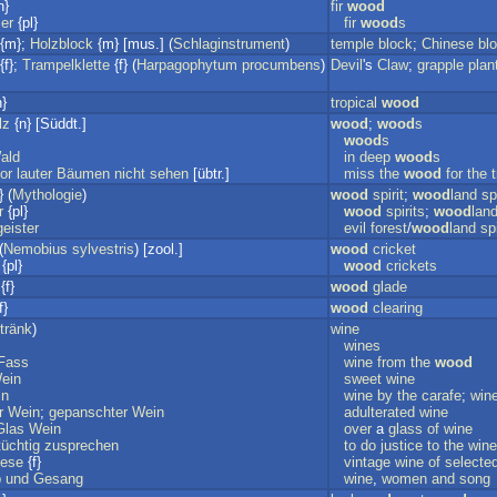
n}
fir
wood
er
{pl}
fir
wood
s
{m};
Holzblock
{m} [mus.] (
Schlaginstrument
)
temple
block
;
Chinese
bl
{f};
Trampelklette
{f} (
Harpagophytum
procumbens
)
Devil
's
Claw
;
grapple
plan
}
tropical
wood
lz
{n} [Süddt.]
wood
;
wood
s
wood
s
ald
in
deep
wood
s
or
lauter
Bäumen
nicht
sehen
[übtr.]
miss
the
wood
for
the
 (
Mythologie
)
wood
spirit
;
wood
land
spi
r
{pl}
wood
spirits
;
wood
lan
eister
evil
forest
/
wood
land
spi
(
Nemobius
sylvestris
) [zool.]
wood
cricket
{pl}
wood
crickets
{f}
wood
glade
f}
wood
clearing
tränk
)
wine
wines
Fass
wine
from
the
wood
ein
sweet
wine
in
wine
by
the
carafe
;
win
r
Wein
;
gepanschter
Wein
adulterated
wine
Glas
Wein
over
a
glass
of
wine
tüchtig
zusprechen
to
do
justice
to
the
wine
lese
{f}
vintage
wine
of
selecte
b
und
Gesang
wine
,
women
and
song