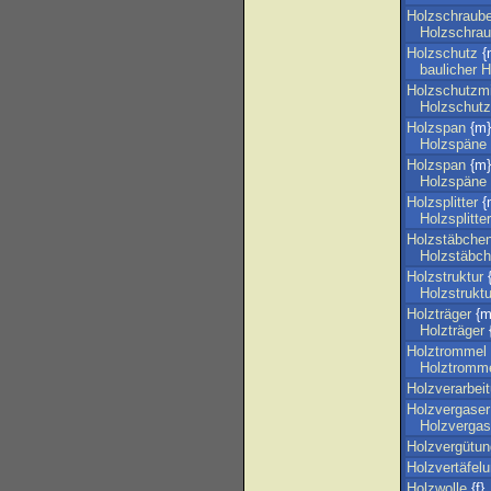
Holzschraub
Holzschra
Holzschutz
{
baulicher
H
Holzschutzmi
Holzschutz
Holzspan
{m}
Holzspäne
Holzspan
{m
Holzspäne
Holzsplitter
{
Holzsplitter
Holzstäbche
Holzstäbc
Holzstruktur
{
Holzstrukt
Holzträger
{m}
Holzträger
{
Holztrommel
Holztromm
Holzverarbei
Holzvergaser
Holzvergas
Holzvergütun
Holzvertäfel
Holzwolle
{f}