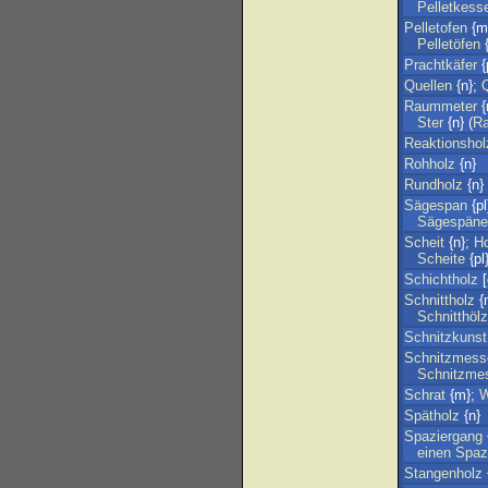
Pelletkess
Pelletofen
{m
Pelletöfen
{
Prachtkäfer
{
Quellen
{n};
Raummeter
{
Ster
{n} (
R
Reaktionshol
Rohholz
{n}
Rundholz
{n}
Sägespan
{pl
Sägespäne
Scheit
{n};
Ho
Scheite
{pl
Schichtholz
[
Schnittholz
{
Schnitthölz
Schnitzkunst
Schnitzmess
Schnitzme
Schrat
{m};
W
Spätholz
{n}
Spaziergang
einen
Spaz
Stangenholz