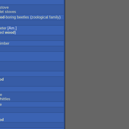
stove
let
stoves
od
-boring
beetles
(
zoological
family
)
eter
[Am.]
led
wood
)
timber
od
le
hittles
e
od