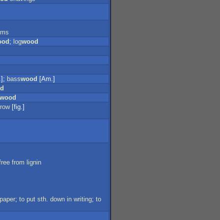
rms
ood
;
log
wood
.];
bass
wood
[Am.]
d
wood
rrow
[fig.]
free
from
lignin
paper
;
to
put
sth
.
down
in
writing
;
to