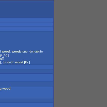
d
wood
;
wood
stone
;
dendrolite
mp
[fig.]
tuff
];
to
touch
wood
[Br.]
ng
wood