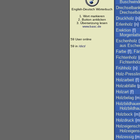
Buschwind
Drechselban
English-Deutsch Wörterbuch
Drechselb
1. Wort markieren
Druckholz
{n}
2. Button anklicken
3. Übersetzung lesen
Erlenholz
{n}
www.basc.de
Erektion
{f}
Morgenlatt
59 User online
Eschenholz
{
aus
Esche
59 in
/dict/
Farbe
{f};
Fär
Fichtenholz
{
Fichtenhöl
Frühholz
{n}
Holz-Pressli
Holzarbeit
{f}
Holzabfälle
{p
Holzart
{f}
Holzbelag
{m
Holzbildhaue
Holzbildha
Holzbock
{m}
Holzdruck
{m
Holzeigensch
Holzeigens
Holzessig
{m}