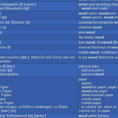
chtbauplatte
{f} [constr.]
wood
wool
(
building
)
slab
Leichtbauplatten
{pl}
wood
wool
slabs
}
wood
worm
;
wood
worm
r
{pl}
wood
worms
;
wood
wo
olz
{n};
Blauholz
{n}
campeachy
/
campeche
w
z
{n}
chestnut-
wood
n}
pine
wood
deciduous
wood
}
lime
wood
;
lime
wood
[Br
icke
{f}
minimal
thickness
of
woo
conifer
wood
;
coniferous
pfen
machen
[übtr.];
Mittel
für
eine
Firma
oder
ein
to
put
wood
behind
the
a
tstellen
e
{f} [bot.]
palmyra
palm
lmen
{pl}
palmyra
palms
almyrapalme
palmyra
wood
paper
}
papers
Papier
wood
free
paper
;
paper
s
Papier
wood
-pulp
paper
s
Papier
alkali-resistant
paper
pier
manila
paper
es
Papier
marble-paper
ier
bringen
;
schriftlich
niederlegen
;
zu
Blatte
to
set
/
put
sth
.
down
on
[hist.] {vt}
commit
sth
.
to
paper
{m};
Pelletskessel
{m} [techn.]
wood
pellet
furnace