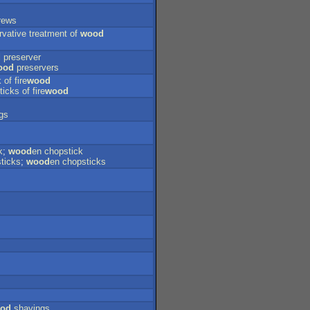
rews
rvative
treatment
of
wood
d
preserver
ood
preservers
k
of
fire
wood
ticks
of
fire
wood
gs
k
;
wood
en
chopstick
sticks
;
wood
en
chopsticks
od
shavings