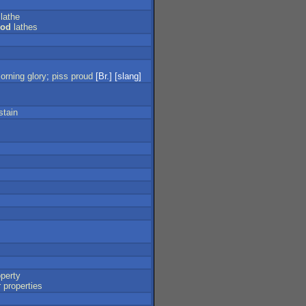
lathe
od
lathes
orning
glory
;
piss
proud
[Br.] [slang]
stain
operty
r
properties