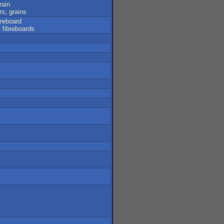
rain
rs
;
grains
breboard
d
fibreboards