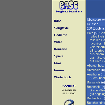
Übersetze 'w
Infos
Deutsch
Songtexte
200 Ergebni
Holz
{n};
Geh
Gedichte
reifes
Holz
fossiles
Ho
Witze
juveniles
H
versteinert
Konzerte
silifiziertes
aus
einem
Spiele
aus
härter
auf
Holz
kl
Chat
Abbruchholz
Abfallholz
{n
Forum
Auerhuhn
{n}
Wörterbuch
Auerhühner
Balsaholz
{n}
Brennholz
{n
Besucher seit
Brennhölze
01.01.2000
gut
abgela
Buchenholz
{
Buschwindrö