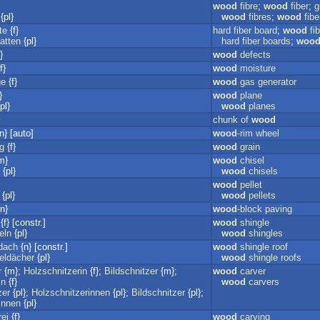
wood
fibre
;
wood
fiber
;
g
{pl}
wood
fibres
;
wood
fibe
te
{f}
hard
fiber
board
;
wood
fi
atten
{pl}
hard
fiber
boards
;
woo
}
wood
defects
f}
wood
moisture
ge
{f}
wood
gas
generator
}
wood
plane
pl}
wood
planes
chunk
of
wood
n} [auto]
wood
-rim
wheel
g
{f}
wood
grain
m}
wood
chisel
{pl}
wood
chisels
wood
pellet
{pl}
wood
pellets
n}
wood
-block
paving
{f} [constr.]
wood
shingle
eln
{pl}
wood
shingles
dach
{n} [constr.]
wood
shingle
roof
eldächer
{pl}
wood
shingle
roofs
r
{m};
Holzschnitzerin
{f};
Bildschnitzer
{m};
wood
carver
in
{f}
wood
carvers
zer
{pl};
Holzschnitzerinnen
{pl};
Bildschnitzer
{pl};
innen
{pl}
rei
{f}
wood
carving