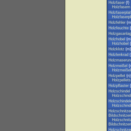
Holzfaser
{f}
Holzfasern
Holzfaserplat
Holzfaserpl
Holzfehler
{m
Holzfeuchte
{
Holzgasanla
Holzhobel
{m
Holzhobel
{
Holzklotz
{m}
Holzlenkrad
{
Holzmaserun
Holzmeißel
{
Holzmeißel
Holzpellet
{n}
Holzpellets
Holzpflaster
{
Holzschindel
Holzschind
Holzschindel
Holzschind
Holzschnitze
Bildschnitzer
Holzschnit
Bildschnitzer
Holzschnitze