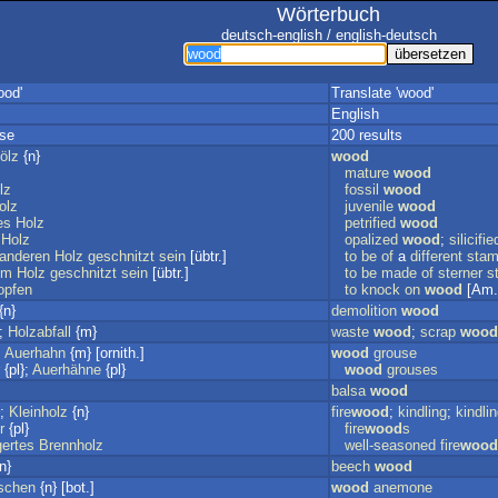
Wörterbuch
deutsch-english / english-deutsch
ood'
Translate 'wood'
English
sse
200 results
ölz
{n}
wood
mature
wood
lz
fossil
wood
olz
juvenile
wood
es
Holz
petrified
wood
Holz
opalized
wood
;
silicifie
anderen
Holz
geschnitzt
sein
[übtr.]
to
be
of
a
different
sta
em
Holz
geschnitzt
sein
[übtr.]
to
be
made
of
sterner
s
opfen
to
knock
on
wood
[Am.
{n}
demolition
wood
};
Holzabfall
{m}
waste
wood
;
scrap
wood
;
Auerhahn
{m} [ornith.]
wood
grouse
{pl};
Auerhähne
{pl}
wood
grouses
balsa
wood
};
Kleinholz
{n}
fire
wood
;
kindling
;
kindli
r
{pl}
fire
wood
s
gertes
Brennholz
well-seasoned
fire
wood
n}
beech
wood
schen
{n} [bot.]
wood
anemone