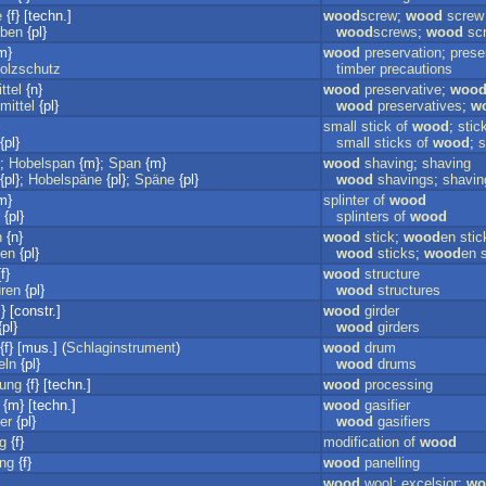
e
{f} [techn.]
wood
screw
;
wood
screw
uben
{pl}
wood
screws
;
wood
sc
m}
wood
preservation
;
prese
olzschutz
timber
precautions
ttel
{n}
wood
preservative
;
woo
mittel
{pl}
wood
preservatives
;
w
small
stick
of
wood
;
stic
{pl}
small
sticks
of
wood
;
s
};
Hobelspan
{m};
Span
{m}
wood
shaving
;
shaving
{pl};
Hobelspäne
{pl};
Späne
{pl}
wood
shavings
;
shavin
m}
splinter
of
wood
{pl}
splinters
of
wood
n
{n}
wood
stick
;
wood
en
stic
hen
{pl}
wood
sticks
;
wood
en
f}
wood
structure
uren
{pl}
wood
structures
 [constr.]
wood
girder
pl}
wood
girders
{f} [mus.] (
Schlaginstrument
)
wood
drum
eln
{pl}
wood
drums
tung
{f} [techn.]
wood
processing
{m} [techn.]
wood
gasifier
er
{pl}
wood
gasifiers
g
{f}
modification
of
wood
ung
{f}
wood
panelling
wood
wool
;
excelsior
;
wo