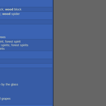
ock
;
wood
block
t
;
wood
spider
trees
rit
;
forest
spirit
d
spirits
;
forest
spirits
rits
e
by
the
glass
d
grapes