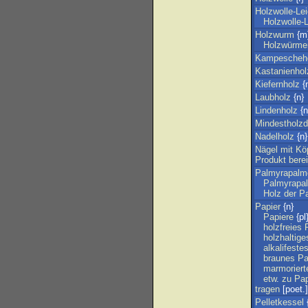
Holzwolle-Lei
Holzwolle-
Holzwurm
{m
Holzwürme
Kampescheh
Kastanienhol
Kiefernholz
{
Laubholz
{n}
Lindenholz
{n
Mindestholzd
Nadelholz
{n}
Nägel
mit
Kö
Produkt
berei
Palmyrapalm
Palmyrapa
Holz
der
P
Papier
{n}
Papiere
{pl
holzfreies
holzhaltige
alkalifeste
braunes
Pa
marmoriert
etw
.
zu
Pap
tragen
[poet.] 
Pelletkessel