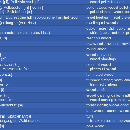
el
{pl};
Pelletskessel
{pl}
wood
pellet
furnaces
};
Pelletsofen
{m} [techn.]
pellet
stove
;
wood
pellet
pl};
Pelletsöfen
{pl}
pellet
stoves
;
wood
pel
pl};
Buprestidae
{pl} (
zoologische
Familie
) [zool.]
jewel
beetles
;
metallic
wo
Quellung
{f} (
von
Holz
)
swelling
(
of
wood
)
n}
cubic
metre
[Br.];
cubic
m
aummeter
geschichtetes
Holz
)
st
è
re
(
cubic
metre
of
pi
z
{n}
reaction
wood
raw
wood
;
raw
logs
;
raw
round
wood
}
wood
shaving
{pl}
wood
shavings
lzscheit
{n}
piece
of
wood
};
Holzscheite
{pl}
pieces
of
wood
constr.]
laminated
wood
n}
trimmed
timber
;
sawn
wo
er
{pl}
trimmed
timbers
{f}
wood
craft
er
{m}
wood
carving
knife
;
whitt
sser
{pl}
wood
carving
knives
;
w
aldschrat
{m}
forest
goblin
;
wood
gnom
late
wood
;
summer
wood
{m};
Spazierfahrt
{f}
turn
iergang
im
Wald
machen
to
take
a
turn
in
the
wo
{n}
pole
wood