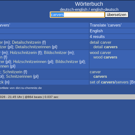
Wörterbuch
deutsch-english / english-deutsch
rvers'
Translate 'carvers'
English
4 results
er
{m};
Detailschnitzerin
{f}
detail
carver
tzer
{pl};
Detailschnitzerinnen
{pl}
detail
carvers
r
{m};
Holzschnitzerin
{f};
Bildschnitzer
{m};
wood
carver
in
{f}
wood
carvers
zer
{pl};
Holzschnitzerinnen
{pl};
Bildschnitzer
{pl};
innen
{pl}
};
Schnitzerin
{f}
carver
pl};
Schnitzerinnen
{pl}
carvers
ck
{n}
set
of
carvers
/
servers
[Br
ortliste von dict.tu-chemnitz.de
2026 - 21:45 Uhr | @864 beats | 0.037 sec