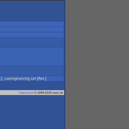
.];
carving
/
serving
set
[Am.]
Impressum
© 1998-2026 basc.de