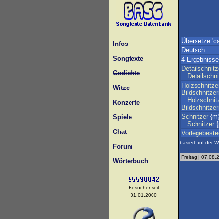
Übersetze 'ca
Infos
Deutsch
Songtexte
4 Ergebnisse
Detailschnitz
Gedichte
Detailschni
Holzschnitze
Witze
Bildschnitzer
Holzschnit
Konzerte
Bildschnitzer
Schnitzer
{m
Spiele
Schnitzer
{
Chat
Vorlegebeste
basiert auf der W
Forum
Freitag | 07.08.
Wörterbuch
Besucher seit
01.01.2000