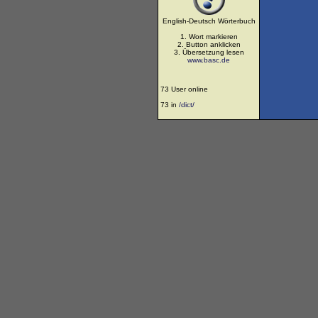
English-Deutsch Wörterbuch
1. Wort markieren
2. Button anklicken
3. Übersetzung lesen
www.basc.de
73 User online
73 in
/dict/