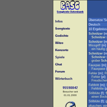
Übersetze 'Sc
Infos
Deutsch
Songtexte
10 Ergebniss
Schnitzer
{m
Gedichte
Schnitzer
{
Schnitzer
{m
Witze
Missgriff
{m}
ein
häufig
Konzerte
Schnitzer
{m
Schnitzer
{
Spiele
grober
Sch
Chat
Fauxpas
{m}
Fauxpase
{
Forum
Fehler
{m};
F
Fehler
{pl}
Wörterbuch
Freudscher
Fehltritt
{m};
Fehltritte
{p
Besucher seit
Stilblüte
{f};
01.01.2000
einen
Bock
Stilblüte
{f};
g
pfuschen
;
ei