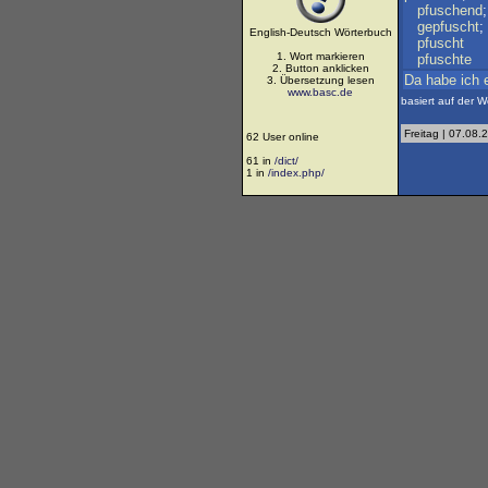
pfuschend
gepfuscht
;
English-Deutsch Wörterbuch
pfuscht
1. Wort markieren
pfuschte
2. Button anklicken
Da
habe
ich
3. Übersetzung lesen
www.basc.de
basiert auf der W
Freitag | 07.08.
62 User online
61 in
/dict/
1 in
/index.php/