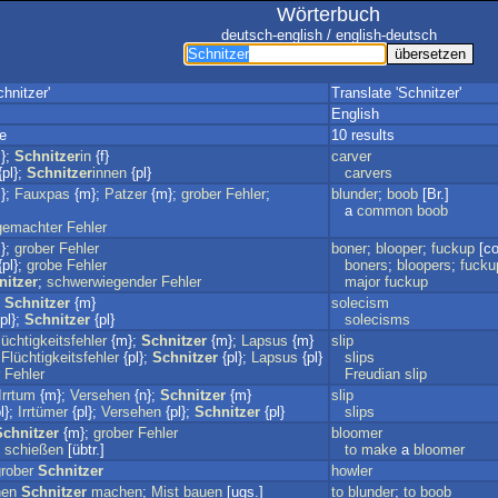
Wörterbuch
deutsch-english / english-deutsch
hnitzer'
Translate 'Schnitzer'
English
e
10 results
};
Schnitzer
in
{f}
carver
pl};
Schnitzer
innen
{pl}
carvers
};
Fauxpas
{m};
Patzer
{m};
grober
Fehler
;
blunder
;
boob
[Br.]
a
common
boob
gemachter
Fehler
};
grober
Fehler
boner
;
blooper
;
fuckup
[col
pl};
grobe
Fehler
boners
;
bloopers
;
fucku
nitzer
;
schwerwiegender
Fehler
major
fuckup
;
Schnitzer
{m}
solecism
pl};
Schnitzer
{pl}
solecisms
lüchtigkeitsfehler
{m};
Schnitzer
{m};
Lapsus
{m}
slip
;
Flüchtigkeitsfehler
{pl};
Schnitzer
{pl};
Lapsus
{pl}
slips
Fehler
Freudian
slip
Irrtum
{m};
Versehen
{n};
Schnitzer
{m}
slip
l};
Irrtümer
{pl};
Versehen
{pl};
Schnitzer
{pl}
slips
Schnitzer
{m};
grober
Fehler
bloomer
schießen
[übtr.]
to
make
a
bloomer
rober
Schnitzer
howler
nen
Schnitzer
machen
;
Mist
bauen
[ugs.]
to
blunder
;
to
boob