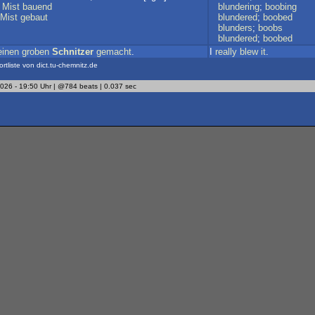
;
Mist
bauend
blundering
;
boobing
Mist
gebaut
blundered
;
boobed
blunders
;
boobs
blundered
;
boobed
einen
groben
Schnitzer
gemacht
.
I
really
blew
it
.
ortliste von dict.tu-chemnitz.de
2026 - 19:50 Uhr | @784 beats | 0.037 sec