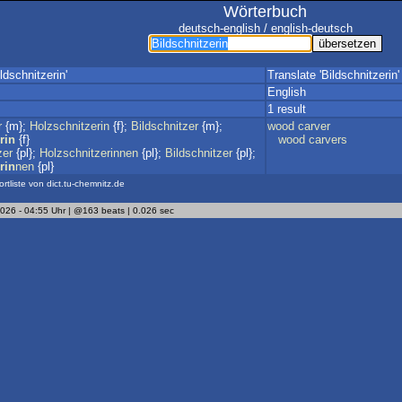
Wörterbuch
deutsch-english / english-deutsch
ldschnitzerin'
Translate 'Bildschnitzerin'
English
1 result
r
{m};
Holzschnitzerin
{f};
Bildschnitzer
{m};
wood
carver
rin
{f}
wood
carvers
zer
{pl};
Holzschnitzerinnen
{pl};
Bildschnitzer
{pl};
rin
nen
{pl}
ortliste von dict.tu-chemnitz.de
2026 - 04:55 Uhr | @163 beats | 0.026 sec