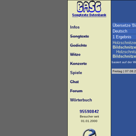
Übersetze 'Bi
Infos
Deutsch
Songtexte
1 Ergebnis
Holzschnitze
Gedichte
Bildschnitze
Holzschnit
Witze
Bildschnitze
basiert auf der W
Konzerte
Freitag | 07.08.
Spiele
Chat
Forum
Wörterbuch
Besucher seit
01.01.2000