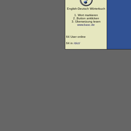
English-Deutsch Wörterbuch
1. Wort markieren
2. Button anklicken
3. Übersetzung lesen
www.basc.de
64 User online
64 in
/dict/