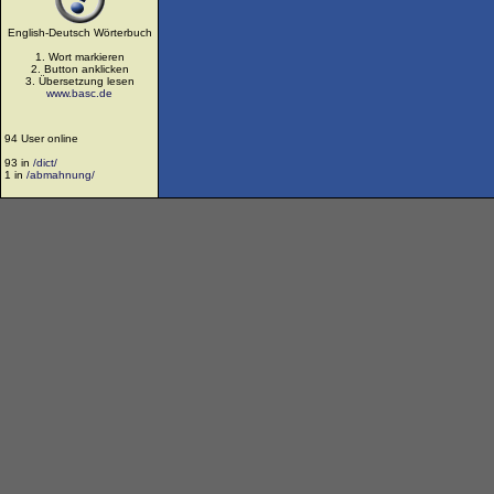
English-Deutsch Wörterbuch
1. Wort markieren
2. Button anklicken
3. Übersetzung lesen
www.basc.de
94 User online
93 in
/dict/
1 in
/abmahnung/