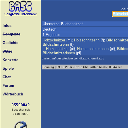
deu
Übersetze 'Bildschnitzer'
Infos
Deutsch
Songtexte
1 Ergebnis
Holzschnitzer
{m};
Holzschnitzerin
{f};
Bildschnitze
Gedichte
Bildschnitzer
in
{f}
Holzschnitzer
{pl};
Holzschnitzerinnen
{pl};
Bildsc
Witze
Bildschnitzer
innen
{pl}
basiert auf der Wortliste von dict.tu-chemnitz.de
Konzerte
Sonntag | 09.08.2026 - 01:36 Uhr | @025 beats | 0.044 sec
Spiele
Chat
Forum
Wörterbuch
Besucher seit
01.01.2000