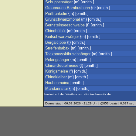
Schuppensäger
{m} [ornith.]
Graubrauen-Bambushuhn
{n} [ornith.]
Perlfrankolin
{m} [ornith.]
Grünschwanzmonal
{m} [ornith.]
Bernsteinseeschwalbe
{f} [ornith.]
Chinabülbül
{m} [ornith.]
Keilschwanzwürger
{m} [ornith.]
Bergalcippe
{f} [ornith.]
Streifenbabax
{m} [ornith.]
Taczanowskibuschsänger
{m} [ornith.]
Pekingsänger
{m} [ornith.]
China-Beutelmeise
{f} [ornith.]
Königsmeise
{f} [ornith.]
Chinakleiber
{m} [ornith.]
Haubenmaina
[ornith.]
Mandarinstar
{m} [ornith.]
basiert auf der Wortliste von dict.tu-chemnitz.de
Donnerstag | 06.08.2026 - 21:29 Uhr | @853 beats | 0.037 sec