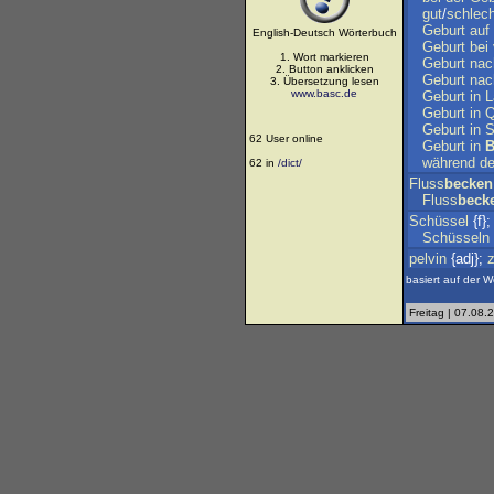
gut
/
schlech
Geburt
auf
English-Deutsch Wörterbuch
Geburt
bei
1. Wort markieren
Geburt
nac
2. Button anklicken
Geburt
nac
3. Übersetzung lesen
www.basc.de
Geburt
in
L
Geburt
in
Q
Geburt
in
S
62 User online
Geburt
in
B
während
de
62 in
/dict/
Fluss
becken
Fluss
beck
Schüssel
{f}
Schüsseln
pelvin
{adj};
basiert auf der W
Freitag | 07.08.