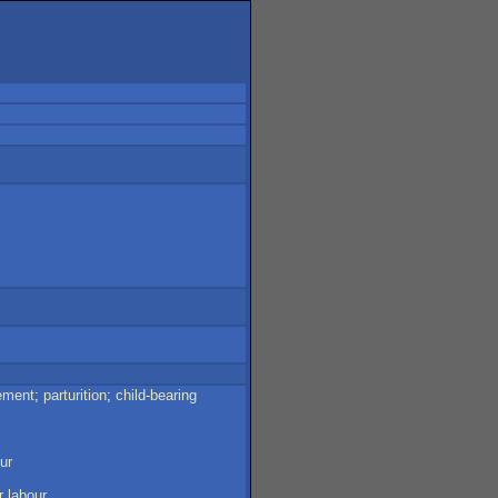
ement
;
parturition
;
child-bearing
ur
r
labour