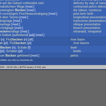
t
auf
die
Geburt
vorbereitet
sein
delivery
by
way
of
natur
natürlichem
Wege
[med.]
contracted
pelvis
delive
verengtem
Becken
[med.]
dry
labour
;
xerotocia
h
vorzeitigem
Fruchtwasserabgang
[med.]
post-term
birth
h
dem
Termin
[med.]
longitudinal
presentatio
ängslage
[med.]
transverse
presentation
uerlage
[med.]
oblique
presentation
chräglage
[med.]
breech
presentation
ecken
endlage
[med.]
intranatal
;
intrapartal
r
Geburt
(
auftretend
) {adj} [med.]
{n};
Fluß
becken
{n} [alt]
river
basin
en
{pl};
Fluß
becken
{pl}
river
basins
;
Becken
{n};
Schale
{f}
bowl
{pl};
Schalen
{pl}
bowls
zum
Becken
gehörend
[med.]
pelvic
ortliste von dict.tu-chemnitz.de
2026 - 19:04 Uhr | @752 beats | 0.041 sec