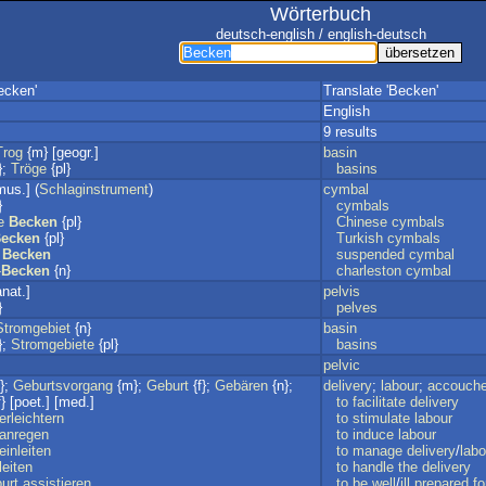
Wörterbuch
deutsch-english / english-deutsch
ecken'
Translate 'Becken'
English
9 results
Trog
{m} [geogr.]
basin
};
Tröge
{pl}
basins
mus.] (
Schlaginstrument
)
cymbal
}
cymbals
e
Becken
{pl}
Chinese
cymbals
ecken
{pl}
Turkish
cymbals
Becken
suspended
cymbal
-
Becken
{n}
charleston
cymbal
anat.]
pelvis
}
pelves
Stromgebiet
{n}
basin
};
Stromgebiete
{pl}
basins
pelvic
};
Geburtsvorgang
{m};
Geburt
{f};
Gebären
{n};
delivery
;
labour
;
accouch
} [poet.] [med.]
to
facilitate
delivery
erleichtern
to
stimulate
labour
anregen
to
induce
labour
einleiten
to
manage
delivery
/
labo
leiten
to
handle
the
delivery
urt
assistieren
to
be
well
/
ill
prepared
fo