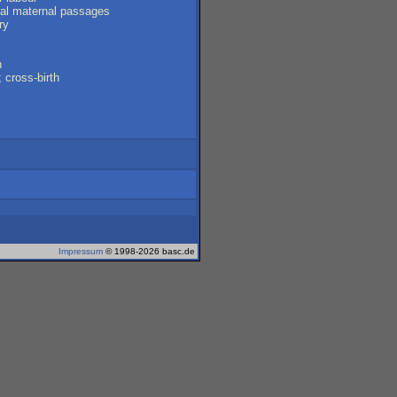
al
maternal
passages
ry
n
;
cross-birth
Impressum
© 1998-2026 basc.de