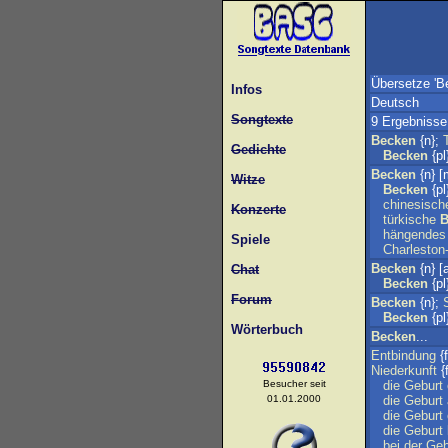
Übersetze 'B
Infos
Deutsch
Songtexte
9 Ergebnisse
Becken
{n};
Gedichte
Becken
{pl
Becken
{n} [
Witze
Becken
{pl
chinesisch
Konzerte
türkische
B
hängendes
Spiele
Charleston
Becken
{n} [
Chat
Becken
{pl
Forum
Becken
{n};
Becken
{pl
Wörterbuch
Becken
...
Entbindung
{f
Niederkunft
{f
Besucher seit
die
Geburt
01.01.2000
die
Geburt
die
Geburt
die
Geburt
bei
der
Geb