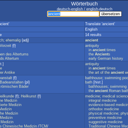
Wörterbuch
deutsch-english / english-deutsch
cient'
Translate 'ancient'
English
e
14 results
ich
;
ehemalig
{adj}
ancient
Vorzeit
{f}
antiquity
m
in
ancient
times
hen
des
Altertums
the
Ancient
s
nds
Altertum
early
German
history
t.]
antiquity
ke
in
ancient
times
er
Antike
the
art
of
the
ancient
w
anstalt
{f}
bathhouse
;
swimming
poo
Badeanstalten
{pl}
bath
[hist.]
römischen
Bäder
bathhouses
;
swimming
the
ancient
Roman
bat
eilkunde
{f};
Heilkunst
{f}
medicine
;
medical
scienc
he
Medizin
integral
medicine
ierte
Medizin
evidence-based
medici
Medizin
orthodox
medicine
che
Medizin
physical
medicine
;
phys
Medizin
preventive
medicine
Medizin
suggestive
medicine
e
Chinesische
Medizin
/
TCM
/
Traditional
Chinese
Med