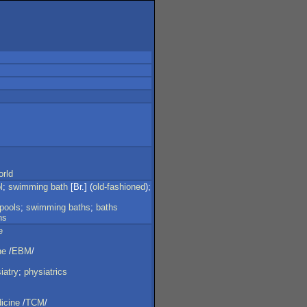
orld
l
;
swimming
bath
[Br.] (
old-fashioned
);
pools
;
swimming
baths
;
baths
hs
e
ne
/
EBM
/
iatry
;
physiatrics
icine
/
TCM
/