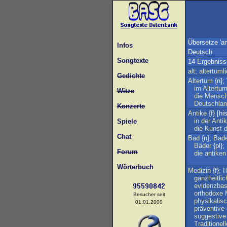
Übersetze 'an
Infos
Deutsch
Songtexte
14 Ergebniss
alt
;
altertüml
Gedichte
Altertum
{n};
im
Altertu
Witze
die
Mensc
Deutschla
Konzerte
Antike
{f} [his
in
der
Anti
Spiele
die
Kunst
d
Chat
Bad
{n};
Bade
Bäder
{pl};
Forum
die
antiken
Wörterbuch
Medizin
{f};
H
ganzheitlic
evidenzbas
orthodoxe
Besucher seit
physikalis
01.01.2000
präventive
suggestive
Traditionell