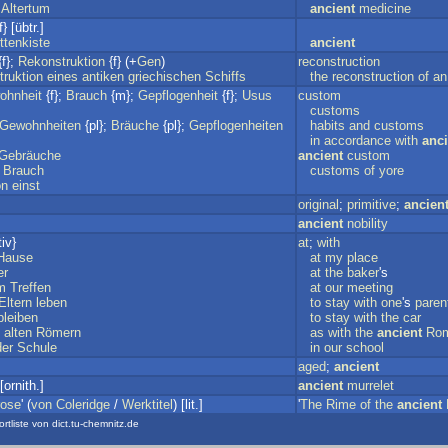
Altertum
ancient
medicine
f} [übtr.]
ttenkiste
ancient
f};
Rekonstruktion
{f} (+
Gen
)
reconstruction
ruktion
eines
antiken
griechischen
Schiffs
the
reconstruction
of
an
ohnheit
{f};
Brauch
{m};
Gepflogenheit
{f};
Usus
custom
customs
Gewohnheiten
{pl};
Bräuche
{pl};
Gepflogenheiten
habits
and
customs
in
accordance
with
anci
Gebräuche
ancient
custom
Brauch
customs
of
yore
on
einst
original
;
primitive
;
ancien
ancient
nobility
iv}
at
;
with
Hause
at
my
place
er
at
the
baker
's
m
Treffen
at
our
meeting
Eltern
leben
to
stay
with
one
's
paren
bleiben
to
stay
with
the
car
alten
Römern
as
with
the
ancient
Ro
der
Schule
in
our
school
aged
;
ancient
[ornith.]
ancient
murrelet
rose
' (
von
Coleridge
/
Werktitel
) [lit.]
'
The
Rime
of
the
ancient
ortliste von dict.tu-chemnitz.de