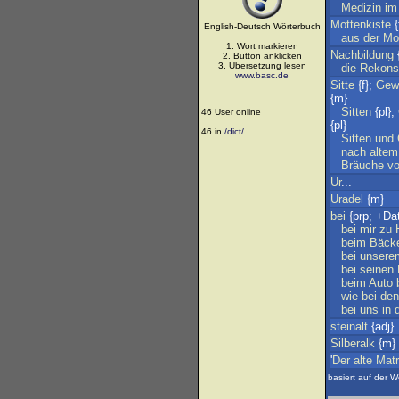
Medizin
im
Mottenkiste
{
English-Deutsch Wörterbuch
aus
der
Mo
1. Wort markieren
Nachbildung
{
2. Button anklicken
3. Übersetzung lesen
die
Rekonst
www.basc.de
Sitte
{f};
Gew
{m}
Sitten
{pl};
46 User online
{pl}
46 in
/dict/
Sitten
und
nach
altem
Bräuche
v
Ur
...
Uradel
{m}
bei
{prp; +Dat
bei
mir
zu
beim
Bäck
bei
unsere
bei
seinen
beim
Auto
wie
bei
den
bei
uns
in
steinalt
{adj}
Silberalk
{m} 
'
Der
alte
Mat
basiert auf der W