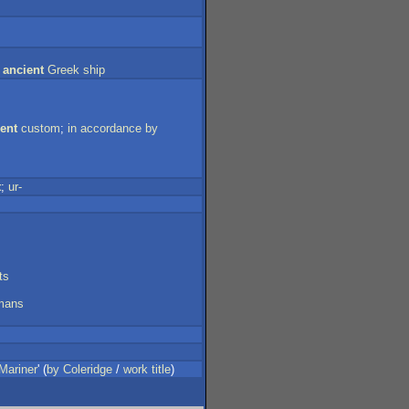
ancient
Greek
ship
ent
custom
;
in
accordance
by
t
;
ur-
ts
mans
Mariner
' (
by
Coleridge
/
work
title
)